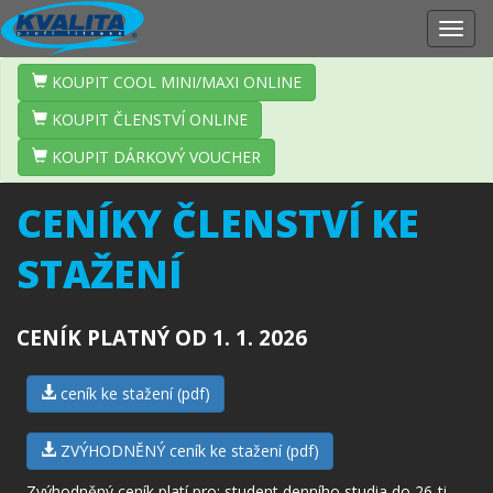
Zobr
navig
KOUPIT COOL MINI/MAXI ONLINE
KOUPIT ČLENSTVÍ ONLINE
KOUPIT DÁRKOVÝ VOUCHER
CENÍKY ČLENSTVÍ KE
STAŽENÍ
CENÍK PLATNÝ OD 1. 1. 2026
ceník ke stažení (pdf)
ZVÝHODNĚNÝ ceník ke stažení (pdf)
Zvýhodněný ceník platí pro: student denního studia do 26-ti