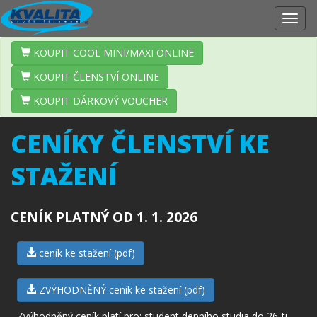
Zobr
navig
KOUPIT COOL MINI/MAXI ONLINE
KOUPIT ČLENSTVÍ ONLINE
KOUPIT DÁRKOVÝ VOUCHER
CENÍKY ČLENSTVÍ KE
STAŽENÍ
CENÍK PLATNÝ OD 1. 1. 2026
ceník ke stažení (pdf)
ZVÝHODNĚNÝ ceník ke stažení (pdf)
Zvýhodněný ceník platí pro: student denního studia do 26-ti