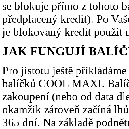
se blokuje přímo z tohoto ba
předplacený kredit). Po Va
je blokovaný kredit použit 
JAK FUNGUJÍ BALÍ
Pro jistotu ještě přikládám
balíčků COOL MAXI. Balíče
zakoupení (nebo od data dle
okamžik zároveň začíná lhůt
365 dní. Na základě podnět