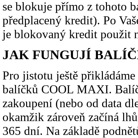
se blokuje přímo z tohoto ba
předplacený kredit). Po Va
je blokovaný kredit použit 
JAK FUNGUJÍ BALÍ
Pro jistotu ještě přikládám
balíčků COOL MAXI. Balíče
zakoupení (nebo od data dle
okamžik zároveň začíná lhůt
365 dní. Na základě podnět