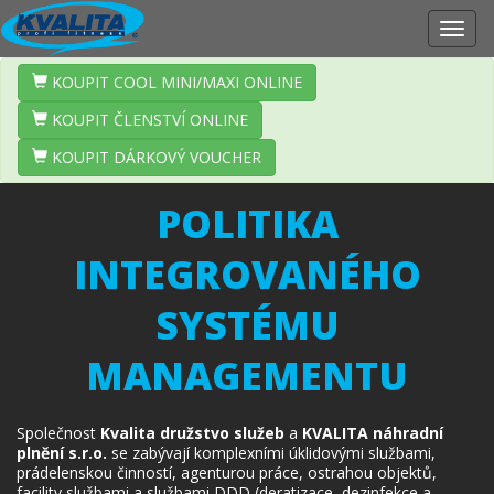
Zobr
navig
KOUPIT COOL MINI/MAXI ONLINE
KOUPIT ČLENSTVÍ ONLINE
KOUPIT DÁRKOVÝ VOUCHER
POLITIKA
INTEGROVANÉHO
SYSTÉMU
MANAGEMENTU
Společnost
Kvalita družstvo služeb
a
KVALITA náhradní
plnění s.r.o.
se zabývají komplexními úklidovými službami,
prádelenskou činností, agenturou práce, ostrahou objektů,
facility službami a službami DDD (deratizace, dezinfekce a