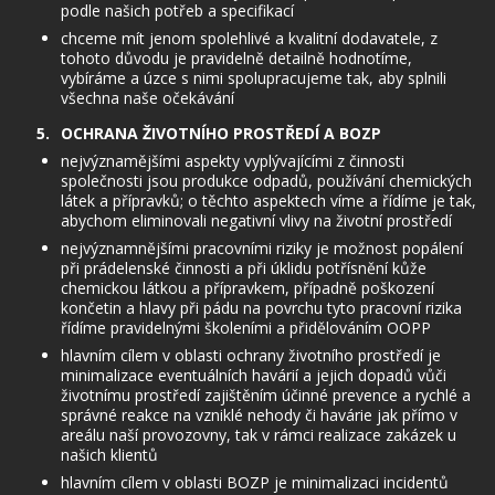
podle našich potřeb a specifikací
chceme mít jenom spolehlivé a kvalitní dodavatele, z
tohoto důvodu je pravidelně detailně hodnotíme,
vybíráme a úzce s nimi spolupracujeme tak, aby splnili
všechna naše očekávání
OCHRANA ŽIVOTNÍHO PROSTŘEDÍ A BOZP
nejvýznamějšími aspekty vyplývajícími z činnosti
společnosti jsou produkce odpadů, používání chemických
látek a přípravků; o těchto aspektech víme a řídíme je tak,
abychom eliminovali negativní vlivy na životní prostředí
nejvýznamnějšími pracovními riziky je možnost popálení
při prádelenské činnosti a při úklidu potřísnění kůže
chemickou látkou a přípravkem, případně poškození
končetin a hlavy při pádu na povrchu tyto pracovní rizika
řídíme pravidelnými školeními a přidělováním OOPP
hlavním cílem v oblasti ochrany životního prostředí je
minimalizace eventuálních havárií a jejich dopadů vůči
životnímu prostředí zajištěním účinné prevence a rychlé a
správné reakce na vzniklé nehody či havárie jak přímo v
areálu naší provozovny, tak v rámci realizace zakázek u
našich klientů
hlavním cílem v oblasti BOZP je minimalizaci incidentů