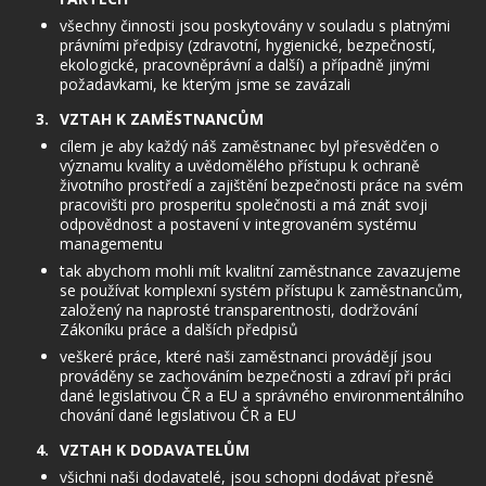
všechny činnosti jsou poskytovány v souladu s platnými
právními předpisy (zdravotní, hygienické, bezpečností,
ekologické, pracovněprávní a další) a případně jinými
požadavkami, ke kterým jsme se zavázali
VZTAH K ZAMĚSTNANCŮM
cílem je aby každý náš zaměstnanec byl přesvědčen o
významu kvality a uvědomělého přístupu k ochraně
životního prostředí a zajištění bezpečnosti práce na svém
pracovišti pro prosperitu společnosti a má znát svoji
odpovědnost a postavení v integrovaném systému
managementu
tak abychom mohli mít kvalitní zaměstnance zavazujeme
se používat komplexní systém přístupu k zaměstnancům,
založený na naprosté transparentnosti, dodržování
Zákoníku práce a dalších předpisů
veškeré práce, které naši zaměstnanci provádějí jsou
prováděny se zachováním bezpečnosti a zdraví při práci
dané legislativou ČR a EU a správného environmentálního
chování dané legislativou ČR a EU
VZTAH K DODAVATELŮM
všichni naši dodavatelé, jsou schopni dodávat přesně