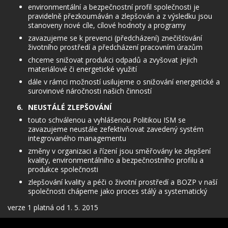
environmentální a bezpečnostní profil společnosti je
pravidelně přezkoumáván a zlepšován a z výsledku jsou
stanoveny nové cíle, cílové hodnoty a programy
zavazujeme se k prevenci (předcházení) znečišťování
životního prostředí a předcházení pracovním úrazům
chceme snižovat produkci odpadů a zvyšovat jejich
materiálové či energetické využití
dále v rámci možností usilujeme o snižování energetické a
surovinové náročnosti našich činností
NEUSTÁLÉ ZLEPŠOVÁNÍ
touto schválenou a vyhlášenou Politikou ISM se
zavazujeme neustále zefektivňovat zavedený systém
integrovaného managementu
změny v organizaci a řízení jsou směřovány ke zlepšení
kvality, environmentálního a bezpečnostního profilu a
produkce společnosti
zlepšování kvality a péči o životní prostředí a BOZP v naší
společnosti chápeme jako proces stálý a systematický
verze 1 platná od 1. 5. 2015