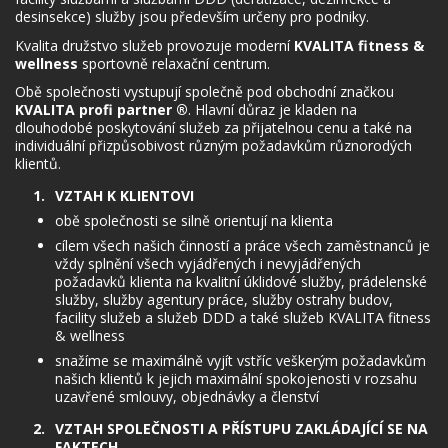
desinsekce) služby jsou především určeny pro podniky.
Kvalita družstvo služeb provozuje moderní
KVALITA fitness &
wellness
sportovně relaxační centrum.
Obě společnosti vystupují společně pod obchodní značkou
KVALITA profi partner ®
. Hlavní důraz je kladen na
dlouhodobé poskytování služeb za přijatelnou cenu a také na
individuální přizpůsobivost různým požadavkům různorodých
klientů.
VZTAH K KLIENTOVI
obě společnosti se silně orientují na klienta
cílem všech našich činností a práce všech zaměstnanců je
vždy splnění všech vyjádřených i nevyjádřených
požadavků klienta na kvalitní úklidové služby, prádelenské
služby, služby agentury práce, služby ostrahy budov,
facility služeb a služeb DDD a také služeb KVALITA fitness
& wellness
snažíme se maximálně vyjít vstříc veškerým požadavkům
našich klientů k jejich maximální spokojenosti v rozsahu
uzavřené smlouvy, objednávky a členství
VZTAH SPOLEČNOSTI A PŘÍSTUPU ZAKLÁDAJÍCÍ SE NA
FAKTECH