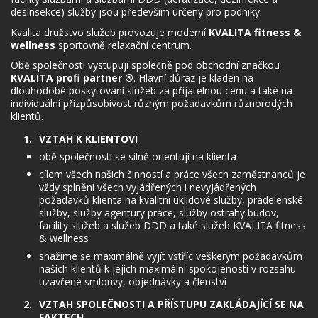
desinsekce) služby jsou především určeny pro podniky.
Kvalita družstvo služeb provozuje moderní
KVALITA fitness &
wellness
sportovně relaxační centrum.
Obě společnosti vystupují společně pod obchodní značkou
KVALITA profi partner ®
. Hlavní důraz je kladen na
dlouhodobé poskytování služeb za přijatelnou cenu a také na
individuální přizpůsobivost různým požadavkům různorodých
klientů.
VZTAH K KLIENTOVI
obě společnosti se silně orientují na klienta
cílem všech našich činností a práce všech zaměstnanců je
vždy splnění všech vyjádřených i nevyjádřených
požadavků klienta na kvalitní úklidové služby, prádelenské
služby, služby agentury práce, služby ostrahy budov,
facility služeb a služeb DDD a také služeb KVALITA fitness
& wellness
snažíme se maximálně vyjít vstříc veškerým požadavkům
našich klientů k jejich maximální spokojenosti v rozsahu
uzavřené smlouvy, objednávky a členství
VZTAH SPOLEČNOSTI A PŘÍSTUPU ZAKLÁDAJÍCÍ SE NA
FAKTECH