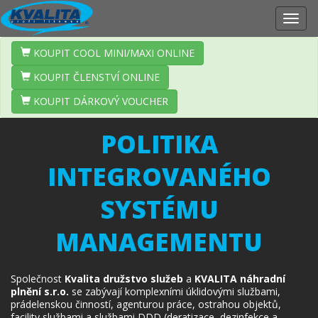
Zobr
navig
KOUPIT COOL MINI/MAXI ONLINE
KOUPIT ČLENSTVÍ ONLINE
KOUPIT DÁRKOVÝ VOUCHER
POLITIKA
INTEGROVANÉHO
SYSTÉMU
MANAGEMENTU
Společnost
Kvalita družstvo služeb
a
KVALITA náhradní
plnění s.r.o.
se zabývají komplexními úklidovými službami,
prádelenskou činností, agenturou práce, ostrahou objektů,
facility službami a službami DDD (deratizace, dezinfekce a