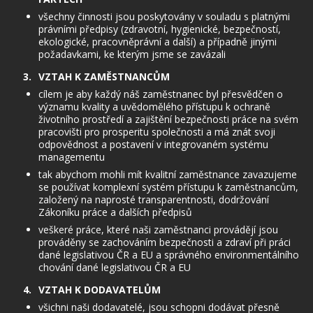
všechny činnosti jsou poskytovány v souladu s platnými
právními předpisy (zdravotní, hygienické, bezpečností,
ekologické, pracovněprávní a další) a případně jinými
požadavkami, ke kterým jsme se zavázali
VZTAH K ZAMĚSTNANCŮM
cílem je aby každý náš zaměstnanec byl přesvědčen o
významu kvality a uvědomělého přístupu k ochraně
životního prostředí a zajištění bezpečnosti práce na svém
pracovišti pro prosperitu společnosti a má znát svoji
odpovědnost a postavení v integrovaném systému
managementu
tak abychom mohli mít kvalitní zaměstnance zavazujeme
se používat komplexní systém přístupu k zaměstnancům,
založený na naprosté transparentnosti, dodržování
Zákoníku práce a dalších předpisů
veškeré práce, které naši zaměstnanci provádějí jsou
prováděny se zachováním bezpečnosti a zdraví při práci
dané legislativou ČR a EU a správného environmentálního
chování dané legislativou ČR a EU
VZTAH K DODAVATELŮM
všichni naši dodavatelé, jsou schopni dodávat přesně