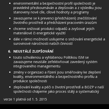
environmentální a bezpečnostní profil společnosti je
pravidelně přezkoumáván a zlepšován a z výsledku jsou
stanoveny nové cíle, cílové hodnoty a programy
zavazujeme se k prevenci (předcházení) znečišťování
životního prostředí a předcházení pracovním úrazům
chceme snižovat produkci odpadů a zvyšovat jejich
materiálové či energetické využití
dále v rámci možností usilujeme o snižování energetické a
surovinové náročnosti našich činností
NEUSTÁLÉ ZLEPŠOVÁNÍ
touto schválenou a vyhlášenou Politikou ISM se
zavazujeme neustále zefektivňovat zavedený systém
integrovaného managementu
změny v organizaci a řízení jsou směřovány ke zlepšení
kvality, environmentálního a bezpečnostního profilu a
produkce společnosti
zlepšování kvality a péči o životní prostředí a BOZP v naší
společnosti chápeme jako proces stálý a systematický
verze 1 platná od 1. 5. 2015