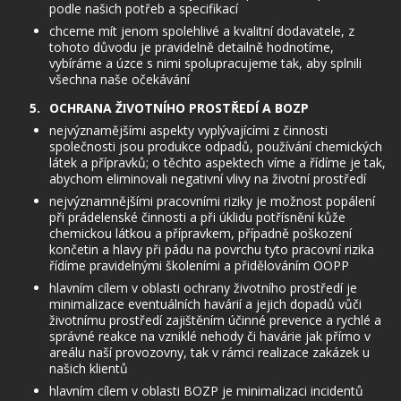
podle našich potřeb a specifikací
chceme mít jenom spolehlivé a kvalitní dodavatele, z
tohoto důvodu je pravidelně detailně hodnotíme,
vybíráme a úzce s nimi spolupracujeme tak, aby splnili
všechna naše očekávání
OCHRANA ŽIVOTNÍHO PROSTŘEDÍ A BOZP
nejvýznamějšími aspekty vyplývajícími z činnosti
společnosti jsou produkce odpadů, používání chemických
látek a přípravků; o těchto aspektech víme a řídíme je tak,
abychom eliminovali negativní vlivy na životní prostředí
nejvýznamnějšími pracovními riziky je možnost popálení
při prádelenské činnosti a při úklidu potřísnění kůže
chemickou látkou a přípravkem, případně poškození
končetin a hlavy při pádu na povrchu tyto pracovní rizika
řídíme pravidelnými školeními a přidělováním OOPP
hlavním cílem v oblasti ochrany životního prostředí je
minimalizace eventuálních havárií a jejich dopadů vůči
životnímu prostředí zajištěním účinné prevence a rychlé a
správné reakce na vzniklé nehody či havárie jak přímo v
areálu naší provozovny, tak v rámci realizace zakázek u
našich klientů
hlavním cílem v oblasti BOZP je minimalizaci incidentů