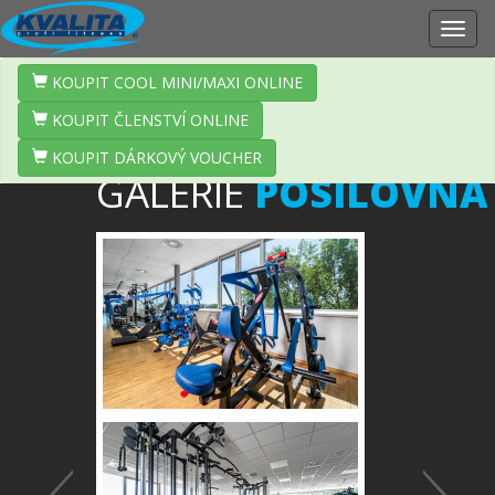
Zobr
navig
KOUPIT COOL MINI/MAXI ONLINE
KOUPIT ČLENSTVÍ ONLINE
KOUPIT DÁRKOVÝ VOUCHER
GALERIE
POSILOVNA
Předchozí
Další