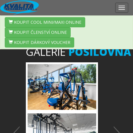
Zobr
navig
KOUPIT COOL MINI/MAXI ONLINE
KOUPIT ČLENSTVÍ ONLINE
KOUPIT DÁRKOVÝ VOUCHER
GALERIE
POSILOVNA
Předchozí
Další