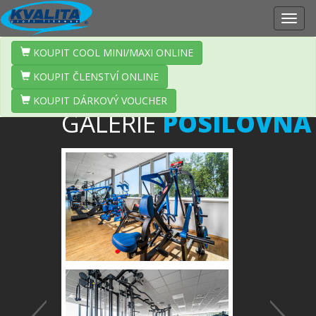
Zobr
navig
KOUPIT COOL MINI/MAXI ONLINE
KOUPIT ČLENSTVÍ ONLINE
KOUPIT DÁRKOVÝ VOUCHER
GALERIE
POSILOVNA
Předchozí
Další