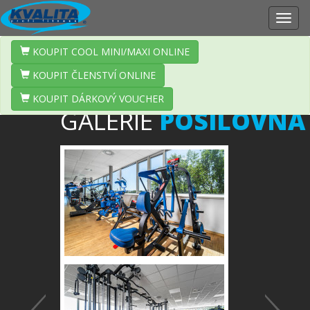
Zobr
navig
KOUPIT COOL MINI/MAXI ONLINE
KOUPIT ČLENSTVÍ ONLINE
KOUPIT DÁRKOVÝ VOUCHER
GALERIE
POSILOVNA
Předchozí
Další