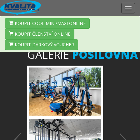
Zobr
navig
KOUPIT COOL MINI/MAXI ONLINE
KOUPIT ČLENSTVÍ ONLINE
KOUPIT DÁRKOVÝ VOUCHER
GALERIE
POSILOVNA
Předchozí
Další