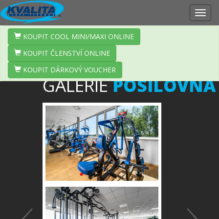
Zobr
navig
KOUPIT COOL MINI/MAXI ONLINE
KOUPIT ČLENSTVÍ ONLINE
KOUPIT DÁRKOVÝ VOUCHER
GALERIE
POSILOVNA
Předchozí
Další