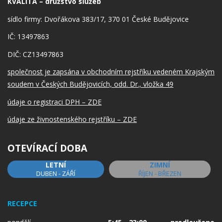
KVALITA – družstvo služeb
sídlo firmy: Dvořákova 383/17, 370 01 České Budějovice
IČ: 13497863
DIČ: CZ13497863
společnost je zapsána v obchodním rejstříku vedeném Krajským
soudem v Českých Budějovicích, odd. Dr., vložka 49
údaje o registraci DPH – ZDE
údaje ze živnostenského rejstříku – ZDE
OTEVÍRACÍ DOBA
LETNÍ
ZIMNÍ
DUBEN - ZÁŘÍ
ŘÍJEN - BŘEZEN
RECEPCE