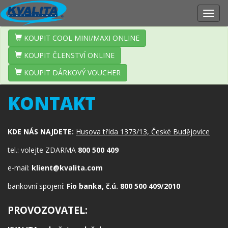
Zobr
navig
KOUPIT COOL MINI/MAXI ONLINE
KOUPIT ČLENSTVÍ ONLINE
KOUPIT DÁRKOVÝ VOUCHER
KONTAKT
KDE NÁS NAJDETE:
Husova třída 1373/13, České Budějovice
tel.: volejte ZDARMA
800 500 409
e-mail:
klient@kvalita.com
bankovní spojení:
Fio banka, č.ú. 800 500 409/2010
PROVOZOVATEL: