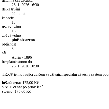
datum a čas začátku
26. 1. 2026 16:30
délka trvání
55 minut
kapacita
13
rezervováno
13
zbývá volno
plně obsazeno
obtížnost
3
sál
Athény 1896
bezplatné storno do
26. 1. 2026 10:30
TRX® je motivující cvičení využívající speciální závěsný systém popruh
běžná cena:
175,00 Kč
VAŠE cena:
po přihlášení
storno:
175,00 Kč