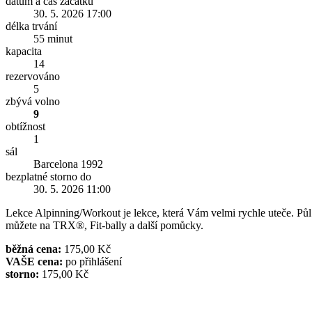
datum a čas začátku
30. 5. 2026 17:00
délka trvání
55 minut
kapacita
14
rezervováno
5
zbývá volno
9
obtížnost
1
sál
Barcelona 1992
bezplatné storno do
30. 5. 2026 11:00
Lekce Alpinning/Workout je lekce, která Vám velmi rychle uteče. Půl 
můžete na TRX®, Fit-bally a další pomůcky.
běžná cena:
175,00 Kč
VAŠE cena:
po přihlášení
storno:
175,00 Kč