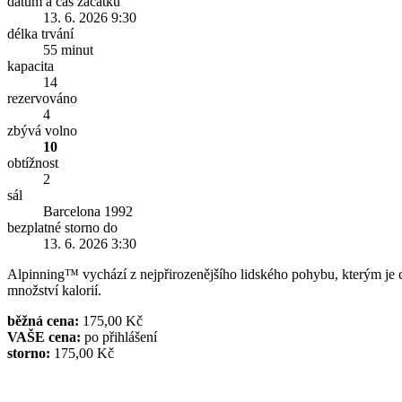
datum a čas začátku
13. 6. 2026 9:30
délka trvání
55 minut
kapacita
14
rezervováno
4
zbývá volno
10
obtížnost
2
sál
Barcelona 1992
bezplatné storno do
13. 6. 2026 3:30
Alpinning™ vychází z nejpřirozenějšího lidského pohybu, kterým je chů
množství kalorií.
běžná cena:
175,00 Kč
VAŠE cena:
po přihlášení
storno:
175,00 Kč