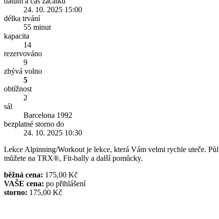
datum a čas začátku
24. 10. 2025 15:00
délka trvání
55 minut
kapacita
14
rezervováno
9
zbývá volno
5
obtížnost
2
sál
Barcelona 1992
bezplatné storno do
24. 10. 2025 10:30
Lekce Alpinning/Workout je lekce, která Vám velmi rychle uteče. Půl 
můžete na TRX®, Fit-bally a další pomůcky.
běžná cena:
175,00 Kč
VAŠE cena:
po přihlášení
storno:
175,00 Kč