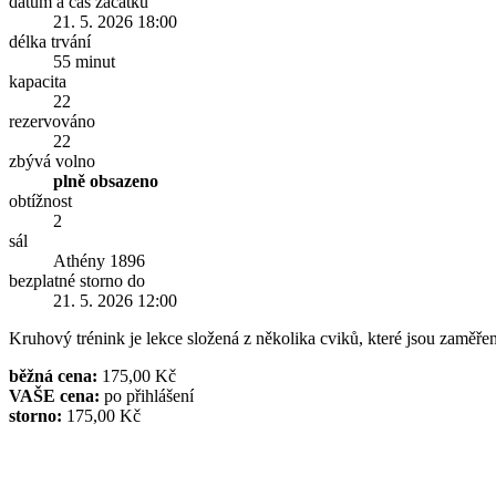
datum a čas začátku
21. 5. 2026 18:00
délka trvání
55 minut
kapacita
22
rezervováno
22
zbývá volno
plně obsazeno
obtížnost
2
sál
Athény 1896
bezplatné storno do
21. 5. 2026 12:00
Kruhový trénink je lekce složená z několika cviků, které jsou zaměřen
běžná cena:
175,00 Kč
VAŠE cena:
po přihlášení
storno:
175,00 Kč