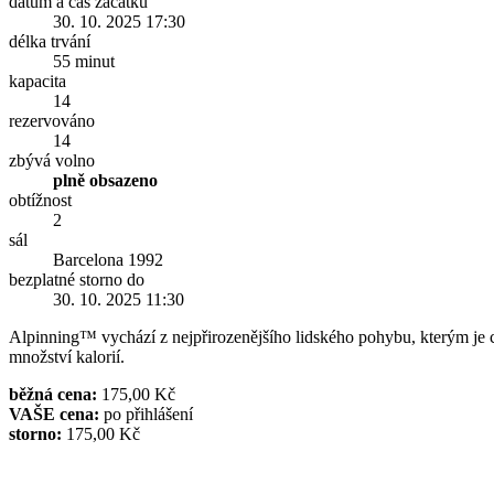
datum a čas začátku
30. 10. 2025 17:30
délka trvání
55 minut
kapacita
14
rezervováno
14
zbývá volno
plně obsazeno
obtížnost
2
sál
Barcelona 1992
bezplatné storno do
30. 10. 2025 11:30
Alpinning™ vychází z nejpřirozenějšího lidského pohybu, kterým je chů
množství kalorií.
běžná cena:
175,00 Kč
VAŠE cena:
po přihlášení
storno:
175,00 Kč