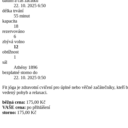
datum a čas začátku
22. 10. 2025 6:50
délka trvání
55 minut
kapacita
18
rezervováno
6
zbývá volno
12
obtížnost
1
sál
Athény 1896
bezplatné storno do
22. 10. 2025 0:50
Fit jóga je zdravotní cvičení pro úplné nebo věčné začátečníky, kteří b
vedený pohyb a relaxaci.
běžná cena:
175,00 Kč
VAŠE cena:
po přihlášení
storno:
175,00 Kč