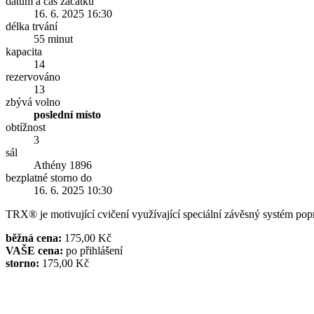
datum a čas začátku
16. 6. 2025 16:30
délka trvání
55 minut
kapacita
14
rezervováno
13
zbývá volno
poslední místo
obtížnost
3
sál
Athény 1896
bezplatné storno do
16. 6. 2025 10:30
TRX® je motivující cvičení využívající speciální závěsný systém popruh
běžná cena:
175,00 Kč
VAŠE cena:
po přihlášení
storno:
175,00 Kč