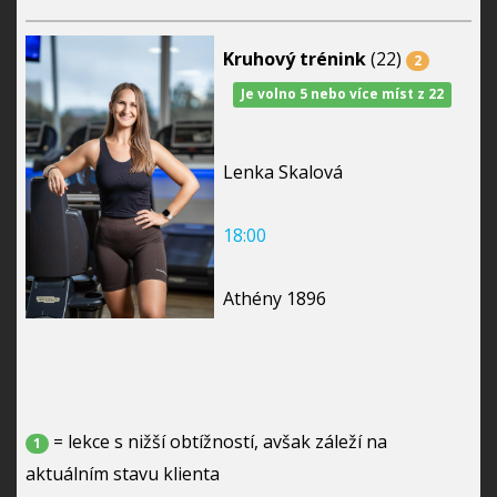
Kruhový trénink
(22)
2
Je volno 5 nebo více míst z 22
Lenka Skalová
18:00
Athény 1896
= lekce s nižší obtížností, avšak záleží na
1
aktuálním stavu klienta