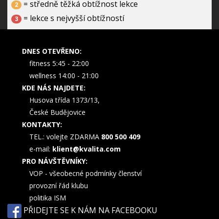
= středně těžká obtížnost lekce
2
= lekce s nejvyšší obtížností
3
DNES OTEVŘENO:
fitness 5:45 - 22:00
wellness 14:00 - 21:00
KDE NÁS NAJDETE:
Husova třída 1373/13,
České Budějovice
KONTAKTY:
TEL.: volejte ZDARMA
800 500 409
e-mail:
klient@kvalita.com
PRO NÁVŠTĚVNÍKY:
VOP - všeobecné podmínky členství
provozní řád klubu
politika ISM
PŘIDEJTE SE K NÁM NA FACEBOOKU