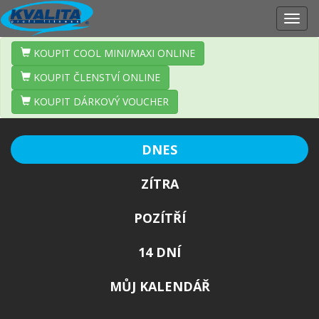
Zobr
navig
KOUPIT COOL MINI/MAXI ONLINE
KOUPIT ČLENSTVÍ ONLINE
KOUPIT DÁRKOVÝ VOUCHER
DNES
ZÍTRA
POZÍTŘÍ
14 DNÍ
MŮJ KALENDÁŘ