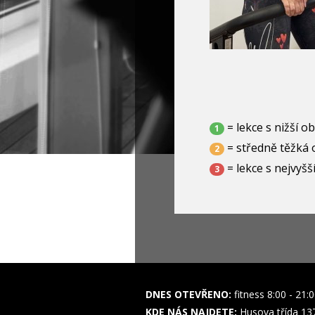
= lekce s nižší o
1
= středně těžká 
2
= lekce s nejvyšš
3
DNES OTEVŘENO:
fitness 8:00 - 21:
KDE NÁS NAJDETE:
Husova třída 13