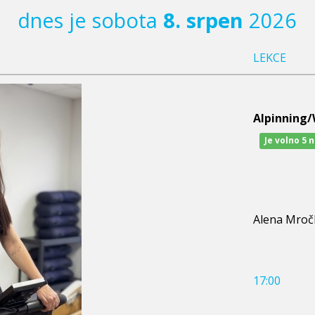
dnes je sobota
8. srpen
2026
LEKCE
Alpinning
Je volno 5 
Alena Mroč
17:00