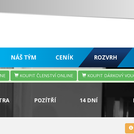
NÁŠ TÝM
CENÍK
ROZVRH
INE
KOUPIT ČLENSTVÍ ONLINE
KOUPIT DÁRKOVÝ VOU
TRA
POZÍTŘÍ
14 DNÍ