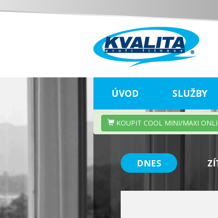
ÚVOD
SLUŽBY
KOUPIT COOL MINI/MAXI ONL
DNES
ZÍ