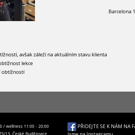
Barcelona 
btížností, avšak záleží na aktuálním stavu klienta
obtížnost lekce
í obtížností
PŘIDEJTE SE K NÁM NA 
00
/
wellness 11:00 - 20:00
73/13,
České Budějovice
Jsme na Instagramu