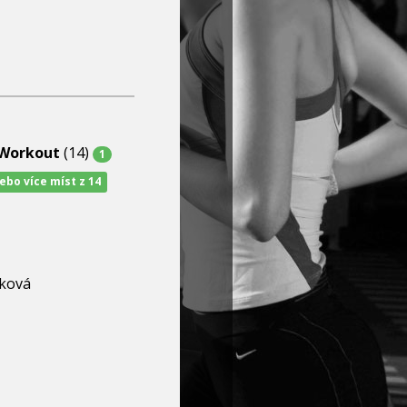
/Workout
(14)
1
nebo více míst z 14
ková