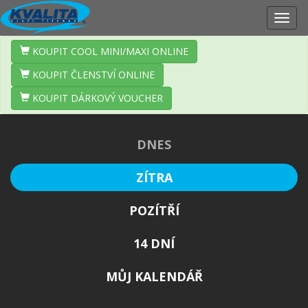
Zobr
navig
KOUPIT COOL MINI/MAXI ONLINE
KOUPIT ČLENSTVÍ ONLINE
KOUPIT DÁRKOVÝ VOUCHER
DNES
ZÍTRA
POZÍTŘÍ
14 DNÍ
MŮJ KALENDÁŘ