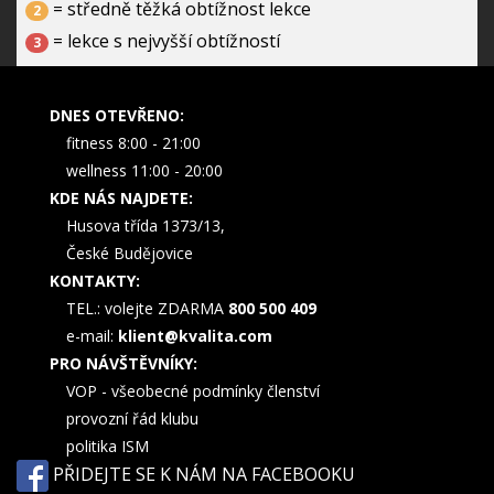
= středně těžká obtížnost lekce
2
= lekce s nejvyšší obtížností
3
DNES OTEVŘENO:
fitness 8:00 - 21:00
wellness 11:00 - 20:00
KDE NÁS NAJDETE:
Husova třída 1373/13,
České Budějovice
KONTAKTY:
TEL.: volejte ZDARMA
800 500 409
e-mail:
klient@kvalita.com
PRO NÁVŠTĚVNÍKY:
VOP - všeobecné podmínky členství
provozní řád klubu
politika ISM
PŘIDEJTE SE K NÁM NA FACEBOOKU