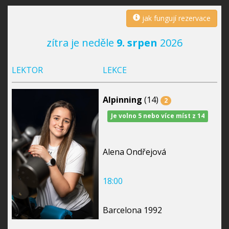
jak fungují rezervace
zítra je neděle
9. srpen
2026
LEKTOR
LEKCE
Alpinning
(14)
2
Je volno 5 nebo více míst z 14
Alena Ondřejová
18:00
Barcelona 1992