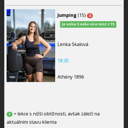
Jumping
(15)
3
Je volno 5 nebo více míst z 15
Lenka Skalová
18:30
Athény 1896
= lekce s nižší obtížností, avšak záleží na
1
aktuálním stavu klienta