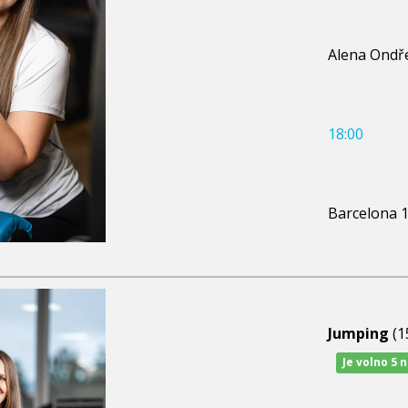
Alena Ondř
18:00
Barcelona 
Jumping
(1
Je volno 5 