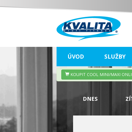
ÚVOD
SLUŽBY
KOUPIT COOL MINI/MAXI ONL
DNES
ZÍ