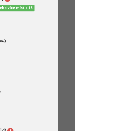
nebo více míst z 15
ová
6
14)
3