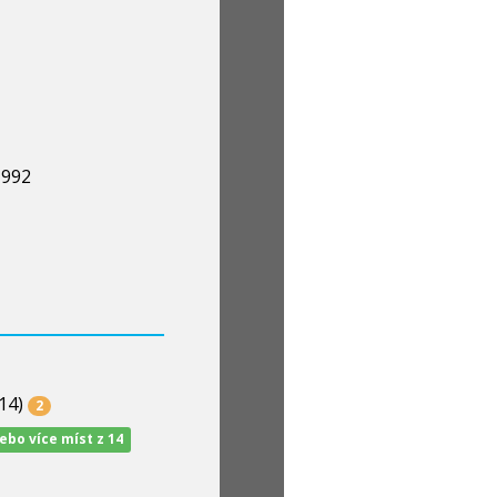
1992
14)
2
nebo více míst z 14