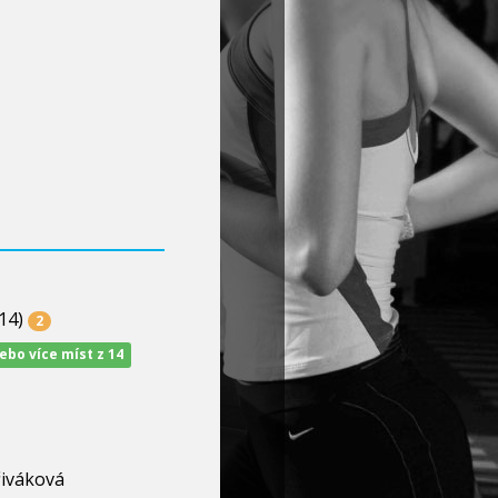
14)
2
nebo více míst z 14
řiváková