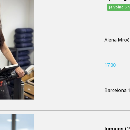
Je volno 5 
Alena Mroč
17:00
Barcelona 
Jumping
(1