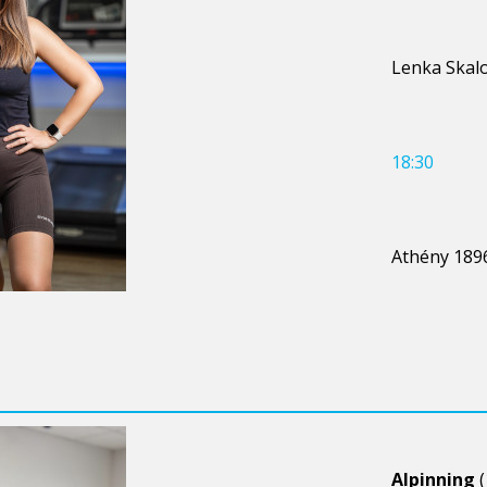
Lenka Skal
18:30
Athény 189
Alpinning
(