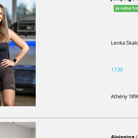
Je volno 5 
Lenka Skal
17:30
Athény 189
Alpinning
(