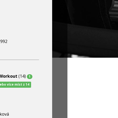
1992
/Workout
(14)
1
nebo více míst z 14
ková