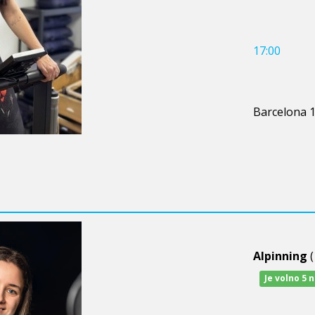
17:00
Barcelona 
Alpinning
(
Je volno 5 