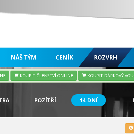
NÁŠ TÝM
CENÍK
ROZVRH
INE
KOUPIT ČLENSTVÍ ONLINE
KOUPIT DÁRKOVÝ VOU
TRA
POZÍTŘÍ
14 DNÍ