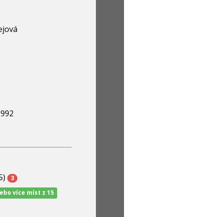
ejová
1992
5)
3
nebo více míst z 15