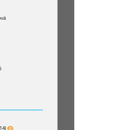
ová
6
14)
2