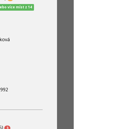
nebo více míst z 14
ková
1992
5)
3