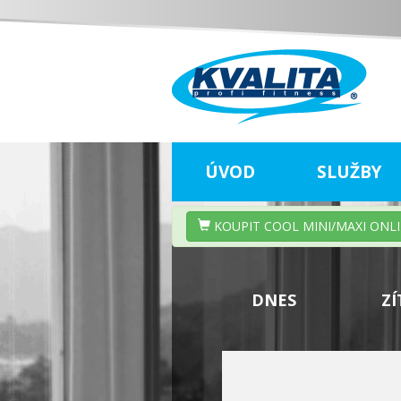
ÚVOD
SLUŽBY
KOUPIT COOL MINI/MAXI ONL
DNES
ZÍ