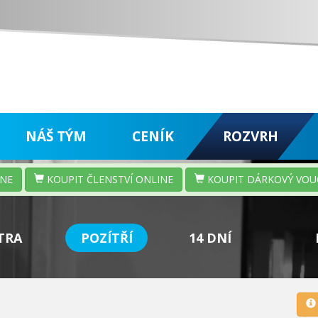
NÁŠ TÝM
CENÍK
ROZVRH
INE
KOUPIT ČLENSTVÍ ONLINE
KOUPIT DÁRKOVÝ VOU
TRA
POZÍTŘÍ
14 DNÍ