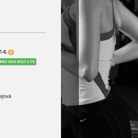
14)
2
nebo více míst z 14
ejová