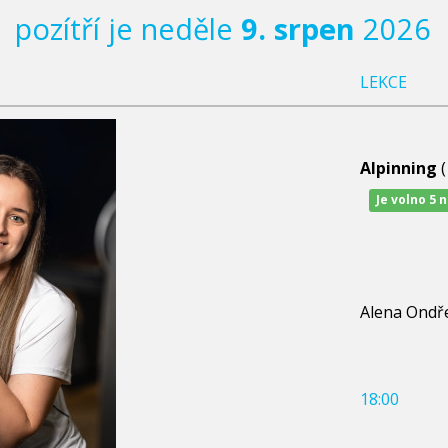
pozítří je neděle
9. srpen
2026
LEKCE
Alpinning
(
Je volno 5 
Alena Ondř
18:00