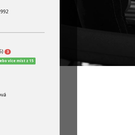
1992
5)
3
nebo více míst z 15
ová