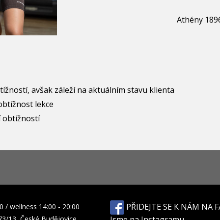
Athény 189
btížností, avšak záleží na aktuálním stavu klienta
obtížnost lekce
í obtížností
PŘIDEJTE SE K NÁM NA 
00
/
wellness 14:00 - 20:00
73/13,
České Budějovice
Jsme na Instagramu