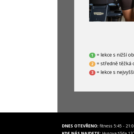
= lekce s nižší o
1
= středně těžká 
2
= lekce s nejvyšš
3
DNES OTEVŘENO:
fitness 5:45 - 21:
KDE NÁS NAJDETE:
Husova třída 13