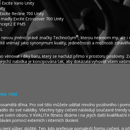
í Excite Vario Unity
ity
Excite Recline 700 Unity
 madly Excite Crossover 700 Unity
oncept2 E PM5
LL
®
roje nesou jméno právě značky TechnoGym
, kterou nejenom my, ale i 
větě vnímají jako synonymum kvality, jedinečnosti a možnosti zdravéh
 věnovat i díky baru, který se nachází přímo v prostoru posilovny. Za
jejichž nabídka je koncipována tak, aby dokázala vyhovět všem vašim
ONA 1992
a osamělá dřina. Pro své tělo můžete udělat mnoho pozitivního i pom
adilo do své nabídky. Všechny typy cvičení následují současné trendy v
m ve svém oboru. V KVALITA fitness dbáme i na jejich další kvalifikační 
láváni pomocí externích i interních školení.
u není vůbec složité. Ten, kdo preferuje pomalejší formu cvičení, si př