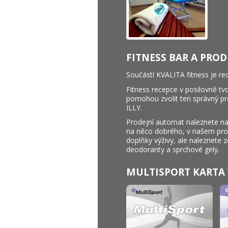
FITNESS BAR A PRO
Součástí KVALITA fitness je re
Fitness recepce v posilovně tv
pomohou zvolit ten správný pro
ILLY.
Prodejní automat naleznete na
na něco dobrého, v našem prod
doplňky výživy, ale naleznete 
deodoranty a sprchové gely.
MULTISPORT KARTA V