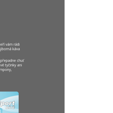
eří vám rádi
výborná káva
y přepadne chuť
é tyčinky ani
šampony,