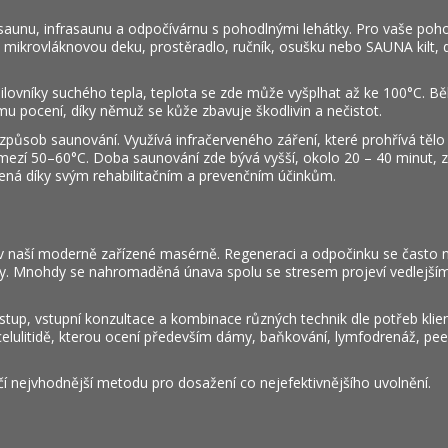
saunu, infrasaunu a odpočívárnu s pohodlnými lehátky. Pro vaše poho
t mikrovláknovou deku, prostěradlo, ručník, osušku nebo SAUNA kilt, 
ilovníky suchého tepla, teplota se zde může vyšplhat až ke 100°C. 
mu pocení, díky němuž se kůže zbavuje škodlivin a nečistot.
působ saunování. Využívá infračerveného záření, které prohřívá tělo
mezí 50–60°C. Doba saunování zde bývá vyšší, okolo 20 – 40 minut, z
líbená díky svým rehabilitačním a prevenčním účinkům.
i v naší moderně zařízené masérně. Regeneraci a odpočinku se často n
žily. Mnohdy se nahromaděná únava spolu se stresem projeví vedlejším
přístup, vstupní konzultace a kombinace různých technik dle potřeb kli
elulitidě, kterou ocení především dámy, baňkování, lymfodrenáž, pee
 nejvhodnější metodu pro dosažení co nejefektivnějšího uvolnění.