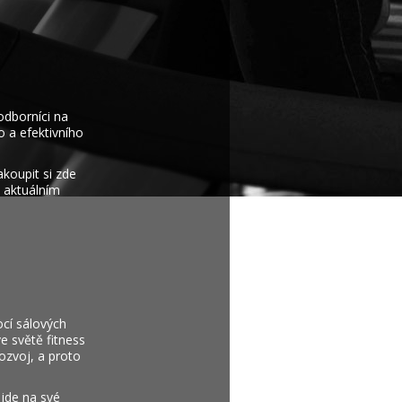
odborníci na
o a efektivního
koupit si zde
 aktuálním
ocí sálových
e světě fitness
rozvoj, a proto
ijde na své