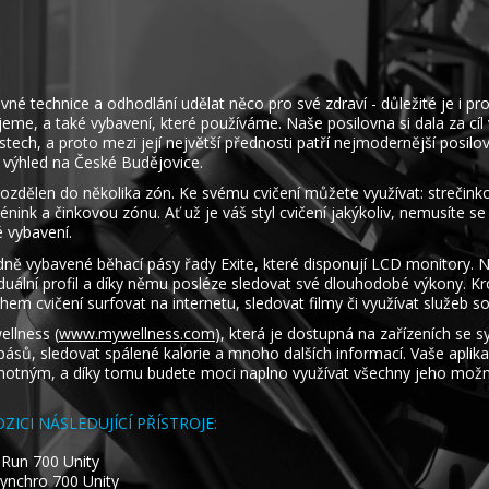
vné technice a odhodlání udělat něco pro své zdraví - důležité je i pro
jeme, a také vybavení, které používáme. Naše posilovna si dala za cíl
tech, a proto mezi její největší přednosti patří nejmodernější posilov
výhled na České Budějovice.
rozdělen do několika zón. Ke svému cvičení můžete využívat: strečin
énink a činkovou zónu. Ať už je váš styl cvičení jakýkoliv, nemusíte se
 vybavení.
ně vybavené běhací pásy řady Exite, které disponují LCD monitory. N
viduální profil a díky němu posléze sledovat své dlouhodobé výkony. K
em cvičení surfovat na internetu, sledovat filmy či využívat služeb soci
llness (
www.mywellness.com
), která je dostupná na zařízeních se 
 pásů, sledovat spálené kalorie a mnoho dalších informací. Vaše apli
amotným, a díky tomu budete moci naplno využívat všechny jeho možn
ZICI NÁSLEDUJÍCÍ PŘÍSTROJE:
 Run 700 Unity
 Synchro 700 Unity