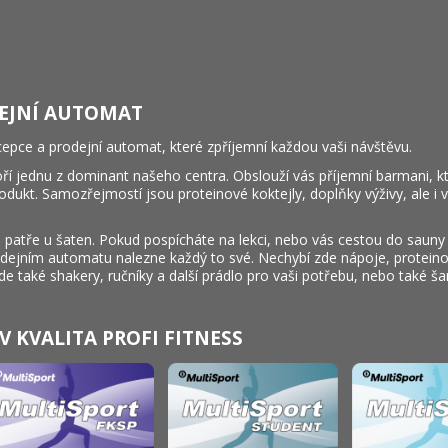
DEJNÍ AUTOMAT
cepce a prodejní automat, které zpříjemní každou vaši návštěvu.
oří jednu z dominant našeho centra. Obslouží vás příjemní barmani, kt
dukt. Samozřejmostí jsou proteinové koktejly, doplňky výživy, ale i 
 patře u šaten. Pokud pospícháte na lekci, nebo vás cestou do saun
ejním automatu nalezne každý to své. Nechybí zde nápoje, proteinov
zde také shakery, ručníky a další prádlo pro vaši potřebu, nebo také 
 KVALITA PROFI FITNESS