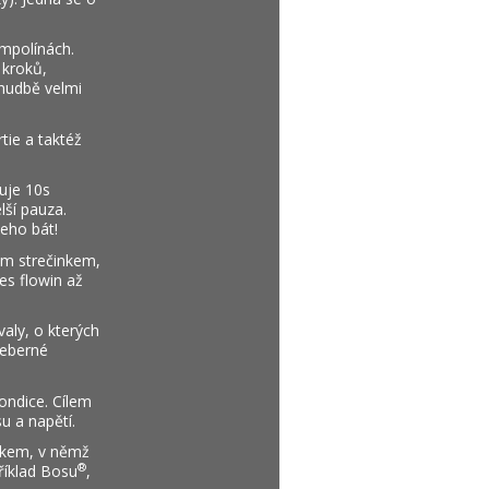
mpolínách.
 kroků,
 hudbě velmi
tie a taktéž
duje 10s
lší pauza.
čeho bát!
kým strečinkem,
es flowin až
valy, o kterých
přeberné
kondice. Cílem
u a napětí.
inkem, v němž
®
říklad Bosu
,