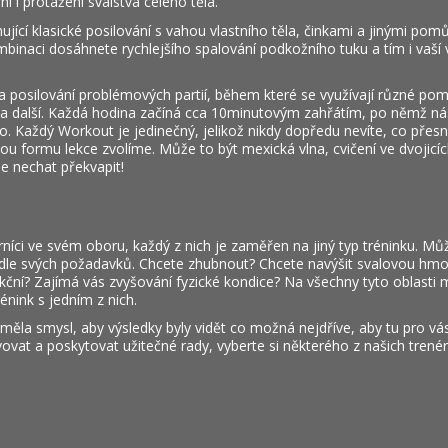
lení i protažení svalstva celého těla.
ující klasické posilování s vahou vlastního těla, činkami a jinými pom
mbinaci dosáhnete rychlejšího spalování podkožního tuku a tím i vaší
 posilování problémových partií, během které se využívají různé po
ll a další. Každá hodina začíná cca 10minutovým zahřátím, po němž ná
ko. Každý Workout je jedinečný, jelikož nikdy dopředu nevíte, co přes
u formu lekce zvolíme. Může to být mexická vlna, cvičení ve dvojicích
 se nechat překvapit!
rníci ve svém oboru, každý z nich je zaměřen na jiný typ tréninku. Mů
odle svých požadavků. Chcete zhubnout? Chcete navýšit svalovou hmo
kční? Zajímá vás zvyšování fyzické kondice? Na všechny tyto oblasti
énink s jedním z nich.
ěla smysl, aby výsledky byly vidět co možná nejdříve, aby tu pro vá
vat a poskytovat užitečné rady, vyberte si některého z našich trenér