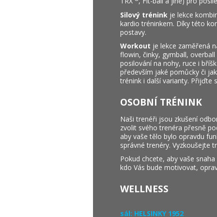
TRX
, Fit-ball a jiné) pro posí
Silový trénink
je lekce kombin
kardio tréninkem. Díky této ko
postavy.
Workout
je lekce zaměřená na
flowin, činky, gymball, overba
posilování na nohy, ruce i bříš
především jaké pomůcky či jako
trénink i další varianty. Přijďte
OSOBNÍ TRÉNINK
Naši trenéři jsou zkušení odbo
zvolit svého trenéra přesně p
aby vaše tělo bylo opravdu fun
správné trenéry. Vyzkoušejte tr
Pokud chcete, aby vaše snaha m
kdo Vás bude motivovat, opravo
WELLNESS
sál:
HELSINKY 1952