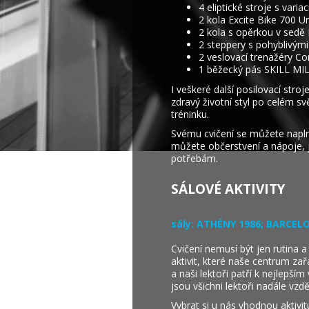
4 eliptické stroje s variac
2 kola Excite Bike 700 Un
2 kola s opěrkou v sedě 
2 steppery s pohyblivými
2 veslovací trenažéry C
1 běžecký pás SKILL MI
I veškeré další posilovací st
zdravý životní styl po celém s
tréninku.
Svému cvičení se můžete naplno
můžete občerstvení a nápoje, 
potřebám.
SÁLOVÉ AKTIVITY
sály:
ATHÉNY 1986; BARCEL
Cvičení nemusí být jen rutina 
aktivit, které naše centrum zař
a naši lektoři patří k nejlepší
jsou všichni lektoři nadále vzdě
Vybrat si u nás vhodnou aktivit