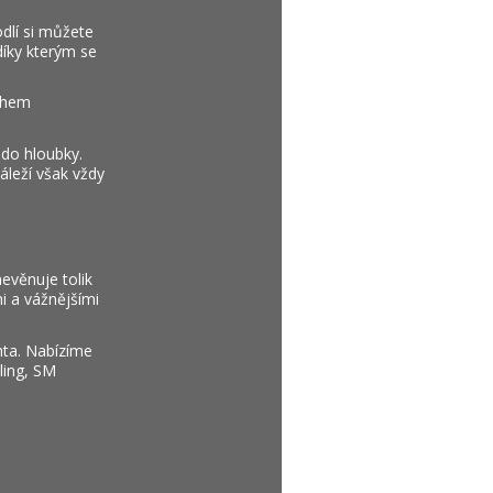
dlí si můžete
díky kterým se
Během
 do hloubky.
áleží však vždy
evěnuje tolik
i a vážnějšími
enta. Nabízíme
ling, SM