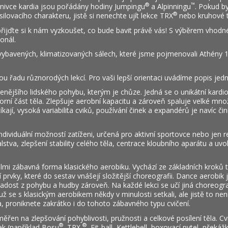
®
™
íznivce kardia jsou pořádány hodiny Jumpingu
a Alpinningu
. Pokud by
®
lovacího charakteru, jistě si nenechte ujít lekce TRX
nebo kruhové t
ijďte si k nám vyzkoušet, co bude bavit právě vás! S výběrem vhodné
onál.
vybavených, klimatizovaných sálech, které jsme pojmenovali Athény 
 řadu různorodých lekcí. Pro vaši lepší orientaci uvádíme popis jednot
enějšího lidského pohybu, kterým je chůze. Jedná se o unikátní kardio
horní část těla. Zlepšuje aerobní kapacitu a zároveň spaluje velké množs
íkají, vysoká variabilita cviků, používání činek a expandérů je navíc čin
individuální možností zatíženi, určená pro aktivní sportovce nebo jen r
lstva, zlepšení stability celého těla, centrace kloubního aparátu a uvol
elmi zábavná forma klasického aerobiku. Vychází ze základních kroků 
prvky, které do sestav vnášejí složitější choreografii. Dance aerobik j
radost z pohybu a hudby zároveň. Na každé lekci se učí jiná choreogr
 už se s klasickým aerobikem někdy v minulosti setkali, ale jistě to ne
, proniknete zakrátko i do tohoto zábavného typu cvičení.
ěřen na zlepšování pohyblivosti, pružnosti a celkové posílení těla. Cvi
®
®
ek (například Bosu
, TRX
, Fit-ball, Kettlebell, boxovací pytel, překáž