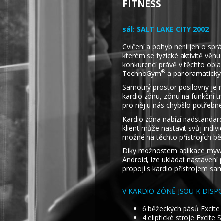
FITNESS
sál:
SALT LAKE CITY 2002
Cvičení a pohyb není jen o sprá
kterém se fyzické aktivitě věnu
konkurencí právě v těchto oblas
®
TechnoGym
a panoramatický 
Samotný prostor posilovny je 
kardio zónu, zónu na funkční tr
pro něj u nás chybělo potřebné
Kardio zóna nabízí nadstandard
klient může nastavit svůj indi
možné na těchto přístrojích běh
Díky možnostem aplikace mywe
Android, lze ukládat nastavení
propojí s kardio přístrojem s
V KARDIO ZÓNĚ JSOU K DISPO
6 běžeckých pásů Excite
4 eliptické stroje Excite