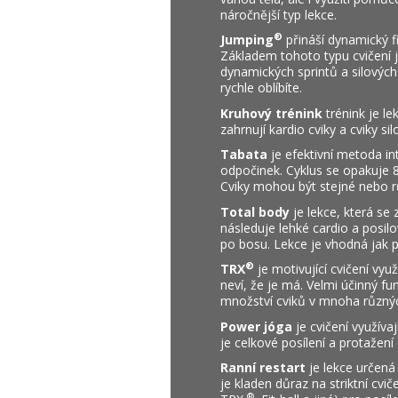
náročnější typ lekce.
®
Jumping
přináší dynamický f
Základem tohoto typu cvičení j
dynamických sprintů a silových
rychle oblíbíte.
Kruhový trénink
trénink je le
zahrnují kardio cviky a cviky si
Tabata
je efektivní metoda in
odpočinek. Cyklus se opakuje 8
Cviky mohou být stejné nebo růz
Total body
je lekce, která se
následuje lehké cardio a posil
po bosu. Lekce je vhodná jak p
®
TRX
je motivující cvičení vyu
neví, že je má. Velmi účinný fun
množství cviků v mnoha různýc
Power jóga
je cvičení využíva
je celkové posílení a protažení
Ranní restart
je lekce určená
je kladen důraz na striktní cv
®