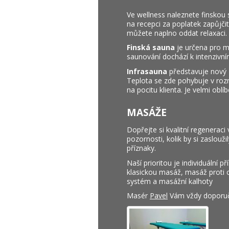
Ve wellness naleznete finskou 
na recepci za poplatek zapůjči
můžete naplno oddat relaxaci.
Finská sauna
je určena pro m
saunování dochází k intenzivní
Infrasauna
představuje nový z
Teplota se zde pohybuje v roz
na pocitu klienta. Je velmi ob
MASÁŽE
Dopřejte si kvalitní regenerac
pozornosti, kolik by si zaslou
příznaky.
Naší prioritou je individuální 
klasickou masáž, masáž proti c
systém a masážní kalhoty
Masér
Pavel
Vám vždy doporučí