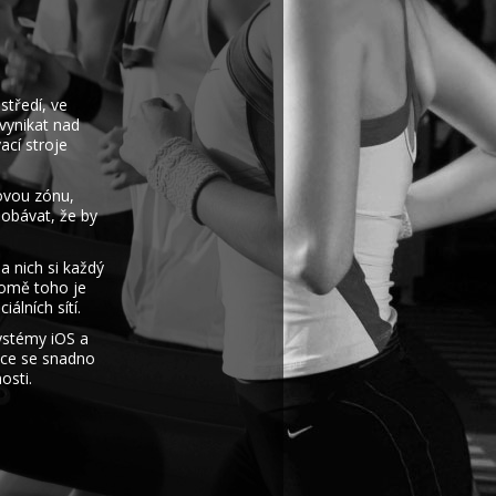
středí, ve
 vynikat nad
ací stroje
kovou zónu,
 obávat, že by
a nich si každý
romě toho je
álních sítí.
systémy iOS a
kace se snadno
osti.