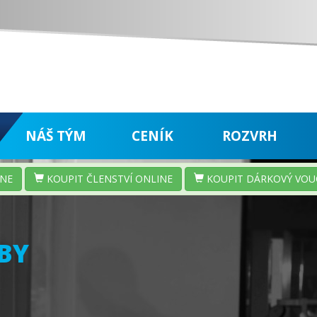
NÁŠ TÝM
CENÍK
ROZVRH
INE
KOUPIT ČLENSTVÍ ONLINE
KOUPIT DÁRKOVÝ VOU
BY