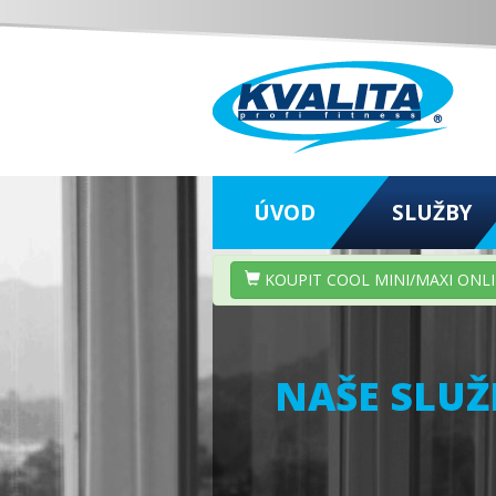
ÚVOD
SLUŽBY
KOUPIT COOL MINI/MAXI ONL
NAŠE SLUŽ