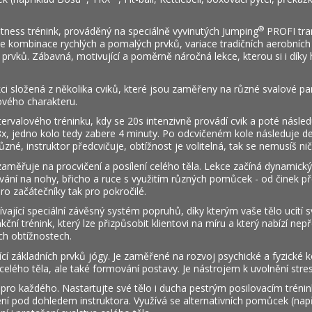
®
itness trénink, prováděný na speciálně vyvinutých Jumping
PROFI tra
e kombinace rychlých a pomalých prvků, variace tradičních aerobních
 prvků. Zábavná, motivující a poměrně náročná lekce, kterou si i díky
kci složená z několika cviků, které jsou zaměřeny na různé svalové par
lového charakteru.
tervalového tréninku, kdy se 20s intenzivně provádí cvik a poté násle
x, jedno kolo tedy zabere 4 minuty. Po odcvičeném kole následuje de
né, instruktor předcvičuje, obtížnost je volitelná, tak se nemusíš ni
 zaměřuje na procvičení a posílení celého těla. Lekce začíná dynamic
ování na nohy, břicho a ruce s využitím různých pomůcek - od činek př
ro začátečníky tak pro pokročilé.
žívající speciální závěsný systém popruhů, díky kterým vaše tělo ucítí s
kční trénink, který lze přizpůsobit klientovi na míru a který nabízí ne
h obtížnostech.
jící základních prvků jógy. Je zaměřené na rozvoj psychické a fyzické 
 celého těla, ale také formování postavy. Je nástrojem k uvolnění stres
 pro každého. Nastartujte své tělo i ducha pestrým posilovacím trén
ičení pod dohledem instruktora. Využívá se alternativních pomůcek (nap