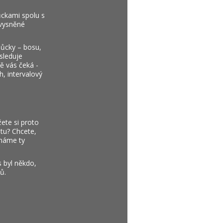
ůckami spolu s
 vysněné
můcky – bosu,
sleduje
ně vás čeká -
, intervalový
žete si proto
tu? Chcete,
 máme ty
s byl někdo,
ů.