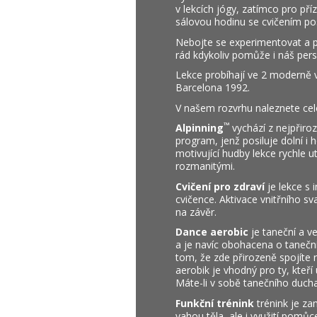
v lekcích jógy, zatímco pro př
sálovou hodinu se cvičením posi
Nebojte se experimentovat a př
rád kdykoliv pomůže i náš pers
Lekce probíhají ve 2 moderně 
Barcelona 1992.
V našem rozvrhu naleznete celou
™
Alpinning
vychází z nejpřiroz
program, jenž posiluje dolní i 
motivující hudby lekce rychle ut
rozmanitými.
Cvičení pro zdraví
je lekce s 
cvičence. Aktivace vnitřního sva
na závěr.
Dance aerobic
je taneční a v
a je navíc obohacena o taneční 
tom, že zde přirozeně spojíte 
aerobik je vhodný pro ty, kteří
Máte-li v sobě tanečního ducha
Funkční trénink
trénink je zam
vahou těla, ale i využití pomůc