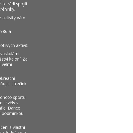
ste rádi spojili
réninky.
 aktivity vám
1986 a
livých aktivit:
vaskulární
tví kalorií. Za
í velmi
ekreační
ňující strečink
tohoto sportu
e skvělý v
afie. Dance
ní podmínkou.
čení s vlastní
ky). Jedná se o