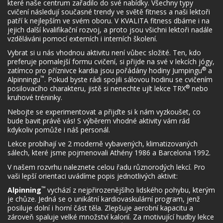
které naše centrum zařadilo do své nabídky. Všechny typy
cvičení následují současné trendy ve světě fitness a naši lektoři
patří k nejlepším ve svém oboru. V KVALITA fitness dbáme i na
jejich další kvalifikační rozvoj, a proto jsou všichni lektoři nadále
vzděláváni pomocí externích i interních školení.
Vybrat si u nás vhodnou aktivitu není vůbec složité. Ten, kdo
preferuje pomalejší formu cvičení, si přijde na své v lekcích jógy,
®
zatímco pro příznivce kardia jsou pořádány hodiny Jumpingu
a
™
Alpinningu
. Pokud byste rádi spojili sálovou hodinu se cvičením
®
posilovacího charakteru, jistě si nenechte ujít lekce TRX
nebo
kruhové tréninky.
Nebojte se experimentovat a přijďte si k nám vyzkoušet, co
bude bavit právě vás! S výběrem vhodné aktivity vám rád
kdykoliv pomůže i náš personál.
Lekce probíhají ve 2 moderně vybavených, klimatizovaných
sálech, které jsme pojmenovali Athény 1986 a Barcelona 1992.
V našem rozvrhu naleznete celou řadu různorodých lekcí. Pro
vaši lepší orientaci uvádíme popis jednotlivých aktivit:
™
Alpinning
vychází z nejpřirozenějšího lidského pohybu, kterým
je chůze. Jedná se o unikátní kardiovaskulární program, jenž
posiluje dolní i horní část těla. Zlepšuje aerobní kapacitu a
zároveň spaluje velké množství kalorií. Za motivující hudby lekce