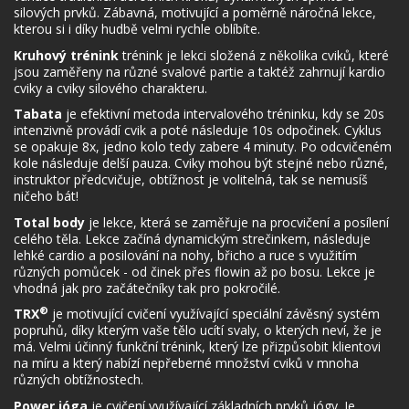
silových prvků. Zábavná, motivující a poměrně náročná lekce,
kterou si i díky hudbě velmi rychle oblíbíte.
Kruhový trénink
trénink je lekci složená z několika cviků, které
jsou zaměřeny na různé svalové partie a taktéž zahrnují kardio
cviky a cviky silového charakteru.
Tabata
je efektivní metoda intervalového tréninku, kdy se 20s
intenzivně provádí cvik a poté následuje 10s odpočinek. Cyklus
se opakuje 8x, jedno kolo tedy zabere 4 minuty. Po odcvičeném
kole následuje delší pauza. Cviky mohou být stejné nebo různé,
instruktor předcvičuje, obtížnost je volitelná, tak se nemusíš
ničeho bát!
Total body
je lekce, která se zaměřuje na procvičení a posílení
celého těla. Lekce začíná dynamickým strečinkem, následuje
lehké cardio a posilování na nohy, břicho a ruce s využitím
různých pomůcek - od činek přes flowin až po bosu. Lekce je
vhodná jak pro začátečníky tak pro pokročilé.
®
TRX
je motivující cvičení využívající speciální závěsný systém
popruhů, díky kterým vaše tělo ucítí svaly, o kterých neví, že je
má. Velmi účinný funkční trénink, který lze přizpůsobit klientovi
na míru a který nabízí nepřeberné množství cviků v mnoha
různých obtížnostech.
Power jóga
je cvičení využívající základních prvků jógy. Je