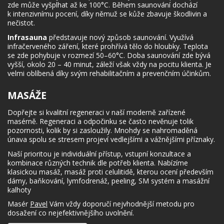
zde může vyšplhat až ke 100°C. Během saunování dochází
k intenzivnímu pocení, díky němuž se kůže zbavuje škodlivin a
nečistot.
Infrasauna
představuje nový způsob saunování. Využívá
infračerveného záření, které prohřívá tělo do hloubky. Teplota
se zde pohybuje v rozmezí 50–60°C. Doba saunování zde bývá
vyšší, okolo 20 – 40 minut, záleží však vždy na pocitu klienta. Je
velmi oblíbená díky svým rehabilitačním a prevenčním účinkům.
MASÁŽE
Dopřejte si kvalitní regeneraci v naší moderně zařízené
masérně. Regeneraci a odpočinku se často nevěnuje tolik
pozornosti, kolik by si zasloužily. Mnohdy se nahromaděná
únava spolu se stresem projeví vedlejšími a vážnějšími příznaky.
Naší prioritou je individuální přístup, vstupní konzultace a
kombinace různých technik dle potřeb klienta. Nabízíme
klasickou masáž, masáž proti celulitidě, kterou ocení především
dámy, baňkování, lymfodrenáž, peeling, SM systém a masážní
kalhoty
Masér
Pavel
Vám vždy doporučí nejvhodnější metodu pro
dosažení co nejefektivnějšího uvolnění.