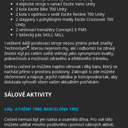
4 eliptické stroje s variací Excite Vario Unity
2 kola Excite Bike 700 Unity
2 kola s opěrkou v sedě Excite Recline 700 Unity
2 steppery s pohyblivými madly Excite Crossover 700
Unity
2 veslovací trenažéry Concept2 E PM5
1 běžecký pás SKILL MILL
I veškeré další posilovací stroje nesou jméno právě značky
®
TechnoGym
, kterou nejenom my, ale i odborníci na zdravý
životní styl po celém světě vnímají jako synonymum kvality,
jedinečnosti a možnosti zdravého a efektivního tréninku.
Svému cvičení se můžete naplno věnovat i díky baru, který se
nachází přímo v prostoru posilovny. Zakoupit si zde můžete
občerstvení a nápoje, jejichž nabídka je koncipována tak, aby
dokázala vyhovět všem vašim aktuálním potřebám.
SÁLOVÉ AKTIVITY
sály:
ATHÉNY 1986; BARCELONA 1992
Cvičení nemusí být jen rutina a osamělá dřina. Pro své tělo
můžete udělat mnoho pozitivního i pomocí sálových aktivit,