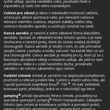
rychle utíkají, vysoká variabilita cviků, používání činek a
expandérů je navíc činí velmi rozmanitými.
Cvičení pro zdraví
je lekce s individuální možností zatíženi,
určená pro aktivní sportovce nebo jen rekreační cvičence.
Aktivace vnitřního svalstva, zlepšení stability celého těla,
centrace kloubního aparátu a uvolňující strečink na závěr.
Dance aerobic
je taneční a velmi zábavná forma klasického
aerobiku. Vychází ze základních kroků tohoto sportu a je navíc
obohacena o taneční prvky, které do sestav vnášejí složitější
choreografii. Dance aerobik je skvělý v tom, že zde přirozeně
spojíte radost z pohybu a hudby zároveň. Na každé lekci se učí
jiná choreografie. Dance aerobik je vhodný pro ty, kteří už se s
klasickým aerobikem někdy v minulosti setkali, ale jistě to není
podmínkou. Máte-li v sobě tanečního ducha, proniknete
zakrátko i do tohoto zábavného typu cvičení.
Funkční trénink
trénink je zaměřen na zlepšování pohyblivosti,
pružnosti a celkové posílení těla. Cvičení s vlastní vahou těla, ale
®
®
i využití pomůcek (například Bosu
, TRX
, Fit-ball, Kettlebell,
boxovací pytel, překážky). Jedná se o náročnější typ lekce.
®
Jumping
přináší dynamický fitness trénink, prováděný na
®
speciálně vyvinutých Jumping
PROFI trampolínách. Základem
tohoto typu cvičení je kombinace rychlých a pomalých prvků,
variace tradičních aerobních kroků, dynamických sprintů a