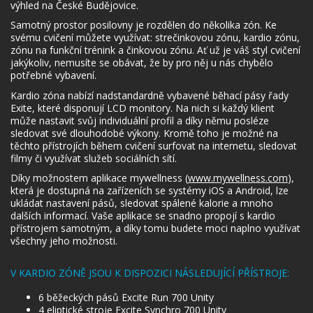
výhled na České Budějovice.
Samotný prostor posilovny je rozdělen do několika zón. Ke
svému cvičení můžete využívat: strečinkovou zónu, kardio zónu,
zónu na funkční trénink a činkovou zónu. Ať už je váš styl cvičení
jakýkoliv, nemusíte se obávat, že by pro něj u nás chybělo
potřebné vybavení.
Kardio zóna nabízí nadstandardně vybavené běhací pásy řady
Exite, které disponují LCD monitory. Na nich si každý klient
může nastavit svůj individuální profil a díky němu posléze
sledovat své dlouhodobé výkony. Kromě toho je možné na
těchto přístrojích během cvičení surfovat na internetu, sledovat
filmy či využívat služeb sociálních sítí.
Díky možnostem aplikace mywellness (
www.mywellness.com
),
která je dostupná na zařízeních se systémy iOS a Android, lze
ukládat nastavení pásů, sledovat spálené kalorie a mnoho
dalších informací. Vaše aplikace se snadno propojí s kardio
přístrojem samotným, a díky tomu budete moci naplno využívat
všechny jeho možnosti.
V KARDIO ZÓNĚ JSOU K DISPOZICI NÁSLEDUJÍCÍ PŘÍSTROJE:
6 běžeckých pásů Excite Run 700 Unity
4 eliptické stroje Excite Synchro 700 Unity