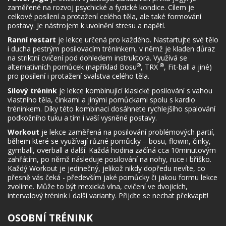
zaměřené na rozvoj psychické a fyzické kondice. Cílem je
celkové posílení a protažení celého těla, ale také formování
postavy. Je nástrojem k uvolnění stresu a napětí.
Ranní restart
je lekce určená pro každého. Nastartujte své tělo
i ducha pestrým posilovacím tréninkem, v němž je kladen důraz
na striktní cvičení pod dohledem instruktora. Využívá se
®
®
alternativních pomůcek (například Bosu
, TRX
, Fit-ball a jiné)
pro posílení i protažení svalstva celého těla.
Silový trénink
je lekce kombinující klasické posilování s vahou
vlastního těla, činkami a jinými pomůckami spolu s kardio
tréninkem. Díky této kombinaci dosáhnete rychlejšího spalování
podkožního tuku a tím i vaší vysněné postavy.
Workout
je lekce zaměřená na posilování problémových partií,
během které se využívají různé pomůcky – bosu, flowin, činky,
gymball, overball a další. Každá hodina začíná cca 10minutovým
zahřátím, po němž následuje posilování na nohy, ruce i bříško.
Každý Workout je jedinečný, jelikož nikdy dopředu nevíte, co
přesně vás čeká - především jaké pomůcky či jakou formu lekce
zvolíme. Může to být mexická vlna, cvičení ve dvojicích,
intervalový trénink i další varianty. Přijďte se nechat překvapit!
OSOBNÍ TRÉNINK