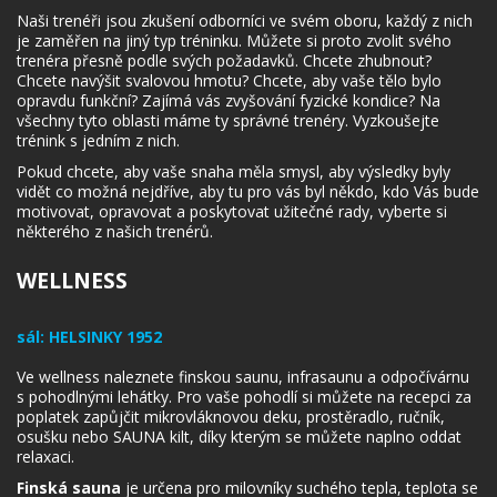
Naši trenéři jsou zkušení odborníci ve svém oboru, každý z nich
je zaměřen na jiný typ tréninku. Můžete si proto zvolit svého
trenéra přesně podle svých požadavků. Chcete zhubnout?
Chcete navýšit svalovou hmotu? Chcete, aby vaše tělo bylo
opravdu funkční? Zajímá vás zvyšování fyzické kondice? Na
všechny tyto oblasti máme ty správné trenéry. Vyzkoušejte
trénink s jedním z nich.
Pokud chcete, aby vaše snaha měla smysl, aby výsledky byly
vidět co možná nejdříve, aby tu pro vás byl někdo, kdo Vás bude
motivovat, opravovat a poskytovat užitečné rady, vyberte si
některého z našich trenérů.
WELLNESS
sál:
HELSINKY 1952
Ve wellness naleznete finskou saunu, infrasaunu a odpočívárnu
s pohodlnými lehátky. Pro vaše pohodlí si můžete na recepci za
poplatek zapůjčit mikrovláknovou deku, prostěradlo, ručník,
osušku nebo SAUNA kilt, díky kterým se můžete naplno oddat
relaxaci.
Finská sauna
je určena pro milovníky suchého tepla, teplota se