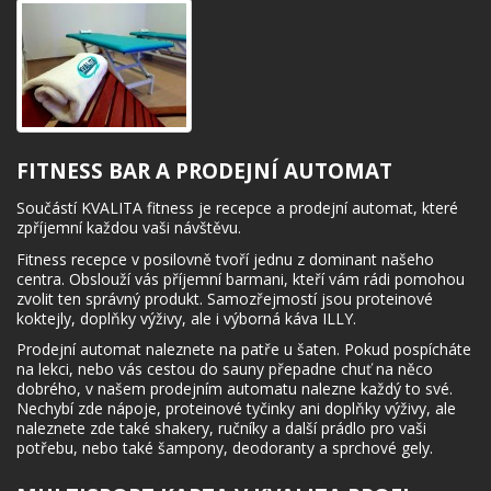
FITNESS BAR A PRODEJNÍ AUTOMAT
Součástí KVALITA fitness je recepce a prodejní automat, které
zpříjemní každou vaši návštěvu.
Fitness recepce v posilovně tvoří jednu z dominant našeho
centra. Obslouží vás příjemní barmani, kteří vám rádi pomohou
zvolit ten správný produkt. Samozřejmostí jsou proteinové
koktejly, doplňky výživy, ale i výborná káva ILLY.
Prodejní automat naleznete na patře u šaten. Pokud pospícháte
na lekci, nebo vás cestou do sauny přepadne chuť na něco
dobrého, v našem prodejním automatu nalezne každý to své.
Nechybí zde nápoje, proteinové tyčinky ani doplňky výživy, ale
naleznete zde také shakery, ručníky a další prádlo pro vaši
potřebu, nebo také šampony, deodoranty a sprchové gely.