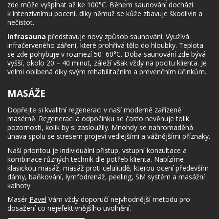
zde může vyšplhat až ke 100°C. Během saunování dochází
k intenzivnímu pocení, díky němuž se kůže zbavuje škodlivin a
nečistot.
Infrasauna
představuje nový způsob saunování. Využívá
infračerveného záření, které prohřívá tělo do hloubky. Teplota
se zde pohybuje v rozmezí 50–60°C. Doba saunování zde bývá
vyšší, okolo 20 – 40 minut, záleží však vždy na pocitu klienta. Je
velmi oblíbená díky svým rehabilitačním a prevenčním účinkům.
MASÁŽE
Dopřejte si kvalitní regeneraci v naší moderně zařízené
masérně. Regeneraci a odpočinku se často nevěnuje tolik
pozornosti, kolik by si zasloužily. Mnohdy se nahromaděná
únava spolu se stresem projeví vedlejšími a vážnějšími příznaky.
Naší prioritou je individuální přístup, vstupní konzultace a
kombinace různých technik dle potřeb klienta. Nabízíme
klasickou masáž, masáž proti celulitidě, kterou ocení především
dámy, baňkování, lymfodrenáž, peeling, SM systém a masážní
kalhoty
Masér
Pavel
Vám vždy doporučí nejvhodnější metodu pro
dosažení co nejefektivnějšího uvolnění.