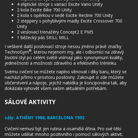
4 eliptické stroje s variací Excite Vario Unity
2 kola Excite Bike 700 Unity
2 kola s opěrkou v sedě Excite Recline 700 Unity
2 steppery s pohyblivými madly Excite Crossover 700
Unity
2 veslovací trenažéry Concept2 E PM5
1 běžecký pás SKILL MILL
I veškeré další posilovací stroje nesou jméno právě značky
®
TechnoGym
, kterou nejenom my, ale i odborníci na zdravý
životní styl po celém světě vnímají jako synonymum kvality,
jedinečnosti a možnosti zdravého a efektivního tréninku.
Svému cvičení se můžete naplno věnovat i díky baru, který se
nachází přímo v prostoru posilovny. Zakoupit si zde můžete
občerstvení a nápoje, jejichž nabídka je koncipována tak, aby
dokázala vyhovět všem vašim aktuálním potřebám.
SÁLOVÉ AKTIVITY
sály:
ATHÉNY 1986; BARCELONA 1992
Cvičení nemusí být jen rutina a osamělá dřina. Pro své tělo
můžete udělat mnoho pozitivního i pomocí sálových aktivit,