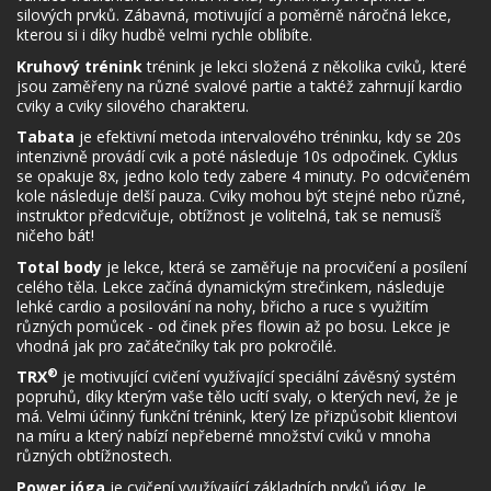
silových prvků. Zábavná, motivující a poměrně náročná lekce,
kterou si i díky hudbě velmi rychle oblíbíte.
Kruhový trénink
trénink je lekci složená z několika cviků, které
jsou zaměřeny na různé svalové partie a taktéž zahrnují kardio
cviky a cviky silového charakteru.
Tabata
je efektivní metoda intervalového tréninku, kdy se 20s
intenzivně provádí cvik a poté následuje 10s odpočinek. Cyklus
se opakuje 8x, jedno kolo tedy zabere 4 minuty. Po odcvičeném
kole následuje delší pauza. Cviky mohou být stejné nebo různé,
instruktor předcvičuje, obtížnost je volitelná, tak se nemusíš
ničeho bát!
Total body
je lekce, která se zaměřuje na procvičení a posílení
celého těla. Lekce začíná dynamickým strečinkem, následuje
lehké cardio a posilování na nohy, břicho a ruce s využitím
různých pomůcek - od činek přes flowin až po bosu. Lekce je
vhodná jak pro začátečníky tak pro pokročilé.
®
TRX
je motivující cvičení využívající speciální závěsný systém
popruhů, díky kterým vaše tělo ucítí svaly, o kterých neví, že je
má. Velmi účinný funkční trénink, který lze přizpůsobit klientovi
na míru a který nabízí nepřeberné množství cviků v mnoha
různých obtížnostech.
Power jóga
je cvičení využívající základních prvků jógy. Je