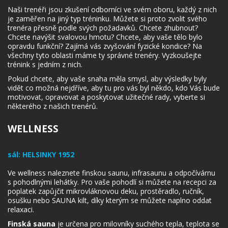
Naši trenéři jsou zkušení odborníci ve svém oboru, každý z nich
je zaměřen na jiný typ tréninku. Můžete si proto zvolit svého
trenéra přesně podle svých požadavků. Chcete zhubnout?
Chcete navýšit svalovou hmotu? Chcete, aby vaše tělo bylo
opravdu funkční? Zajímá vás zvyšování fyzické kondice? Na
všechny tyto oblasti máme ty správné trenéry. Vyzkoušejte
trénink s jedním z nich.
Pokud chcete, aby vaše snaha měla smysl, aby výsledky byly
vidět co možná nejdříve, aby tu pro vás byl někdo, kdo Vás bude
motivovat, opravovat a poskytovat užitečné rady, vyberte si
některého z našich trenérů.
WELLNESS
sál:
HELSINKY 1952
Ve wellness naleznete finskou saunu, infrasaunu a odpočívárnu
s pohodlnými lehátky. Pro vaše pohodlí si můžete na recepci za
poplatek zapůjčit mikrovláknovou deku, prostěradlo, ručník,
osušku nebo SAUNA kilt, díky kterým se můžete naplno oddat
relaxaci.
Finská sauna
je určena pro milovníky suchého tepla, teplota se