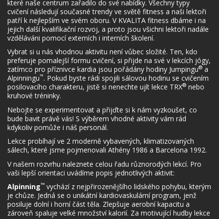
které naše centrum zařadilo do své nabídky. Všechny typy
cvičení následují současné trendy ve světě fitness a naši lektoři
patří k nejlepším ve svém oboru. V KVALITA fitness dbáme i na
jejich další kvalifikační rozvoj, a proto jsou všichni lektoři nadále
vzděláváni pomocí externích i interních školení.
Vybrat si u nás vhodnou aktivitu není vůbec složité. Ten, kdo
preferuje pomalejší formu cvičení, si přijde na své v lekcích jógy,
®
zatímco pro příznivce kardia jsou pořádány hodiny Jumpingu
a
™
Alpinningu
. Pokud byste rádi spojili sálovou hodinu se cvičením
®
posilovacího charakteru, jistě si nenechte ujít lekce TRX
nebo
kruhové tréninky.
Nebojte se experimentovat a přijďte si k nám vyzkoušet, co
bude bavit právě vás! S výběrem vhodné aktivity vám rád
kdykoliv pomůže i náš personál.
Lekce probíhají ve 2 moderně vybavených, klimatizovaných
sálech, které jsme pojmenovali Athény 1986 a Barcelona 1992.
V našem rozvrhu naleznete celou řadu různorodých lekcí. Pro
vaši lepší orientaci uvádíme popis jednotlivých aktivit:
™
Alpinning
vychází z nejpřirozenějšího lidského pohybu, kterým
je chůze. Jedná se o unikátní kardiovaskulární program, jenž
posiluje dolní i horní část těla. Zlepšuje aerobní kapacitu a
zároveň spaluje velké množství kalorií. Za motivující hudby lekce