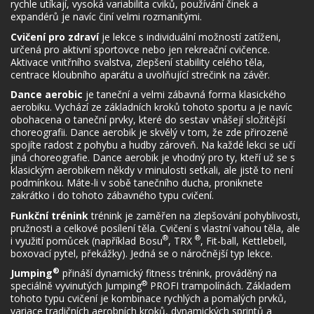
rychle utíkají, vysoká variabilita cviků, používání činek a
expandérů je navíc činí velmi rozmanitými.
Cvičení pro zdraví
je lekce s individuální možností zatíženi,
určená pro aktivní sportovce nebo jen rekreační cvičence.
Aktivace vnitřního svalstva, zlepšení stability celého těla,
centrace kloubního aparátu a uvolňující strečink na závěr.
Dance aerobic
je taneční a velmi zábavná forma klasického
aerobiku. Vychází ze základních kroků tohoto sportu a je navíc
obohacena o taneční prvky, které do sestav vnášejí složitější
choreografii. Dance aerobik je skvělý v tom, že zde přirozeně
spojíte radost z pohybu a hudby zároveň. Na každé lekci se učí
jiná choreografie. Dance aerobik je vhodný pro ty, kteří už se s
klasickým aerobikem někdy v minulosti setkali, ale jistě to není
podmínkou. Máte-li v sobě tanečního ducha, proniknete
zakrátko i do tohoto zábavného typu cvičení.
Funkční trénink
trénink je zaměřen na zlepšování pohyblivosti,
pružnosti a celkové posílení těla. Cvičení s vlastní vahou těla, ale
®
®
i využití pomůcek (například Bosu
, TRX
, Fit-ball, Kettlebell,
boxovací pytel, překážky). Jedná se o náročnější typ lekce.
®
Jumping
přináší dynamický fitness trénink, prováděný na
®
speciálně vyvinutých Jumping
PROFI trampolínách. Základem
tohoto typu cvičení je kombinace rychlých a pomalých prvků,
variace tradičních aerobních kroků, dynamických sprintů a