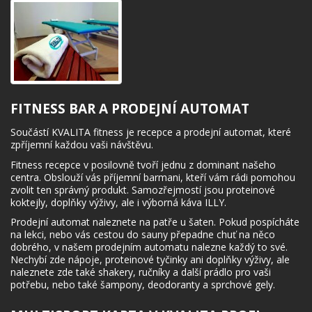
FITNESS BAR A PRODEJNÍ AUTOMAT
Součástí KVALITA fitness je recepce a prodejní automat, které
zpříjemní každou vaši návštěvu.
Fitness recepce v posilovně tvoří jednu z dominant našeho
centra. Obslouží vás příjemní barmani, kteří vám rádi pomohou
zvolit ten správný produkt. Samozřejmostí jsou proteinové
koktejly, doplňky výživy, ale i výborná káva ILLY.
Prodejní automat naleznete na patře u šaten. Pokud pospícháte
na lekci, nebo vás cestou do sauny přepadne chuť na něco
dobrého, v našem prodejním automatu nalezne každý to své.
Nechybí zde nápoje, proteinové tyčinky ani doplňky výživy, ale
naleznete zde také shakery, ručníky a další prádlo pro vaši
potřebu, nebo také šampony, deodoranty a sprchové gely.