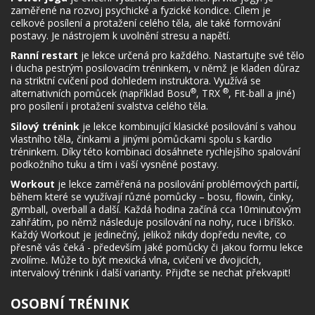
zaměřené na rozvoj psychické a fyzické kondice. Cílem je
celkové posílení a protažení celého těla, ale také formování
postavy. Je nástrojem k uvolnění stresu a napětí.
Ranní restart
je lekce určená pro každého. Nastartujte své tělo
i ducha pestrým posilovacím tréninkem, v němž je kladen důraz
na striktní cvičení pod dohledem instruktora. Využívá se
®
®
alternativních pomůcek (například Bosu
, TRX
, Fit-ball a jiné)
pro posílení i protažení svalstva celého těla.
Silový trénink
je lekce kombinující klasické posilování s vahou
vlastního těla, činkami a jinými pomůckami spolu s kardio
tréninkem. Díky této kombinaci dosáhnete rychlejšího spalování
podkožního tuku a tím i vaší vysněné postavy.
Workout
je lekce zaměřená na posilování problémových partií,
během které se využívají různé pomůcky – bosu, flowin, činky,
gymball, overball a další. Každá hodina začíná cca 10minutovým
zahřátím, po němž následuje posilování na nohy, ruce i bříško.
Každý Workout je jedinečný, jelikož nikdy dopředu nevíte, co
přesně vás čeká - především jaké pomůcky či jakou formu lekce
zvolíme. Může to být mexická vlna, cvičení ve dvojicích,
intervalový trénink i další varianty. Přijďte se nechat překvapit!
OSOBNÍ TRÉNINK