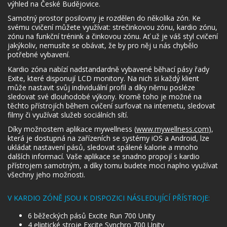
výhled na České Budějovice.
Samotný prostor posilovny je rozdělen do několika zón. Ke
svému cvičení můžete využívat: strečinkovou zónu, kardio zónu,
zónu na funkční trénink a činkovou zónu. Ať už je váš styl cvičení
jakýkoliv, nemusíte se obávat, že by pro něj u nás chybělo
potřebné vybavení.
Kardio zóna nabízí nadstandardně vybavené běhací pásy řady
Exite, které disponují LCD monitory. Na nich si každý klient
může nastavit svůj individuální profil a díky němu posléze
sledovat své dlouhodobé výkony. Kromě toho je možné na
těchto přístrojích během cvičení surfovat na internetu, sledovat
filmy či využívat služeb sociálních sítí.
Díky možnostem aplikace mywellness (
www.mywellness.com
),
která je dostupná na zařízeních se systémy iOS a Android, lze
ukládat nastavení pásů, sledovat spálené kalorie a mnoho
dalších informací. Vaše aplikace se snadno propojí s kardio
přístrojem samotným, a díky tomu budete moci naplno využívat
všechny jeho možnosti.
V KARDIO ZÓNĚ JSOU K DISPOZICI NÁSLEDUJÍCÍ PŘÍSTROJE:
6 běžeckých pásů Excite Run 700 Unity
4 eliptické stroje Excite Synchro 700 Unity