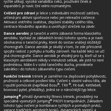
rychle utíkají, vysoká variabilita cviků, používání činek a
expandérů je navíc činí velmi rozmanitými.
Cvičení pro zdraví
je lekce s individuální možností zatíženi,
určená pro aktivní sportovce nebo jen rekreační cvičence.
Aktivace vnitřního svalstva, zlepšení stability celého těla,
centrace kloubního aparátu a uvolňující strečink na závěr.
Dance aerobic
je taneční a velmi zábavná forma klasického
aerobiku. Vychází ze základních kroků tohoto sportu a je navíc
obohacena o taneční prvky, které do sestav vnášejí složitější
choreografii. Dance aerobik je skvělý v tom, že zde přirozeně
spojíte radost z pohybu a hudby zároveň. Na každé lekci se učí
jiná choreografie. Dance aerobik je vhodný pro ty, kteří už se s
klasickým aerobikem někdy v minulosti setkali, ale jistě to není
podmínkou. Máte-li v sobě tanečního ducha, proniknete
zakrátko i do tohoto zábavného typu cvičení.
Funkční trénink
trénink je zaměřen na zlepšování pohyblivosti,
pružnosti a celkové posílení těla. Cvičení s vlastní vahou těla, ale
®
®
i využití pomůcek (například Bosu
, TRX
, Fit-ball, Kettlebell,
boxovací pytel, překážky). Jedná se o náročnější typ lekce.
®
Jumping
přináší dynamický fitness trénink, prováděný na
®
speciálně vyvinutých Jumping
PROFI trampolínách. Základem
tohoto typu cvičení je kombinace rychlých a pomalých prvků,
variace tradičních aerobních kroků, dynamických sprintů a