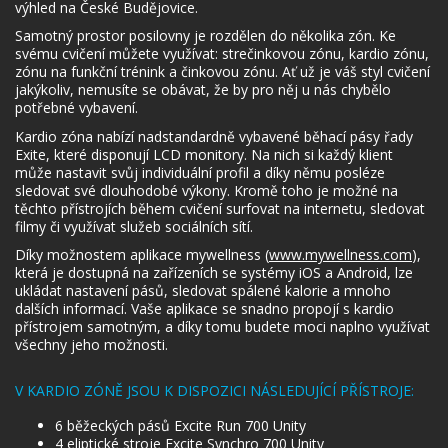
výhled na České Budějovice.
Samotný prostor posilovny je rozdělen do několika zón. Ke
svému cvičení můžete využívat: strečinkovou zónu, kardio zónu,
zónu na funkční trénink a činkovou zónu. Ať už je váš styl cvičení
jakýkoliv, nemusíte se obávat, že by pro něj u nás chybělo
potřebné vybavení.
Kardio zóna nabízí nadstandardně vybavené běhací pásy řady
Exite, které disponují LCD monitory. Na nich si každý klient
může nastavit svůj individuální profil a díky němu posléze
sledovat své dlouhodobé výkony. Kromě toho je možné na
těchto přístrojích během cvičení surfovat na internetu, sledovat
filmy či využívat služeb sociálních sítí.
Díky možnostem aplikace mywellness (
www.mywellness.com
),
která je dostupná na zařízeních se systémy iOS a Android, lze
ukládat nastavení pásů, sledovat spálené kalorie a mnoho
dalších informací. Vaše aplikace se snadno propojí s kardio
přístrojem samotným, a díky tomu budete moci naplno využívat
všechny jeho možnosti.
V KARDIO ZÓNĚ JSOU K DISPOZICI NÁSLEDUJÍCÍ PŘÍSTROJE:
6 běžeckých pásů Excite Run 700 Unity
4 eliptické stroje Excite Synchro 700 Unity