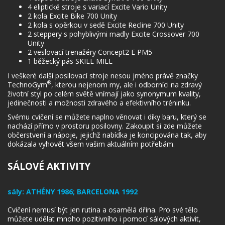
4 eliptické stroje s variací Excite Vario Unity
2 kola Excite Bike 700 Unity
2 kola s opěrkou v sedě Excite Recline 700 Unity
2 steppery s pohyblivými madly Excite Crossover 700
Unity
2 veslovací trenažéry Concept2 E PM5
1 běžecký pás SKILL MILL
I veškeré další posilovací stroje nesou jméno právě značky
®
TechnoGym
, kterou nejenom my, ale i odborníci na zdravý
životní styl po celém světě vnímají jako synonymum kvality,
jedinečnosti a možnosti zdravého a efektivního tréninku.
Svému cvičení se můžete naplno věnovat i díky baru, který se
nachází přímo v prostoru posilovny. Zakoupit si zde můžete
občerstvení a nápoje, jejichž nabídka je koncipována tak, aby
dokázala vyhovět všem vašim aktuálním potřebám.
SÁLOVÉ AKTIVITY
sály:
ATHÉNY 1986; BARCELONA 1992
Cvičení nemusí být jen rutina a osamělá dřina. Pro své tělo
můžete udělat mnoho pozitivního i pomocí sálových aktivit,