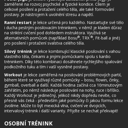
zaměřené na rozvoj psychické a fyzické kondice. Cílem je
celkové posílení a protažení celého těla, ale také formování
postavy. Je nástrojem k uvolnění stresu a napětí.
Ranní restart
je lekce určená pro každého. Nastartujte své tělo
i ducha pestrým posilovacím tréninkem, v němž je kladen důraz
na striktní cvičení pod dohledem instruktora. Využívá se
®
®
alternativních pomůcek (například Bosu
, TRX
, Fit-ball a jiné)
pro posílení i protažení svalstva celého těla.
Silový trénink
je lekce kombinující klasické posilování s vahou
vlastního těla, činkami a jinými pomůckami spolu s kardio
tréninkem. Díky této kombinaci dosáhnete rychlejšího spalování
podkožního tuku a tím i vaší vysněné postavy.
Workout
je lekce zaměřená na posilování problémových partií,
během které se využívají různé pomůcky – bosu, flowin, činky,
gymball, overball a další. Každá hodina začíná cca 10minutovým
zahřátím, po němž následuje posilování na nohy, ruce i bříško.
Každý Workout je jedinečný, jelikož nikdy dopředu nevíte, co
přesně vás čeká - především jaké pomůcky či jakou formu lekce
zvolíme. Může to být mexická vlna, cvičení ve dvojicích,
intervalový trénink i další varianty. Přijďte se nechat překvapit!
OSOBNÍ TRÉNINK