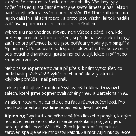
které naše centrum zařadilo do své nabídky. Všechny typy
cvičení následují současné trendy ve světě fitness a naši lektoři
patří k nejlepším ve svém oboru. V KVALITA fitness dbáme i na
jejich další kvalifikační rozvoj, a proto jsou všichni lektoři nadále
vzděláváni pomocí externích i interních školení.
Vybrat si u nás vhodnou aktivitu není vůbec složité. Ten, kdo
preferuje pomalejší formu cvičení, si přijde na své v lekcích jógy,
®
zatímco pro příznivce kardia jsou pořádány hodiny Jumpingu
a
™
Alpinningu
. Pokud byste rádi spojili sálovou hodinu se cvičením
®
posilovacího charakteru, jistě si nenechte ujít lekce TRX
nebo
kruhové tréninky.
Nebojte se experimentovat a přijďte si k nám vyzkoušet, co
bude bavit právě vás! S výběrem vhodné aktivity vám rád
kdykoliv pomůže i náš personál.
Lekce probíhají ve 2 moderně vybavených, klimatizovaných
sálech, které jsme pojmenovali Athény 1986 a Barcelona 1992.
V našem rozvrhu naleznete celou řadu různorodých lekcí. Pro
vaši lepší orientaci uvádíme popis jednotlivých aktivit:
™
Alpinning
vychází z nejpřirozenějšího lidského pohybu, kterým
je chůze. Jedná se o unikátní kardiovaskulární program, jenž
posiluje dolní i horní část těla. Zlepšuje aerobní kapacitu a
zároveň spaluje velké množství kalorií. Za motivující hudby lekce