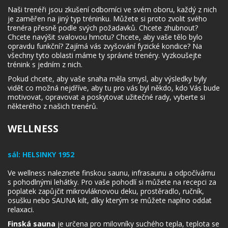
Naši trenéři jsou zkušení odborníci ve svém oboru, každý z nich
je zaměřen na jiný typ tréninku. Můžete si proto zvolit svého
trenéra přesně podle svých požadavků. Chcete zhubnout?
Chcete navýšit svalovou hmotu? Chcete, aby vaše tělo bylo
opravdu funkční? Zajímá vás zvyšování fyzické kondice? Na
všechny tyto oblasti máme ty správné trenéry. Vyzkoušejte
trénink s jedním z nich.
Pokud chcete, aby vaše snaha měla smysl, aby výsledky byly
vidět co možná nejdříve, aby tu pro vás byl někdo, kdo Vás bude
motivovat, opravovat a poskytovat užitečné rady, vyberte si
některého z našich trenérů.
WELLNESS
sál:
HELSINKY 1952
Ve wellness naleznete finskou saunu, infrasaunu a odpočívárnu
s pohodlnými lehátky. Pro vaše pohodlí si můžete na recepci za
poplatek zapůjčit mikrovláknovou deku, prostěradlo, ručník,
osušku nebo SAUNA kilt, díky kterým se můžete naplno oddat
relaxaci.
Finská sauna
je určena pro milovníky suchého tepla, teplota se