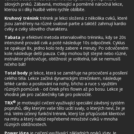
silových prvků. Zábavná, motivující a poměrně náročná lekce,
kterou si i díky hudbě velmi rychle oblíbíte.
Kruhový trénink
trénink je lekci složená z několika cviků, které
jsou zaměřeny na různé svalové partie a taktéž zahrnují kardio
cviky a cviky silového charakteru.
Tabata
je efektivní metoda intervalového tréninku, kdy se 20s
intenzivně provádí cvik a poté následuje 10s odpočinek. Cyklus
se opakuje 8x, jedno kolo tedy zabere 4 minuty. Po odcvičeném
kole následuje delší pauza. Cviky mohou být stejné nebo různé,
instruktor předcvičuje, obtížnost je volitelná, tak se nemusíš
ničeho bát!
Total body
je lekce, která se zaměřuje na procvičení a posílení
celého těla. Lekce začíná dynamickým strečinkem, následuje
lehké cardio a posilování na nohy, břicho a ruce s využitím
různých pomůcek - od činek přes flowin až po bosu. Lekce je
vhodná jak pro začátečníky tak pro pokročilé.
®
TRX
je motivující cvičení využívající speciální závěsný systém
popruhů, díky kterým vaše tělo ucítí svaly, o kterých neví, že je
má. Velmi účinný funkční trénink, který lze přizpůsobit klientovi
na míru a který nabízí nepřeberné množství cviků v mnoha
různých obtížnostech.
Power jóga
je cvičení využívající základních prvků jógy. Je