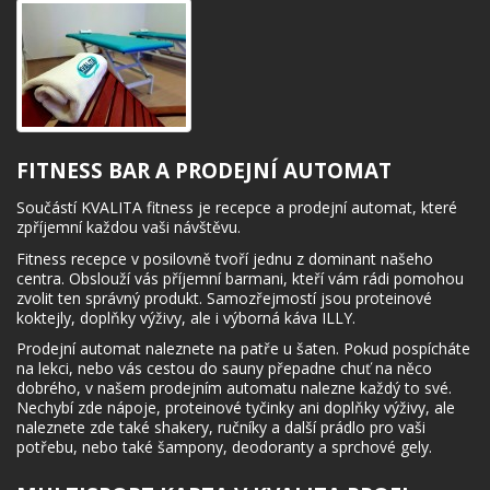
FITNESS BAR A PRODEJNÍ AUTOMAT
Součástí KVALITA fitness je recepce a prodejní automat, které
zpříjemní každou vaši návštěvu.
Fitness recepce v posilovně tvoří jednu z dominant našeho
centra. Obslouží vás příjemní barmani, kteří vám rádi pomohou
zvolit ten správný produkt. Samozřejmostí jsou proteinové
koktejly, doplňky výživy, ale i výborná káva ILLY.
Prodejní automat naleznete na patře u šaten. Pokud pospícháte
na lekci, nebo vás cestou do sauny přepadne chuť na něco
dobrého, v našem prodejním automatu nalezne každý to své.
Nechybí zde nápoje, proteinové tyčinky ani doplňky výživy, ale
naleznete zde také shakery, ručníky a další prádlo pro vaši
potřebu, nebo také šampony, deodoranty a sprchové gely.