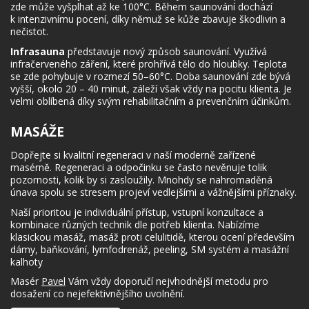
zde může vyšplhat až ke 100°C. Během saunování dochází
k intenzivnímu pocení, díky němuž se kůže zbavuje škodlivin a
nečistot.
Infrasauna
představuje nový způsob saunování. Využívá
infračerveného záření, které prohřívá tělo do hloubky. Teplota
se zde pohybuje v rozmezí 50–60°C. Doba saunování zde bývá
vyšší, okolo 20 – 40 minut, záleží však vždy na pocitu klienta. Je
velmi oblíbená díky svým rehabilitačním a prevenčním účinkům.
MASÁŽE
Dopřejte si kvalitní regeneraci v naší moderně zařízené
masérně. Regeneraci a odpočinku se často nevěnuje tolik
pozornosti, kolik by si zasloužily. Mnohdy se nahromaděná
únava spolu se stresem projeví vedlejšími a vážnějšími příznaky.
Naší prioritou je individuální přístup, vstupní konzultace a
kombinace různých technik dle potřeb klienta. Nabízíme
klasickou masáž, masáž proti celulitidě, kterou ocení především
dámy, baňkování, lymfodrenáž, peeling, SM systém a masážní
kalhoty
Masér
Pavel
Vám vždy doporučí nejvhodnější metodu pro
dosažení co nejefektivnějšího uvolnění.