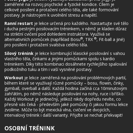
zaměřené na rozvoj psychické a fyzické kondice. Cílem je
celkové posílení a protažení celého těla, ale také formování
postavy. Je nástrojem k uvolnění stresu a napětí.
Ranní restart
je lekce určená pro každého. Nastartujte své tělo
i ducha pestrým posilovacím tréninkem, v němž je kladen důraz
na striktní cvičení pod dohledem instruktora. Využívá se
®
®
alternativních pomůcek (například Bosu
, TRX
, Fit-ball a jiné)
pro posílení i protažení svalstva celého těla.
Silový trénink
je lekce kombinující klasické posilování s vahou
vlastního těla, činkami a jinými pomůckami spolu s kardio
tréninkem. Díky této kombinaci dosáhnete rychlejšího spalování
podkožního tuku a tím i vaší vysněné postavy.
Workout
je lekce zaměřená na posilování problémových partií,
během které se využívají různé pomůcky – bosu, flowin, činky,
gymball, overball a další. Každá hodina začíná cca 10minutovým
zahřátím, po němž následuje posilování na nohy, ruce i bříško.
Každý Workout je jedinečný, jelikož nikdy dopředu nevíte, co
přesně vás čeká - především jaké pomůcky či jakou formu lekce
zvolíme. Může to být mexická vlna, cvičení ve dvojicích,
intervalový trénink i další varianty. Přijďte se nechat překvapit!
OSOBNÍ TRÉNINK