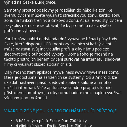
výhled na České Budějovice.
Samotný prostor posilovny je rozdělen do několika zón. Ke
svému cvičení můžete využívat: strečinkovou zónu, kardio zónu,
zónu na funkční trénink a činkovou zónu. Ať už je váš styl cvičení
jakýkoliv, nemusíte se obávat, že by pro něj u nás chybělo
potřebné vybavení.
Kardio zóna nabízí nadstandardně vybavené běhací pásy řady
Exite, které disponují LCD monitory. Na nich si každý klient
může nastavit svůj individuální profil a díky němu posléze
sledovat své dlouhodobé výkony. Kromě toho je možné na
těchto přístrojích během cvičení surfovat na internetu, sledovat
filmy či využívat služeb sociálních sítí.
Díky možnostem aplikace mywellness (
www.mywellness.com
),
která je dostupná na zařízeních se systémy iOS a Android, lze
ukládat nastavení pásů, sledovat spálené kalorie a mnoho
dalších informací. Vaše aplikace se snadno propojí s kardio
přístrojem samotným, a díky tomu budete moci naplno využívat
všechny jeho možnosti.
V KARDIO ZÓNĚ JSOU K DISPOZICI NÁSLEDUJÍCÍ PŘÍSTROJE:
6 běžeckých pásů Excite Run 700 Unity
4 eliptické stroje Excite Synchro 700 Unity