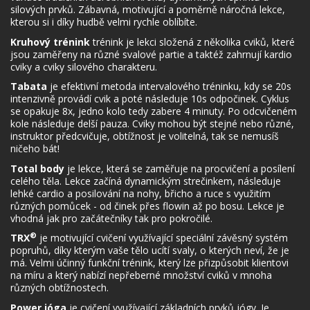
silových prvků. Zábavná, motivující a poměrně náročná lekce,
kterou si i díky hudbě velmi rychle oblíbíte.
Kruhový trénink
trénink je lekci složená z několika cviků, které
jsou zaměřeny na různé svalové partie a taktéž zahrnují kardio
cviky a cviky silového charakteru.
Tabata
je efektivní metoda intervalového tréninku, kdy se 20s
intenzivně provádí cvik a poté následuje 10s odpočinek. Cyklus
se opakuje 8x, jedno kolo tedy zabere 4 minuty. Po odcvičeném
kole následuje delší pauza. Cviky mohou být stejné nebo různé,
instruktor předcvičuje, obtížnost je volitelná, tak se nemusíš
ničeho bát!
Total body
je lekce, která se zaměřuje na procvičení a posílení
celého těla. Lekce začíná dynamickým strečinkem, následuje
lehké cardio a posilování na nohy, břicho a ruce s využitím
různých pomůcek - od činek přes flowin až po bosu. Lekce je
vhodná jak pro začátečníky tak pro pokročilé.
®
TRX
je motivující cvičení využívající speciální závěsný systém
popruhů, díky kterým vaše tělo ucítí svaly, o kterých neví, že je
má. Velmi účinný funkční trénink, který lze přizpůsobit klientovi
na míru a který nabízí nepřeberné množství cviků v mnoha
různých obtížnostech.
Power jóga
je cvičení využívající základních prvků jógy. Je