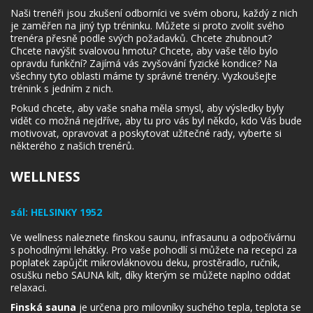
Naši trenéři jsou zkušení odborníci ve svém oboru, každý z nich
je zaměřen na jiný typ tréninku. Můžete si proto zvolit svého
trenéra přesně podle svých požadavků. Chcete zhubnout?
Chcete navýšit svalovou hmotu? Chcete, aby vaše tělo bylo
opravdu funkční? Zajímá vás zvyšování fyzické kondice? Na
všechny tyto oblasti máme ty správné trenéry. Vyzkoušejte
trénink s jedním z nich.
Pokud chcete, aby vaše snaha měla smysl, aby výsledky byly
vidět co možná nejdříve, aby tu pro vás byl někdo, kdo Vás bude
motivovat, opravovat a poskytovat užitečné rady, vyberte si
některého z našich trenérů.
WELLNESS
sál:
HELSINKY 1952
Ve wellness naleznete finskou saunu, infrasaunu a odpočívárnu
s pohodlnými lehátky. Pro vaše pohodlí si můžete na recepci za
poplatek zapůjčit mikrovláknovou deku, prostěradlo, ručník,
osušku nebo SAUNA kilt, díky kterým se můžete naplno oddat
relaxaci.
Finská sauna
je určena pro milovníky suchého tepla, teplota se