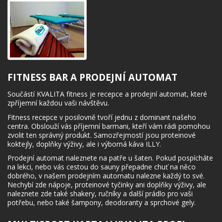
FITNESS BAR A PRODEJNÍ AUTOMAT
Součástí KVALITA fitness je recepce a prodejní automat, které
zpříjemní každou vaši návštěvu.
Fitness recepce v posilovně tvoří jednu z dominant našeho
centra. Obslouží vás příjemní barmani, kteří vám rádi pomohou
zvolit ten správný produkt. Samozřejmostí jsou proteinové
koktejly, doplňky výživy, ale i výborná káva ILLY.
Prodejní automat naleznete na patře u šaten. Pokud pospícháte
na lekci, nebo vás cestou do sauny přepadne chuť na něco
dobrého, v našem prodejním automatu nalezne každý to své.
Nechybí zde nápoje, proteinové tyčinky ani doplňky výživy, ale
naleznete zde také shakery, ručníky a další prádlo pro vaši
potřebu, nebo také šampony, deodoranty a sprchové gely.