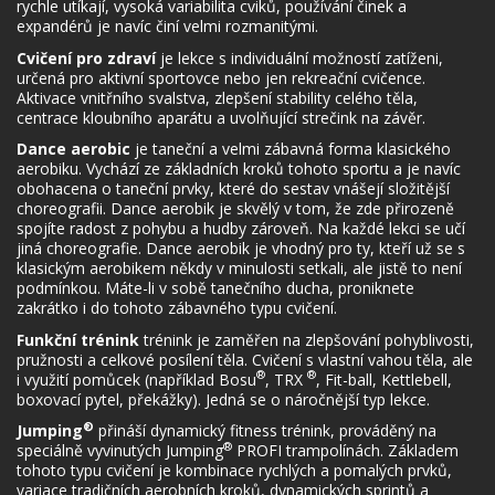
rychle utíkají, vysoká variabilita cviků, používání činek a
expandérů je navíc činí velmi rozmanitými.
Cvičení pro zdraví
je lekce s individuální možností zatíženi,
určená pro aktivní sportovce nebo jen rekreační cvičence.
Aktivace vnitřního svalstva, zlepšení stability celého těla,
centrace kloubního aparátu a uvolňující strečink na závěr.
Dance aerobic
je taneční a velmi zábavná forma klasického
aerobiku. Vychází ze základních kroků tohoto sportu a je navíc
obohacena o taneční prvky, které do sestav vnášejí složitější
choreografii. Dance aerobik je skvělý v tom, že zde přirozeně
spojíte radost z pohybu a hudby zároveň. Na každé lekci se učí
jiná choreografie. Dance aerobik je vhodný pro ty, kteří už se s
klasickým aerobikem někdy v minulosti setkali, ale jistě to není
podmínkou. Máte-li v sobě tanečního ducha, proniknete
zakrátko i do tohoto zábavného typu cvičení.
Funkční trénink
trénink je zaměřen na zlepšování pohyblivosti,
pružnosti a celkové posílení těla. Cvičení s vlastní vahou těla, ale
®
®
i využití pomůcek (například Bosu
, TRX
, Fit-ball, Kettlebell,
boxovací pytel, překážky). Jedná se o náročnější typ lekce.
®
Jumping
přináší dynamický fitness trénink, prováděný na
®
speciálně vyvinutých Jumping
PROFI trampolínách. Základem
tohoto typu cvičení je kombinace rychlých a pomalých prvků,
variace tradičních aerobních kroků, dynamických sprintů a