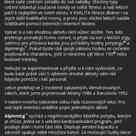
které naše centrum zařadilo do své nabídky. Všechny typy
cvičení následují současné trendy ve světě fitness a naši lektoři
patří k nejlepším ve svém oboru. V KVALITA fitness dbáme i na
jejich další kvalifikační rozvoj, a proto jsou všichni lektoři nadále
vzděláváni pomocí externích i interních školení.
Vybrat si u nás vhodnou aktivitu není vůbec složité. Ten, kdo
preferuje pomalejší formu cvičení, si přijde na své v lekcích jógy,
®
zatímco pro příznivce kardia jsou pořádány hodiny Jumpingu
a
™
Alpinningu
. Pokud byste rádi spojili sálovou hodinu se cvičením
®
posilovacího charakteru, jistě si nenechte ujít lekce TRX
nebo
kruhové tréninky.
Nebojte se experimentovat a přijďte si k nám vyzkoušet, co
bude bavit právě vás! S výběrem vhodné aktivity vám rád
kdykoliv pomůže i náš personál.
Lekce probíhají ve 2 moderně vybavených, klimatizovaných
sálech, které jsme pojmenovali Athény 1986 a Barcelona 1992.
V našem rozvrhu naleznete celou řadu různorodých lekcí. Pro
vaši lepší orientaci uvádíme popis jednotlivých aktivit:
™
Alpinning
vychází z nejpřirozenějšího lidského pohybu, kterým
je chůze. Jedná se o unikátní kardiovaskulární program, jenž
posiluje dolní i horní část těla. Zlepšuje aerobní kapacitu a
zároveň spaluje velké množství kalorií. Za motivující hudby lekce