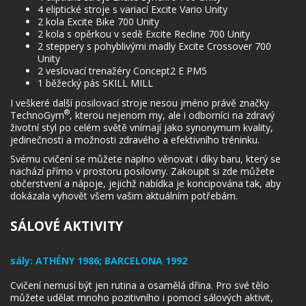
4 eliptické stroje s variací Excite Vario Unity
2 kola Excite Bike 700 Unity
2 kola s opěrkou v sedě Excite Recline 700 Unity
2 steppery s pohyblivými madly Excite Crossover 700
Unity
2 veslovací trenažéry Concept2 E PM5
1 běžecký pás SKILL MILL
I veškeré další posilovací stroje nesou jméno právě značky
®
TechnoGym
, kterou nejenom my, ale i odborníci na zdravý
životní styl po celém světě vnímají jako synonymum kvality,
jedinečnosti a možnosti zdravého a efektivního tréninku.
Svému cvičení se můžete naplno věnovat i díky baru, který se
nachází přímo v prostoru posilovny. Zakoupit si zde můžete
občerstvení a nápoje, jejichž nabídka je koncipována tak, aby
dokázala vyhovět všem vašim aktuálním potřebám.
SÁLOVÉ AKTIVITY
sály:
ATHÉNY 1986; BARCELONA 1992
Cvičení nemusí být jen rutina a osamělá dřina. Pro své tělo
můžete udělat mnoho pozitivního i pomocí sálových aktivit,