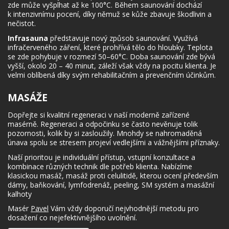
zde může vyšplhat až ke 100°C. Během saunování dochází
k intenzivnímu pocení, díky němuž se kůže zbavuje škodlivin a
nečistot.
Infrasauna
představuje nový způsob saunování. Využívá
infračerveného záření, které prohřívá tělo do hloubky. Teplota
se zde pohybuje v rozmezí 50–60°C. Doba saunování zde bývá
vyšší, okolo 20 – 40 minut, záleží však vždy na pocitu klienta. Je
velmi oblíbená díky svým rehabilitačním a prevenčním účinkům.
MASÁŽE
Dopřejte si kvalitní regeneraci v naší moderně zařízené
masérně. Regeneraci a odpočinku se často nevěnuje tolik
pozornosti, kolik by si zasloužily. Mnohdy se nahromaděná
únava spolu se stresem projeví vedlejšími a vážnějšími příznaky.
Naší prioritou je individuální přístup, vstupní konzultace a
kombinace různých technik dle potřeb klienta. Nabízíme
klasickou masáž, masáž proti celulitidě, kterou ocení především
dámy, baňkování, lymfodrenáž, peeling, SM systém a masážní
kalhoty
Masér
Pavel
Vám vždy doporučí nejvhodnější metodu pro
dosažení co nejefektivnějšího uvolnění.