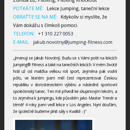
Zumba B2, Piloxing, Piloxing Knockout
POTKÁTE MĚ:
Lekce Jumping, taneční lekce
OBRAŤTE SE NA MĚ:
Kdykoliv si myslíte, že
Vám dokážu s čímkoli pomoci.
TELEFON:
+1 310 227 0053
E-MAIL:
jakub.novotny@jumping-fitness.com
„Jmenuji se Jakub Novotný. Budu se s Vámi potit na lekcích
Jumping® Fitness a také na tanečních lekcích. V mém životě
hrál už od malička velkou roli sport, zejména pak vodní
pólo, ve kterém jsem měl čest reprezentovat Českou
republiku v dorosteneckém výběru a následně sportovní
společenský tanec. Ten mě přivedl ke skupinovým lekcím, a
to zejména k Jumpingu, kde působím jako Master Trenér a
téměř 4 roky jsem vedl lekce v Los Angeles. Nyní doufám,
že společně budeme plnit sály v Kvalitě :-)“