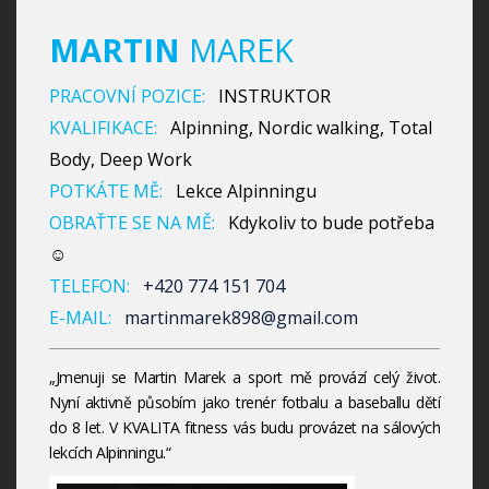
MARTIN
MAREK
PRACOVNÍ POZICE:
INSTRUKTOR
KVALIFIKACE:
Alpinning, Nordic walking, Total
Body, Deep Work
POTKÁTE MĚ:
Lekce Alpinningu
OBRAŤTE SE NA MĚ:
Kdykoliv to bude potřeba
☺
TELEFON:
+420 774 151 704
E-MAIL:
martinmarek898@gmail.com
„Jmenuji se Martin Marek a sport mě provází celý život.
Nyní aktivně působím jako trenér fotbalu a baseballu dětí
do 8 let. V KVALITA fitness vás budu provázet na sálových
lekcích Alpinningu.“