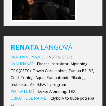
RENATA
LANGOVÁ
PRACOVNÍ POZICE:
INSTRUKTOR
KVALIFIKACE:
Fitness instruktor, Alpinning,
TRX (GSTC), Flowin Core diplom, Zumba B1, B2,
Gold, Toning, Aqua, Zumbatomic, Piloxing,
Instruktor AE, H.E.A.T. program
POTKÁTE MĚ:
Lekce Alpinning, TRX
OBRAŤTE SE NA MĚ:
Kdykoliv to bude potřeba
☺