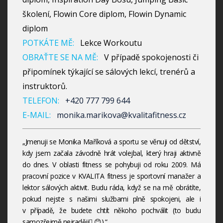
školení, Flowin Core diplom, Flowin Dynamic
diplom
POTKÁTE MĚ:
Lekce Workoutu
OBRAŤTE SE NA MĚ:
V případě spokojenosti či
připomínek týkající se sálových lekcí, trenérů a
instruktorů.
TELEFON:
+420 777 799 644
E-MAIL:
monika.marikova@kvalitafitness.cz
„Jmenuji se Monika Maříková a sportu se věnuji od dětství,
kdy jsem začala závodně hrát volejbal, který hraji aktivně
do dnes. V oblasti fitness se pohybuji od roku 2009. Má
pracovní pozice v KVALITA fitness je sportovní manažer a
lektor sálových aktivit. Budu ráda, když se na mě obrátíte,
pokud nejste s našimi službami plně spokojeni, ale i
v případě, že budete chtít někoho pochválit (to budu
samozřejmě nejraději 😊).“