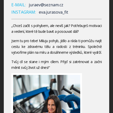
E-MAIL:
juraev@seznam.cz
INSTAGRAM:
eva.jurasova_fit
„Chceš začít s pohybem, ale nevíš jak? Potřebuješ motivaci
a vedení, které tě bude bavit a posouvat dál?
Jsem tu pro tebe! Miluju pohyb, jídlo a ráda ti pomůžu najít
cestu ke zdravému tělu a radosti z tréninku. Společně
vytvoříme plán na míru a dosáhneme výsledků, které vydrží.
Tvůj cíl se stane i mým cílem. Přijď si zatrénovat a začni
měnit svůj život už dnes!“