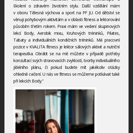
školení o zdravém životním stylu. Další vzdělání mám
v oboru Tělesná výchova a sport na PF JU. Od dětství se
věnuji pohybovým aktivitám a v oblasti fitness a lektorování
působím třetím rokem. Praxi mám ve vedení skupinových
lekcí Body, Aerobik mixu, Kruhových tréninků, Pilates,
Tabaty a individuálních kondičních tréninků. Má pracovní
pozice v KVALITA fitness je lektor sálových aktivit a nutriční
terapeutka. Obrátit se na mě můžete v případě potřeby
konzultací svých stravovacích zvyklostí, tvorby individuálního
jídelního plánu, či pokud budete mít jakékoliv otázky
ohledně cvičení. U nás ve fitness se můžeme potkávat také
při lekcích Body.“