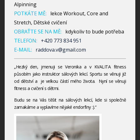
Alpinning
POTKÁTE MĚ:
lekce Workout, Core and
Stretch, Dětské cvičení
OBRAŤTE SE NA MĚ:
kdykoliv to bude potřeba
TELEFON:
+420 773 834 951
E-MAIL:
raddova.v@gmail.com
„Hezký den, jmenuji se Veronika a v KVALITA fitness
působím jako instruktor sálových lekcí. Sportu se věnuji již
od dětství a je velkou částí mého života. Nyní se věnuji
fitness a cvičení s dětmi.
Budu se na Vás těšit na sálových lekcí, kde si společně
zamakáme a vyplavíme nějaké endorfiny :).“