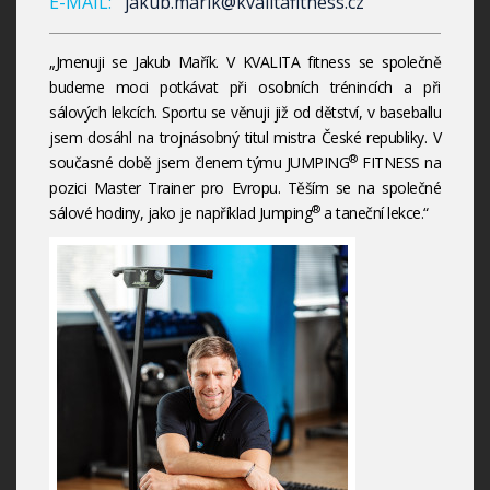
E-MAIL:
jakub.marik@kvalitafitness.cz
„Jmenuji se Jakub Mařík. V KVALITA fitness se společně
budeme moci potkávat při osobních trénincích a při
sálových lekcích. Sportu se věnuji již od dětství, v baseballu
jsem dosáhl na trojnásobný titul mistra České republiky. V
®
současné době jsem členem týmu JUMPING
FITNESS na
pozici Master Trainer pro Evropu. Těším se na společné
®
sálové hodiny, jako je například Jumping
a taneční lekce.“