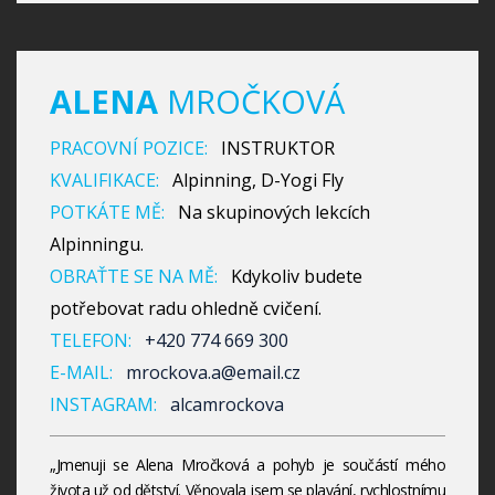
ALENA
MROČKOVÁ
PRACOVNÍ POZICE:
INSTRUKTOR
KVALIFIKACE:
Alpinning, D-Yogi Fly
POTKÁTE MĚ:
Na skupinových lekcích
Alpinningu.
OBRAŤTE SE NA MĚ:
Kdykoliv budete
potřebovat radu ohledně cvičení.
TELEFON:
+420 774 669 300
E-MAIL:
mrockova.a@email.cz
INSTAGRAM:
alcamrockova
„Jmenuji se Alena Mročková a pohyb je součástí mého
života už od dětství. Věnovala jsem se plavání, rychlostnímu