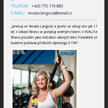
TELEFON:
+420 775 719 880
E-MAIL:
renata.langova@email.cz
„Jmenuji se Renata Langová a sportu se věnuji více jak 17
let. V oblasti fitness se pohybuji sedmým rokem. V KVALITA
fitness působím jako instruktor sálových lekcí. Pravidelně se
budeme potkávat při lekcích Alpinningu či TRX.“