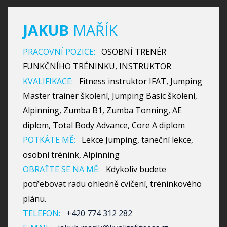
JAKUB
MAŘÍK
PRACOVNÍ POZICE:
OSOBNÍ TRENÉR
FUNKČNÍHO TRÉNINKU, INSTRUKTOR
KVALIFIKACE:
Fitness instruktor IFAT, Jumping
Master trainer školení, Jumping Basic školení,
Alpinning, Zumba B1, Zumba Tonning, AE
diplom, Total Body Advance, Core A diplom
POTKÁTE MĚ:
Lekce Jumping, taneční lekce,
osobní trénink, Alpinning
OBRAŤTE SE NA MĚ:
Kdykoliv budete
potřebovat radu ohledně cvičení, tréninkového
plánu.
TELEFON:
+420 774 312 282