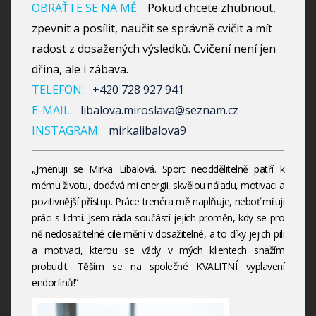
OBRAŤTE SE NA MĚ:
Pokud chcete zhubnout,
zpevnit a posílit, naučit se správně cvičit a mít
radost z dosažených výsledků. Cvičení není jen
dřina, ale i zábava.
TELEFON:
+420 728 927 941
E-MAIL:
libalova.miroslava@seznam.cz
INSTAGRAM:
mirkalibalova9
„Jmenuji se Mirka Líbalová. Sport neoddělitelně patří k
mému životu, dodává mi energii, skvělou náladu, motivaci a
pozitivnější přístup. Práce trenéra mě naplňuje, neboť miluji
práci s lidmi. Jsem ráda součástí jejich proměn, kdy se pro
ně nedosažitelné cíle mění v dosažitelné, a to díky jejich píli
a motivaci, kterou se vždy v mých klientech snažím
probudit. Těším se na společné KVALITNÍ vyplavení
endorfinů!“