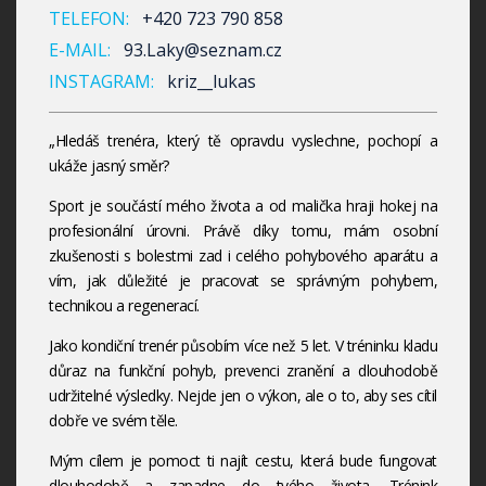
TELEFON:
+420 723 790 858
E-MAIL:
93.Laky@seznam.cz
INSTAGRAM:
kriz__lukas
„Hledáš trenéra, který tě opravdu vyslechne, pochopí a
ukáže jasný směr?
Sport je součástí mého života a od malička hraji hokej na
profesionální úrovni. Právě díky tomu, mám osobní
zkušenosti s bolestmi zad i celého pohybového aparátu a
vím, jak důležité je pracovat se správným pohybem,
technikou a regenerací.
Jako kondiční trenér působím více než 5 let. V tréninku kladu
důraz na funkční pohyb, prevenci zranění a dlouhodobě
udržitelné výsledky. Nejde jen o výkon, ale o to, aby ses cítil
dobře ve svém těle.
Mým cílem je pomoct ti najít cestu, která bude fungovat
dlouhodobě a zapadne do tvého života. Trénink