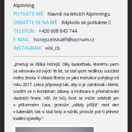
Alpinning
POTKÁTE MĚ:
hlavně na lekcích Alpinningu
OBRAŤTE SE NA MĚ:
Kdykoliv se potkáme 
TELEFON:
+420 608 843 744
E-MAIL:
horejsi.eliska89@seznam.cz
INSTAGRAM:
eliii_cb
„Jmenuji se Eliška Hořejší. Díky basketbalu, kterému jsem
se věnovala od svých 9ti let, se stal sport nedílnou součástí
mého života. V oblasti fitness se jako instruktor pohybuji od
roku 2017. Lekce připravuji tak, aby si je zamilovali i klienti,
snažím se o kombinaci zábavy a motivace k překračování
vlastních hranic. Věř, že tvůj život se může odehrát jen
v přítomném čase, protože „někdy příště“ není den
v kalendáři, tak si sbal boty a ručník, protože pot ti přinese
kvalitní výsledky.“