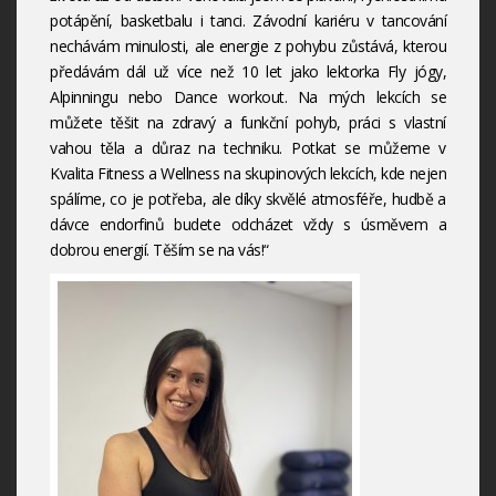
potápění, basketbalu i tanci. Závodní kariéru v tancování
nechávám minulosti, ale energie z pohybu zůstává, kterou
předávám dál už více než 10 let jako lektorka Fly jógy,
Alpinningu nebo Dance workout. Na mých lekcích se
můžete těšit na zdravý a funkční pohyb, práci s vlastní
vahou těla a důraz na techniku. Potkat se můžeme v
Kvalita Fitness a Wellness na skupinových lekcích, kde nejen
spálíme, co je potřeba, ale díky skvělé atmosféře, hudbě a
dávce endorfinů budete odcházet vždy s úsměvem a
dobrou energií. Těším se na vás!“