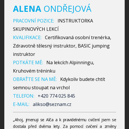
ALENA
ONDŘEJOVÁ
PRACOVNÍ POZICE:
INSTRUKTORKA
SKUPINOVÝCH LEKCÍ
KVALIFIKACE:
Certifikovaná osobní trenérka,
Zdravotně tělesný instruktor, BASIC jumping
instruktor
POTKÁTE MĚ:
Na lekcích Alpinningu,
Kruhovém tréninku
OBRAŤTE SE NA MĚ:
Kdykoliv budete chtít
semnou stoupat na vrchol
TELEFON:
+420 774 025 845
E-MAIL:
alikso@seznam.cz
„Ahoj, jmenuji se Alča a k pravidelnému cvičení jsem se
dostala před dvěma lety. Za pomocí cvičení a změny