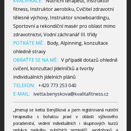
KVALIFIKACE:
Nutriční terapeut, Instruktor
fitness, Instruktor aerobiku, Cvičitel zdravotní
tělesné výchovy, Instruktor snowboardingu,
Sportovní a rekondiční masér pro oblast mimo
zdravotnictví, Vodní záchranář III. třídy
POTKÁTE MĚ:
Body, Alpinning, konzultace
ohledně stravy
OBRAŤTE SE NA MĚ:
V případě dotazů ohledně
cvičení, konzultací jídelníčků a tvorby
individuálních jídelních plánů
TELEFON:
+420 773 253 040
E-MAIL:
ivetta.benyskova@kvalitafitness.cz
„Jmenuji se Ivetta Benýšková a jsem registrovaná nutriční
terapeutka s bohatou praxí v oblasti výživového
poradenství, vedení individuálních i skupinových kurzů
redukce nadváhy, nutričních seminářů, workshopů a