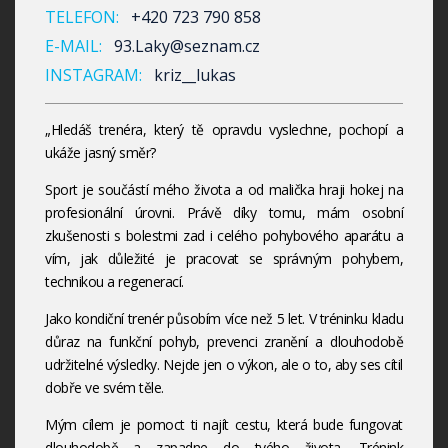
TELEFON:
+420 723 790 858
E-MAIL:
93.Laky@seznam.cz
INSTAGRAM:
kriz__lukas
„Hledáš trenéra, který tě opravdu vyslechne, pochopí a
ukáže jasný směr?
Sport je součástí mého života a od malička hraji hokej na
profesionální úrovni. Právě díky tomu, mám osobní
zkušenosti s bolestmi zad i celého pohybového aparátu a
vím, jak důležité je pracovat se správným pohybem,
technikou a regenerací.
Jako kondiční trenér působím více než 5 let. V tréninku kladu
důraz na funkční pohyb, prevenci zranění a dlouhodobě
udržitelné výsledky. Nejde jen o výkon, ale o to, aby ses cítil
dobře ve svém těle.
Mým cílem je pomoct ti najít cestu, která bude fungovat
dlouhodobě a zapadne do tvého života. Trénink