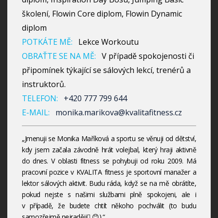
školení, Flowin Core diplom, Flowin Dynamic
diplom
POTKÁTE MĚ:
Lekce Workoutu
OBRAŤTE SE NA MĚ:
V případě spokojenosti či
připomínek týkající se sálových lekcí, trenérů a
instruktorů.
TELEFON:
+420 777 799 644
E-MAIL:
monika.marikova@kvalitafitness.cz
„Jmenuji se Monika Maříková a sportu se věnuji od dětství,
kdy jsem začala závodně hrát volejbal, který hraji aktivně
do dnes. V oblasti fitness se pohybuji od roku 2009. Má
pracovní pozice v KVALITA fitness je sportovní manažer a
lektor sálových aktivit. Budu ráda, když se na mě obrátíte,
pokud nejste s našimi službami plně spokojeni, ale i
v případě, že budete chtít někoho pochválit (to budu
samozřejmě nejraději 😊).“