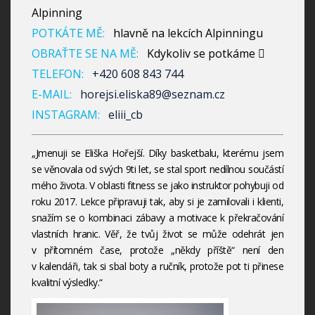
Alpinning
POTKÁTE MĚ:
hlavně na lekcích Alpinningu
OBRAŤTE SE NA MĚ:
Kdykoliv se potkáme 
TELEFON:
+420 608 843 744
E-MAIL:
horejsi.eliska89@seznam.cz
INSTAGRAM:
eliii_cb
„Jmenuji se Eliška Hořejší. Díky basketbalu, kterému jsem
se věnovala od svých 9ti let, se stal sport nedílnou součástí
mého života. V oblasti fitness se jako instruktor pohybuji od
roku 2017. Lekce připravuji tak, aby si je zamilovali i klienti,
snažím se o kombinaci zábavy a motivace k překračování
vlastních hranic. Věř, že tvůj život se může odehrát jen
v přítomném čase, protože „někdy příště“ není den
v kalendáři, tak si sbal boty a ručník, protože pot ti přinese
kvalitní výsledky.“