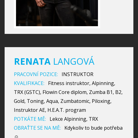
RENATA
LANGOVÁ
PRACOVNÍ POZICE:
INSTRUKTOR
KVALIFIKACE:
Fitness instruktor, Alpinning,
TRX (GSTC), Flowin Core diplom, Zumba B1, B2,
Gold, Toning, Aqua, Zumbatomic, Piloxing,
Instruktor AE, H.E.A.T. program
POTKÁTE MĚ:
Lekce Alpinning, TRX
OBRAŤTE SE NA MĚ:
Kdykoliv to bude potřeba
☺