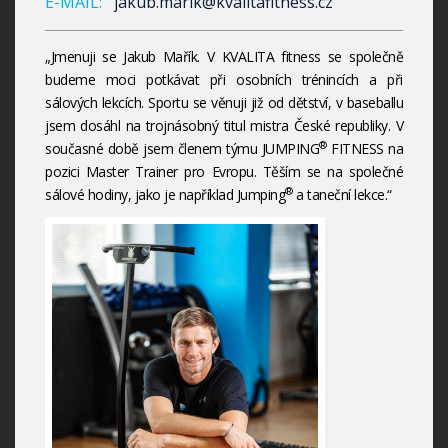
E-MAIL:
jakub.marik@kvalitafitness.cz
„Jmenuji se Jakub Mařík. V KVALITA fitness se společně
budeme moci potkávat při osobních trénincích a při
sálových lekcích. Sportu se věnuji již od dětství, v baseballu
jsem dosáhl na trojnásobný titul mistra České republiky. V
®
současné době jsem členem týmu JUMPING
FITNESS na
pozici Master Trainer pro Evropu. Těším se na společné
®
sálové hodiny, jako je například Jumping
a taneční lekce.“