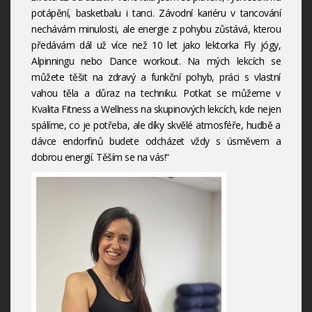
potápění, basketbalu i tanci. Závodní kariéru v tancování
nechávám minulosti, ale energie z pohybu zůstává, kterou
předávám dál už více než 10 let jako lektorka Fly jógy,
Alpinningu nebo Dance workout. Na mých lekcích se
můžete těšit na zdravý a funkční pohyb, práci s vlastní
vahou těla a důraz na techniku. Potkat se můžeme v
Kvalita Fitness a Wellness na skupinových lekcích, kde nejen
spálíme, co je potřeba, ale díky skvělé atmosféře, hudbě a
dávce endorfinů budete odcházet vždy s úsměvem a
dobrou energií. Těším se na vás!“