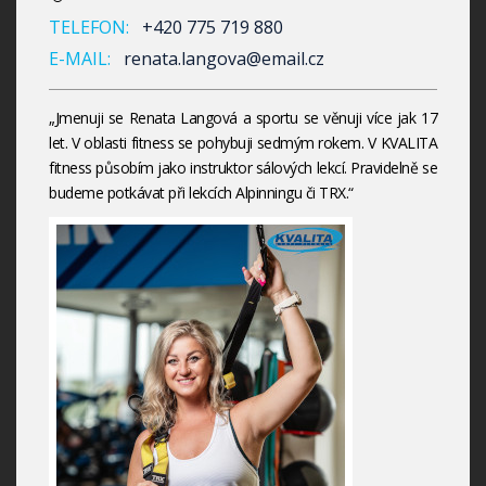
TELEFON:
+420 775 719 880
E-MAIL:
renata.langova@email.cz
„Jmenuji se Renata Langová a sportu se věnuji více jak 17
let. V oblasti fitness se pohybuji sedmým rokem. V KVALITA
fitness působím jako instruktor sálových lekcí. Pravidelně se
budeme potkávat při lekcích Alpinningu či TRX.“