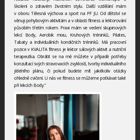
školení o zdravém životním stylu. Další vzdělání mám
v oboru Tělesná výchova a sport na PF JU. Od dětství se
věnuji pohybovým aktivitám a v oblasti fitness a lektorování
působím třetím rokem. Praxi mám ve vedení skupinových
lekcí Body, Aerobik mixu, Kruhových tréninků, Pilates,
Tabaty a individuálních kondičních tréninků. Má pracovní
pozice v KVALITA fitness je lektor sálových aktivit a nutriční
terapeutka. Obrátit se na mě můžete v případě potřeby
konzultací svých stravovacích zvyklostí, tvorby individuálního
jídelního plánu, či pokud budete mít jakékoliv otázky
ohledně cvičení. U nás ve fitness se můžeme potkávat také
při lekcích Body.“