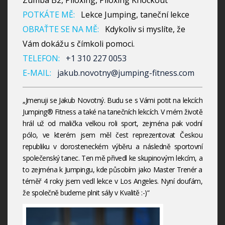
Zumba B2, Piloxing, Piloxing Knockout
POTKÁTE MĚ:
Lekce Jumping, taneční lekce
OBRAŤTE SE NA MĚ:
Kdykoliv si myslíte, že
Vám dokážu s čímkoli pomoci.
TELEFON:
+1 310 227 0053
E-MAIL:
jakub.novotny@jumping-fitness.com
„Jmenuji se Jakub Novotný. Budu se s Vámi potit na lekcích
Jumping® Fitness a také na tanečních lekcích. V mém životě
hrál už od malička velkou roli sport, zejména pak vodní
pólo, ve kterém jsem měl čest reprezentovat Českou
republiku v dorosteneckém výběru a následně sportovní
společenský tanec. Ten mě přivedl ke skupinovým lekcím, a
to zejména k Jumpingu, kde působím jako Master Trenér a
téměř 4 roky jsem vedl lekce v Los Angeles. Nyní doufám,
že společně budeme plnit sály v Kvalitě :-)“