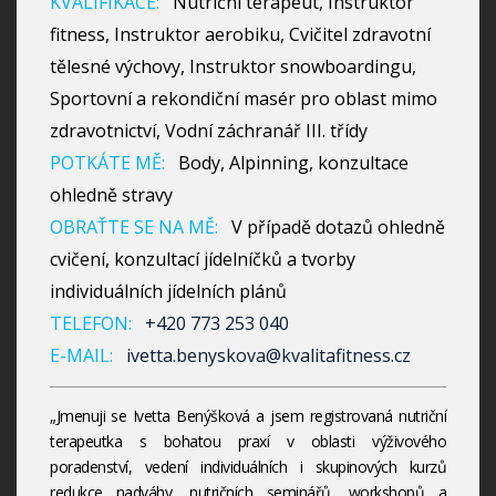
KVALIFIKACE:
Nutriční terapeut, Instruktor
fitness, Instruktor aerobiku, Cvičitel zdravotní
tělesné výchovy, Instruktor snowboardingu,
Sportovní a rekondiční masér pro oblast mimo
zdravotnictví, Vodní záchranář III. třídy
POTKÁTE MĚ:
Body, Alpinning, konzultace
ohledně stravy
OBRAŤTE SE NA MĚ:
V případě dotazů ohledně
cvičení, konzultací jídelníčků a tvorby
individuálních jídelních plánů
TELEFON:
+420 773 253 040
E-MAIL:
ivetta.benyskova@kvalitafitness.cz
„Jmenuji se Ivetta Benýšková a jsem registrovaná nutriční
terapeutka s bohatou praxí v oblasti výživového
poradenství, vedení individuálních i skupinových kurzů
redukce nadváhy, nutričních seminářů, workshopů a