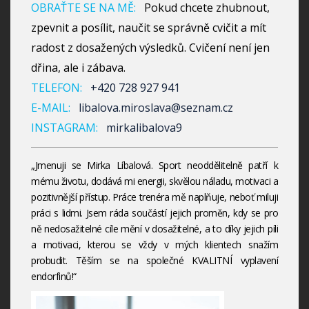
OBRAŤTE SE NA MĚ:
Pokud chcete zhubnout,
zpevnit a posílit, naučit se správně cvičit a mít
radost z dosažených výsledků. Cvičení není jen
dřina, ale i zábava.
TELEFON:
+420 728 927 941
E-MAIL:
libalova.miroslava@seznam.cz
INSTAGRAM:
mirkalibalova9
„Jmenuji se Mirka Líbalová. Sport neoddělitelně patří k
mému životu, dodává mi energii, skvělou náladu, motivaci a
pozitivnější přístup. Práce trenéra mě naplňuje, neboť miluji
práci s lidmi. Jsem ráda součástí jejich proměn, kdy se pro
ně nedosažitelné cíle mění v dosažitelné, a to díky jejich píli
a motivaci, kterou se vždy v mých klientech snažím
probudit. Těším se na společné KVALITNÍ vyplavení
endorfinů!“