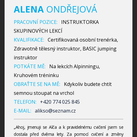
ALENA
ONDŘEJOVÁ
PRACOVNÍ POZICE:
INSTRUKTORKA
SKUPINOVÝCH LEKCÍ
KVALIFIKACE:
Certifikovaná osobní trenérka,
Zdravotně tělesný instruktor, BASIC jumping
instruktor
POTKÁTE MĚ:
Na lekcích Alpinningu,
Kruhovém tréninku
OBRAŤTE SE NA MĚ:
Kdykoliv budete chtít
semnou stoupat na vrchol
TELEFON:
+420 774 025 845
E-MAIL:
alikso@seznam.cz
„Ahoj, jmenuji se Alča a k pravidelnému cvičení jsem se
dostala před dvěma lety. Za pomocí cvičení a změny