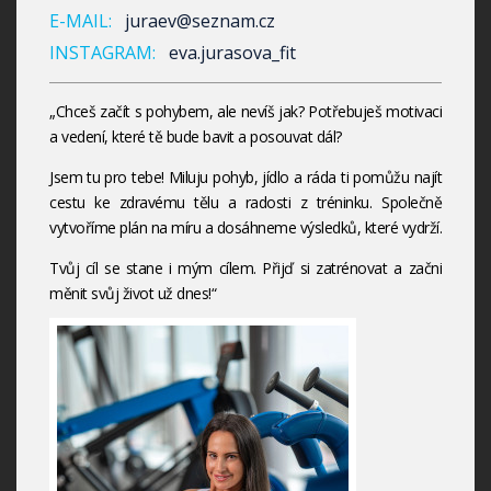
E-MAIL:
juraev@seznam.cz
INSTAGRAM:
eva.jurasova_fit
„Chceš začít s pohybem, ale nevíš jak? Potřebuješ motivaci
a vedení, které tě bude bavit a posouvat dál?
Jsem tu pro tebe! Miluju pohyb, jídlo a ráda ti pomůžu najít
cestu ke zdravému tělu a radosti z tréninku. Společně
vytvoříme plán na míru a dosáhneme výsledků, které vydrží.
Tvůj cíl se stane i mým cílem. Přijď si zatrénovat a začni
měnit svůj život už dnes!“