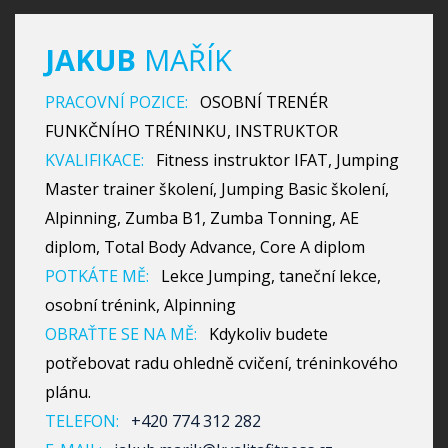
JAKUB
MAŘÍK
PRACOVNÍ POZICE:
OSOBNÍ TRENÉR
FUNKČNÍHO TRÉNINKU, INSTRUKTOR
KVALIFIKACE:
Fitness instruktor IFAT, Jumping
Master trainer školení, Jumping Basic školení,
Alpinning, Zumba B1, Zumba Tonning, AE
diplom, Total Body Advance, Core A diplom
POTKÁTE MĚ:
Lekce Jumping, taneční lekce,
osobní trénink, Alpinning
OBRAŤTE SE NA MĚ:
Kdykoliv budete
potřebovat radu ohledně cvičení, tréninkového
plánu.
TELEFON:
+420 774 312 282