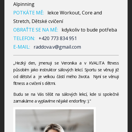
Alpinning
POTKÁTE MĚ:
lekce Workout, Core and
Stretch, Dětské cvičení
OBRAŤTE SE NA MĚ:
kdykoliv to bude potřeba
TELEFON:
+420 773 834 951
E-MAIL:
raddova.v@gmail.com
„Hezký den, jmenuji se Veronika a v KVALITA fitness
působím jako instruktor sálových lekcí. Sportu se věnuji již
od dětství a je velkou částí mého života. Nyní se věnuji
fitness a cvičení s dětmi.
Budu se na Vás těšit na sálových lekcí, kde si společně
zamakáme a vyplavíme nějaké endorfiny :).“