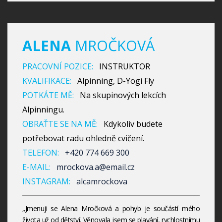
ALENA
MROČKOVÁ
PRACOVNÍ POZICE:
INSTRUKTOR
KVALIFIKACE:
Alpinning, D-Yogi Fly
POTKÁTE MĚ:
Na skupinových lekcích
Alpinningu.
OBRAŤTE SE NA MĚ:
Kdykoliv budete
potřebovat radu ohledně cvičení.
TELEFON:
+420 774 669 300
E-MAIL:
mrockova.a@email.cz
INSTAGRAM:
alcamrockova
„Jmenuji se Alena Mročková a pohyb je součástí mého
života už od dětství. Věnovala jsem se plavání, rychlostnímu