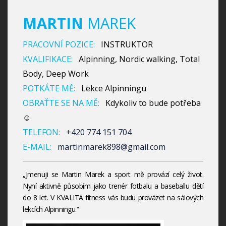
MARTIN
MAREK
PRACOVNÍ POZICE:
INSTRUKTOR
KVALIFIKACE:
Alpinning, Nordic walking, Total
Body, Deep Work
POTKÁTE MĚ:
Lekce Alpinningu
OBRAŤTE SE NA MĚ:
Kdykoliv to bude potřeba
☺
TELEFON:
+420 774 151 704
E-MAIL:
martinmarek898@gmail.com
„Jmenuji se Martin Marek a sport mě provází celý život.
Nyní aktivně působím jako trenér fotbalu a baseballu dětí
do 8 let. V KVALITA fitness vás budu provázet na sálových
lekcích Alpinningu.“