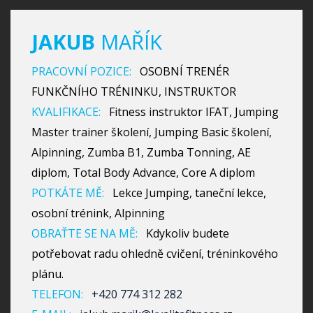
JAKUB
MAŘÍK
PRACOVNÍ POZICE:
OSOBNÍ TRENÉR
FUNKČNÍHO TRÉNINKU, INSTRUKTOR
KVALIFIKACE:
Fitness instruktor IFAT, Jumping
Master trainer školení, Jumping Basic školení,
Alpinning, Zumba B1, Zumba Tonning, AE
diplom, Total Body Advance, Core A diplom
POTKÁTE MĚ:
Lekce Jumping, taneční lekce,
osobní trénink, Alpinning
OBRAŤTE SE NA MĚ:
Kdykoliv budete
potřebovat radu ohledně cvičení, tréninkového
plánu.
TELEFON:
+420 774 312 282