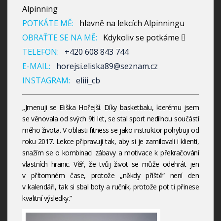
Alpinning
POTKÁTE MĚ:
hlavně na lekcích Alpinningu
OBRAŤTE SE NA MĚ:
Kdykoliv se potkáme 
TELEFON:
+420 608 843 744
E-MAIL:
horejsi.eliska89@seznam.cz
INSTAGRAM:
eliii_cb
„Jmenuji se Eliška Hořejší. Díky basketbalu, kterému jsem
se věnovala od svých 9ti let, se stal sport nedílnou součástí
mého života. V oblasti fitness se jako instruktor pohybuji od
roku 2017. Lekce připravuji tak, aby si je zamilovali i klienti,
snažím se o kombinaci zábavy a motivace k překračování
vlastních hranic. Věř, že tvůj život se může odehrát jen
v přítomném čase, protože „někdy příště“ není den
v kalendáři, tak si sbal boty a ručník, protože pot ti přinese
kvalitní výsledky.“