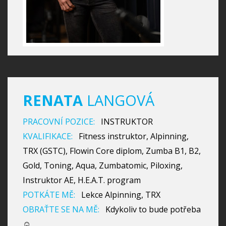
RENATA
LANGOVÁ
PRACOVNÍ POZICE:
INSTRUKTOR
KVALIFIKACE:
Fitness instruktor, Alpinning,
TRX (GSTC), Flowin Core diplom, Zumba B1, B2,
Gold, Toning, Aqua, Zumbatomic, Piloxing,
Instruktor AE, H.E.A.T. program
POTKÁTE MĚ:
Lekce Alpinning, TRX
OBRAŤTE SE NA MĚ:
Kdykoliv to bude potřeba
☺