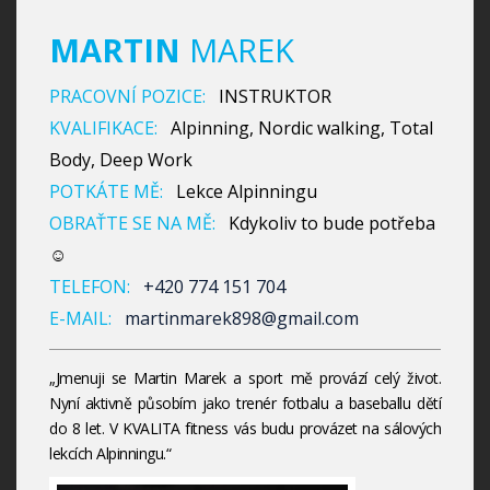
MARTIN
MAREK
PRACOVNÍ POZICE:
INSTRUKTOR
KVALIFIKACE:
Alpinning, Nordic walking, Total
Body, Deep Work
POTKÁTE MĚ:
Lekce Alpinningu
OBRAŤTE SE NA MĚ:
Kdykoliv to bude potřeba
☺
TELEFON:
+420 774 151 704
E-MAIL:
martinmarek898@gmail.com
„Jmenuji se Martin Marek a sport mě provází celý život.
Nyní aktivně působím jako trenér fotbalu a baseballu dětí
do 8 let. V KVALITA fitness vás budu provázet na sálových
lekcích Alpinningu.“