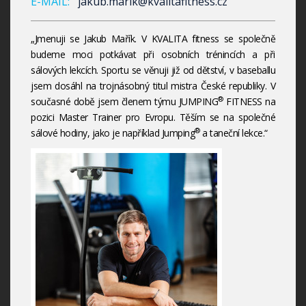
E-MAIL:
jakub.marik@kvalitafitness.cz
„Jmenuji se Jakub Mařík. V KVALITA fitness se společně
budeme moci potkávat při osobních trénincích a při
sálových lekcích. Sportu se věnuji již od dětství, v baseballu
jsem dosáhl na trojnásobný titul mistra České republiky. V
®
současné době jsem členem týmu JUMPING
FITNESS na
pozici Master Trainer pro Evropu. Těším se na společné
®
sálové hodiny, jako je například Jumping
a taneční lekce.“