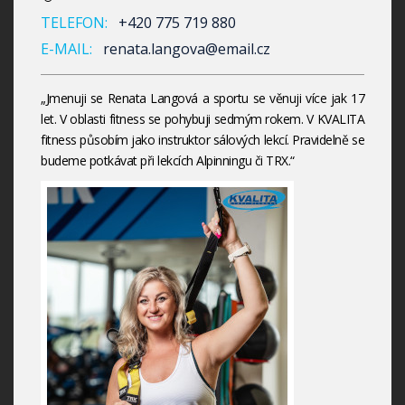
TELEFON:
+420 775 719 880
E-MAIL:
renata.langova@email.cz
„Jmenuji se Renata Langová a sportu se věnuji více jak 17
let. V oblasti fitness se pohybuji sedmým rokem. V KVALITA
fitness působím jako instruktor sálových lekcí. Pravidelně se
budeme potkávat při lekcích Alpinningu či TRX.“