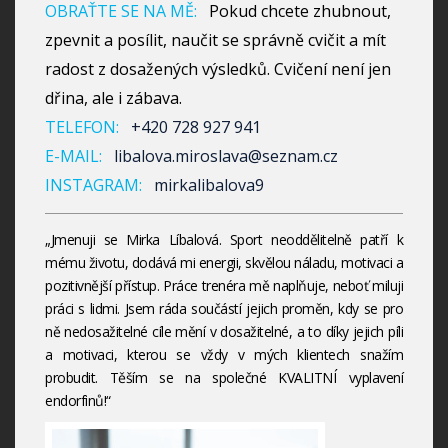
OBRAŤTE SE NA MĚ:
Pokud chcete zhubnout,
zpevnit a posílit, naučit se správně cvičit a mít
radost z dosažených výsledků. Cvičení není jen
dřina, ale i zábava.
TELEFON:
+420 728 927 941
E-MAIL:
libalova.miroslava@seznam.cz
INSTAGRAM:
mirkalibalova9
„Jmenuji se Mirka Líbalová. Sport neoddělitelně patří k
mému životu, dodává mi energii, skvělou náladu, motivaci a
pozitivnější přístup. Práce trenéra mě naplňuje, neboť miluji
práci s lidmi. Jsem ráda součástí jejich proměn, kdy se pro
ně nedosažitelné cíle mění v dosažitelné, a to díky jejich píli
a motivaci, kterou se vždy v mých klientech snažím
probudit. Těším se na společné KVALITNÍ vyplavení
endorfinů!“