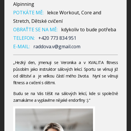
Alpinning
POTKÁTE MĚ:
lekce Workout, Core and
Stretch, Dětské cvičení
OBRAŤTE SE NA MĚ:
kdykoliv to bude potřeba
TELEFON:
+420 773 834 951
E-MAIL:
raddova.v@gmail.com
„Hezký den, jmenuji se Veronika a v KVALITA fitness
působím jako instruktor sálových lekcí. Sportu se věnuji již
od dětství a je velkou částí mého života. Nyní se věnuji
fitness a cvičení s dětmi.
Budu se na Vás těšit na sálových lekcí, kde si společně
zamakáme a vyplavíme nějaké endorfiny :).“