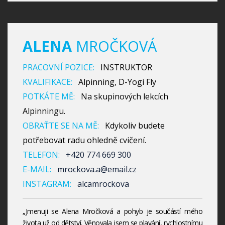
ALENA
MROČKOVÁ
PRACOVNÍ POZICE:
INSTRUKTOR
KVALIFIKACE:
Alpinning, D-Yogi Fly
POTKÁTE MĚ:
Na skupinových lekcích
Alpinningu.
OBRAŤTE SE NA MĚ:
Kdykoliv budete
potřebovat radu ohledně cvičení.
TELEFON:
+420 774 669 300
E-MAIL:
mrockova.a@email.cz
INSTAGRAM:
alcamrockova
„Jmenuji se Alena Mročková a pohyb je součástí mého
života už od dětství. Věnovala jsem se plavání, rychlostnímu