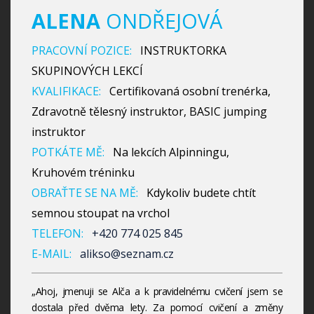
ALENA
ONDŘEJOVÁ
PRACOVNÍ POZICE:
INSTRUKTORKA
SKUPINOVÝCH LEKCÍ
KVALIFIKACE:
Certifikovaná osobní trenérka,
Zdravotně tělesný instruktor, BASIC jumping
instruktor
POTKÁTE MĚ:
Na lekcích Alpinningu,
Kruhovém tréninku
OBRAŤTE SE NA MĚ:
Kdykoliv budete chtít
semnou stoupat na vrchol
TELEFON:
+420 774 025 845
E-MAIL:
alikso@seznam.cz
„Ahoj, jmenuji se Alča a k pravidelnému cvičení jsem se
dostala před dvěma lety. Za pomocí cvičení a změny