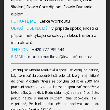
školení, Flowin Core diplom, Flowin Dynamic
diplom
POTKÁTE MĚ:
Lekce Workoutu
OBRAŤTE SE NA MĚ:
V případě spokojenosti či
připomínek týkající se sálových lekcí, trenérů a
instruktorů.
TELEFON:
+420 777 799 644
E-MAIL:
monika.marikova@kvalitafitness.cz
„Jmenuji se Monika Maříková a sportu se věnuji od dětství,
kdy jsem začala závodně hrát volejbal, který hraji aktivně
do dnes. V oblasti fitness se pohybuji od roku 2009. Má
pracovní pozice v KVALITA fitness je sportovní manažer a
lektor sálových aktivit. Budu ráda, když se na mě obrátíte,
pokud nejste s našimi službami plně spokojeni, ale i
v případě, že budete chtít někoho pochválit (to budu
samozřejmě nejraději 😊).“