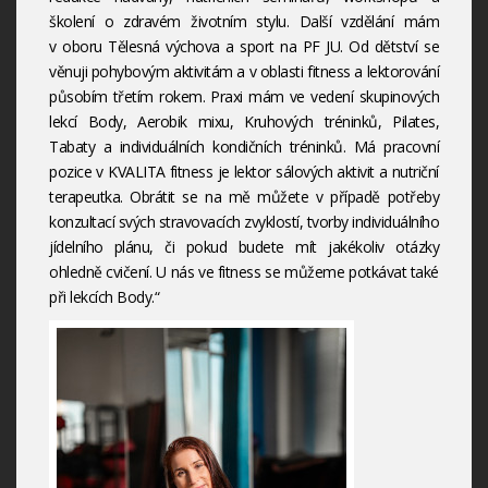
školení o zdravém životním stylu. Další vzdělání mám
v oboru Tělesná výchova a sport na PF JU. Od dětství se
věnuji pohybovým aktivitám a v oblasti fitness a lektorování
působím třetím rokem. Praxi mám ve vedení skupinových
lekcí Body, Aerobik mixu, Kruhových tréninků, Pilates,
Tabaty a individuálních kondičních tréninků. Má pracovní
pozice v KVALITA fitness je lektor sálových aktivit a nutriční
terapeutka. Obrátit se na mě můžete v případě potřeby
konzultací svých stravovacích zvyklostí, tvorby individuálního
jídelního plánu, či pokud budete mít jakékoliv otázky
ohledně cvičení. U nás ve fitness se můžeme potkávat také
při lekcích Body.“