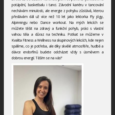
potápění, basketbalu i tanci. Závodní kariéru v tancování
nechávám minulosti, ale energie z pohybu zůstává, kterou
předávám dál už více než 10 let jako lektorka Fly jógy,
Alpinningu nebo Dance workout. Na mých lekcích se
můžete těšit na zdravý a funkční pohyb, práci s vlastní
vahou těla a důraz na techniku. Potkat se můžeme v
Kvalita Fitness a Wellness na skupinových lekcích, kde nejen
spálíme, co je potřeba, ale díky skvělé atmosféře, hudbě a
dávce endorfinů budete odcházet vždy s úsměvem a
dobrou energií. Těším se na vás!“