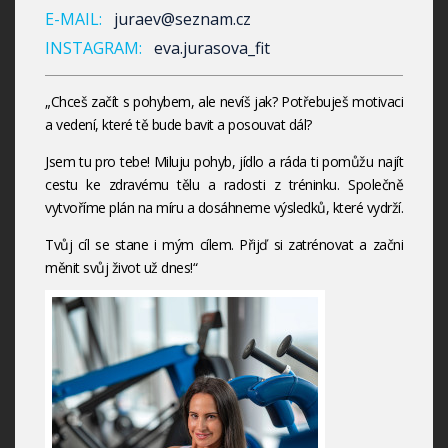
E-MAIL:
juraev@seznam.cz
INSTAGRAM:
eva.jurasova_fit
„Chceš začít s pohybem, ale nevíš jak? Potřebuješ motivaci
a vedení, které tě bude bavit a posouvat dál?
Jsem tu pro tebe! Miluju pohyb, jídlo a ráda ti pomůžu najít
cestu ke zdravému tělu a radosti z tréninku. Společně
vytvoříme plán na míru a dosáhneme výsledků, které vydrží.
Tvůj cíl se stane i mým cílem. Přijď si zatrénovat a začni
měnit svůj život už dnes!“