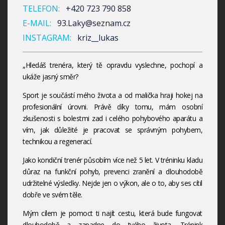
TELEFON:
+420 723 790 858
E-MAIL:
93.Laky@seznam.cz
INSTAGRAM:
kriz__lukas
„Hledáš trenéra, který tě opravdu vyslechne, pochopí a
ukáže jasný směr?
Sport je součástí mého života a od malička hraji hokej na
profesionální úrovni. Právě díky tomu, mám osobní
zkušenosti s bolestmi zad i celého pohybového aparátu a
vím, jak důležité je pracovat se správným pohybem,
technikou a regenerací.
Jako kondiční trenér působím více než 5 let. V tréninku kladu
důraz na funkční pohyb, prevenci zranění a dlouhodobě
udržitelné výsledky. Nejde jen o výkon, ale o to, aby ses cítil
dobře ve svém těle.
Mým cílem je pomoct ti najít cestu, která bude fungovat
dlouhodobě a zapadne do tvého života. Trénink