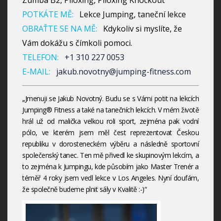
Zumba B2, Piloxing, Piloxing Knockout
POTKÁTE MĚ:
Lekce Jumping, taneční lekce
OBRAŤTE SE NA MĚ:
Kdykoliv si myslíte, že
Vám dokážu s čímkoli pomoci.
TELEFON:
+1 310 227 0053
E-MAIL:
jakub.novotny@jumping-fitness.com
„Jmenuji se Jakub Novotný. Budu se s Vámi potit na lekcích
Jumping® Fitness a také na tanečních lekcích. V mém životě
hrál už od malička velkou roli sport, zejména pak vodní
pólo, ve kterém jsem měl čest reprezentovat Českou
republiku v dorosteneckém výběru a následně sportovní
společenský tanec. Ten mě přivedl ke skupinovým lekcím, a
to zejména k Jumpingu, kde působím jako Master Trenér a
téměř 4 roky jsem vedl lekce v Los Angeles. Nyní doufám,
že společně budeme plnit sály v Kvalitě :-)“