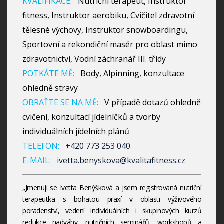
KVALIFIKACE:
Nutriční terapeut, Instruktor
fitness, Instruktor aerobiku, Cvičitel zdravotní
tělesné výchovy, Instruktor snowboardingu,
Sportovní a rekondiční masér pro oblast mimo
zdravotnictví, Vodní záchranář III. třídy
POTKÁTE MĚ:
Body, Alpinning, konzultace
ohledně stravy
OBRAŤTE SE NA MĚ:
V případě dotazů ohledně
cvičení, konzultací jídelníčků a tvorby
individuálních jídelních plánů
TELEFON:
+420 773 253 040
E-MAIL:
ivetta.benyskova@kvalitafitness.cz
„Jmenuji se Ivetta Benýšková a jsem registrovaná nutriční
terapeutka s bohatou praxí v oblasti výživového
poradenství, vedení individuálních i skupinových kurzů
redukce nadváhy, nutričních seminářů, workshopů a