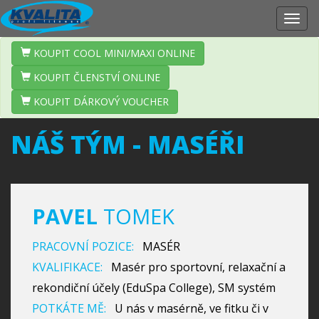
Zobr
navig
KOUPIT COOL MINI/MAXI ONLINE
KOUPIT ČLENSTVÍ ONLINE
KOUPIT DÁRKOVÝ VOUCHER
NÁŠ TÝM - MASÉŘI
PAVEL
TOMEK
PRACOVNÍ POZICE:
MASÉR
KVALIFIKACE:
Masér pro sportovní, relaxační a
rekondiční účely (EduSpa College), SM systém
POTKÁTE MĚ:
U nás v masérně, ve fitku či v