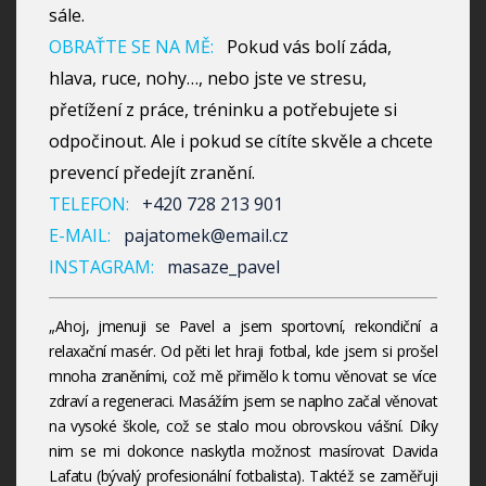
sále.
OBRAŤTE SE NA MĚ:
Pokud vás bolí záda,
hlava, ruce, nohy…, nebo jste ve stresu,
přetížení z práce, tréninku a potřebujete si
odpočinout. Ale i pokud se cítíte skvěle a chcete
prevencí předejít zranění.
TELEFON:
+420 728 213 901
E-MAIL:
pajatomek@email.cz
INSTAGRAM:
masaze_pavel
„Ahoj, jmenuji se Pavel a jsem sportovní, rekondiční a
relaxační masér. Od pěti let hraji fotbal, kde jsem si prošel
mnoha zraněními, což mě přimělo k tomu věnovat se více
zdraví a regeneraci. Masážím jsem se naplno začal věnovat
na vysoké škole, což se stalo mou obrovskou vášní. Díky
nim se mi dokonce naskytla možnost masírovat Davida
Lafatu (bývalý profesionální fotbalista). Taktéž se zaměřuji