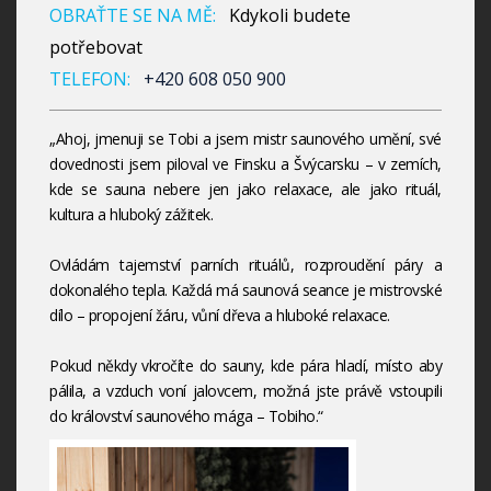
OBRAŤTE SE NA MĚ:
Kdykoli budete
potřebovat
TELEFON:
+420 608 050 900
„Ahoj, jmenuji se Tobi a jsem mistr saunového umění, své
dovednosti jsem piloval ve Finsku a Švýcarsku – v zemích,
kde se sauna nebere jen jako relaxace, ale jako rituál,
kultura a hluboký zážitek.
Ovládám tajemství parních rituálů, rozproudění páry a
dokonalého tepla. Každá má saunová seance je mistrovské
dílo – propojení žáru, vůní dřeva a hluboké relaxace.
Pokud někdy vkročíte do sauny, kde pára hladí, místo aby
pálila, a vzduch voní jalovcem, možná jste právě vstoupili
do království saunového mága – Tobiho.“