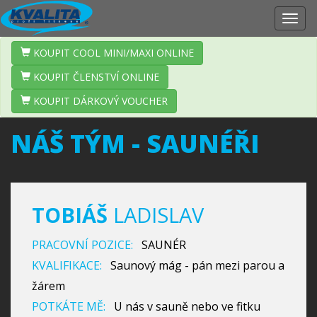
Zobr
navig
KOUPIT COOL MINI/MAXI ONLINE
KOUPIT ČLENSTVÍ ONLINE
KOUPIT DÁRKOVÝ VOUCHER
NÁŠ TÝM - SAUNÉŘI
TOBIÁŠ
LADISLAV
PRACOVNÍ POZICE:
SAUNÉR
KVALIFIKACE:
Saunový mág - pán mezi parou a
žárem
POTKÁTE MĚ:
U nás v sauně nebo ve fitku