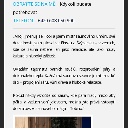
OBRAŤTE SE NA MĚ:
Kdykoli budete
potřebovat
TELEFON:
+420 608 050 900
„Ahoj, jmenuji se Tobi a jsem mistr saunového umění, své
dovednosti jsem piloval ve Finsku a Švýcarsku – v zemích,
kde se sauna nebere jen jako relaxace, ale jako rituál,
kultura a hluboký zážitek.
Ovládám tajemství parních rituálů, rozproudění páry a
dokonalého tepla. Každá má saunová seance je mistrovské
dílo – propojení žáru, vůní dřeva a hluboké relaxace.
Pokud někdy vkročíte do sauny, kde pára hladí, místo aby
pálila, a vzduch voní jalovcem, možná jste právě vstoupili
do království saunového mága – Tobiho.“