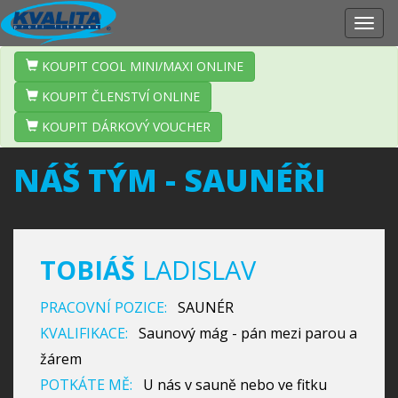
Zobr
navig
KOUPIT COOL MINI/MAXI ONLINE
KOUPIT ČLENSTVÍ ONLINE
KOUPIT DÁRKOVÝ VOUCHER
NÁŠ TÝM - SAUNÉŘI
TOBIÁŠ
LADISLAV
PRACOVNÍ POZICE:
SAUNÉR
KVALIFIKACE:
Saunový mág - pán mezi parou a
žárem
POTKÁTE MĚ:
U nás v sauně nebo ve fitku