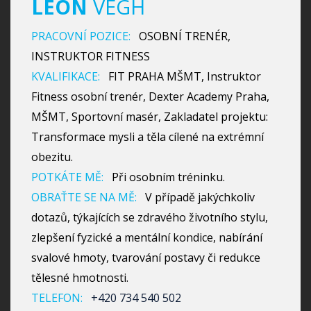
LEON
VÉGH
PRACOVNÍ POZICE:
OSOBNÍ TRENÉR,
INSTRUKTOR FITNESS
KVALIFIKACE:
FIT PRAHA MŠMT, Instruktor
Fitness osobní trenér, Dexter Academy Praha,
MŠMT, Sportovní masér, Zakladatel projektu:
Transformace mysli a těla cílené na extrémní
obezitu.
POTKÁTE MĚ:
Při osobním tréninku.
OBRAŤTE SE NA MĚ:
V případě jakýchkoliv
dotazů, týkajících se zdravého životního stylu,
zlepšení fyzické a mentální kondice, nabírání
svalové hmoty, tvarování postavy či redukce
tělesné hmotnosti.
TELEFON:
+420 734 540 502