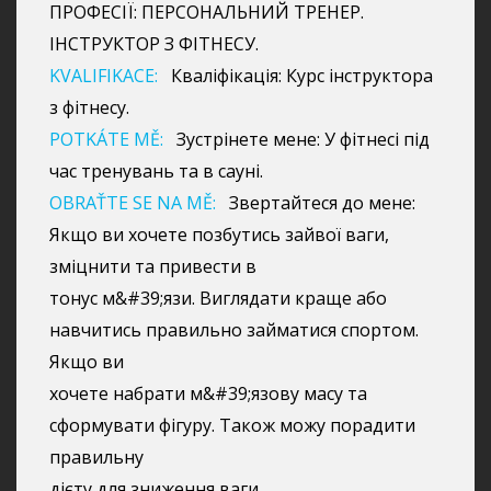
ПРОФЕСІЇ: ПЕРСОНАЛЬНИЙ ТРЕНЕР.
ІНСТРУКТОР З ФІТНЕСУ.
KVALIFIKACE:
Кваліфікація: Курс інструктора
з фітнесу.
POTKÁTE MĚ:
Зустрінете мене: У фітнесі під
час тренувань та в сауні.
OBRAŤTE SE NA MĚ:
Звертайтеся до мене:
Якщо ви хочете позбутись зайвої ваги,
зміцнити та привести в
тонус м&#39;язи. Виглядати краще або
навчитись правильно займатися спортом.
Якщо ви
хочете набрати м&#39;язову масу та
сформувати фігуру. Також можу порадити
правильну
дієту для зниження ваги.