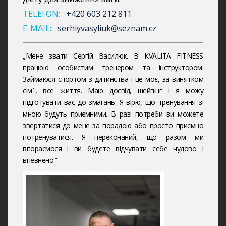
TELEFON:
+420 603 212 811
E-MAIL:
serhiyvasyliuk@seznam.cz
„Мене звати Сергій Василюк. В KVALITA FITNESS
працюю особистим тренером та інструктором.
Займаюся спортом з дитинства і це моє, за винятком
сім'ї, все життя. Маю досвід, шейпінг і я можу
підготувати вас до змагань. Я вірю, що тренування зі
мною будуть приємними. В разі потреби ви можете
звертатися до мене за порадою або просто приємно
потренуватися. Я переконаний, що разом ми
впораємося і ви будете відчувати себе чудово і
впевнено.“