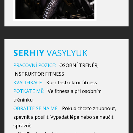
SERHIY
VASYLYUK
PRACOVNÍ POZICE:
OSOBNÍ TRENÉR,
INSTRUKTOR FITNESS
KVALIFIKACE:
Kurz Instruktor fitness
POTKÁTE MĚ:
Ve fitness a při osobním
tréninku.
OBRAŤTE SE NA MĚ:
Pokud chcete zhubnout,
zpevnit a posílit. Vypadat lépe nebo se naučit
správně