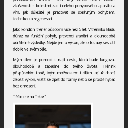
zkušenosti s bolestmi zad i celého pohybového aparátu a
vím, jak důležité je pracovat se správným pohybem,
technikou a regenerací.
Jako kondiční trenér působím více než 5 let. V tréninku kladu
důraz na funkční pohyb, prevenci zranění a dlouhodobě
udržitelné výsledky. Nejde jen o výkon, ale o to, aby ses cítil
dobře ve svém těle.
Mým cílem je pomoct ti najít cestu, která bude fungovat
dlouhodobě a zapadne do tvého života. Trénink
přizpůsobím tobě, tvým možnostem i cílům, ať už chceš
zlepšit výkon, vrátit se zpět do formy nebo se prostě hýbat
bez omezení.
Těším se na Tebe!“