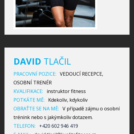
DAVID
TLAČIL
PRACOVNÍ POZICE:
VEDOUCÍ RECEPCE,
OSOBNÍ TRENÉR
KVALIFIKACE:
instruktor fitness
POTKÁTE MĚ:
Kdekoliv, kdykoliv
OBRAŤTE SE NA MĚ:
V případě zájmu o osobní
trénink nebo s jakýmkoliv dotazem.
TELEFON:
+420 602 946 419