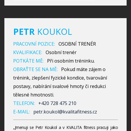
PETR
KOUKOL
PRACOVNÍ POZICE:
OSOBNÍ TRENÉR
KVALIFIKACE:
Osobní trenér
POTKÁTE MĚ:
Při osobním tréninku.
OBRAŤTE SE NA MĚ:
Pokud máte zájem o
trénink, zlepšení fyzické kondice, tvarování
postavy, nabírání svalové hmoty či redukci
tělesné hmotnosti.
TELEFON:
+420 728 475 210
E-MAIL:
petr.koukol@kvalitafitness.cz
„Jmenuji se Petr Koukol a v KVALITA fitness pracuji jako