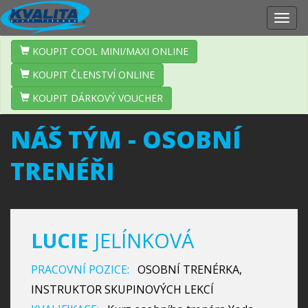
Zobr
navig
KOUPIT COOL MINI/MAXI ONLINE
KOUPIT ČLENSTVÍ ONLINE
KOUPIT DÁRKOVÝ VOUCHER
NÁŠ TÝM - OSOBNÍ
TRENÉŘI
LUCIE
JELÍNKOVÁ
PRACOVNÍ POZICE:
OSOBNÍ TRENÉRKA,
INSTRUKTOR SKUPINOVÝCH LEKCÍ