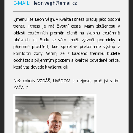
E-MAIL:
leon.vegh@email.cz
„Jmenuji se Leon Végh. V Kvalita Fitness pracuji jako osobní
trenér. Fitness je má životní cesta. Mám zkušenosti v
oblasti extrémních proměn cíleně na skupinu extrémně
obézních lidí. Budu se vám snažit vytvořit podmínky a
příjemné prostředí, kde společně překonáme výstup z
komfortní zóny. Věřím, že z každého tréninku budete
odcházet s příjemným pocitem a kvalitně odvedené práce,
která vás dovede k vašemu cíli.
Než cokoliv VZDÁŠ, UVĚDOM si nejprve, proč jsi s tím
ZAČAL.“