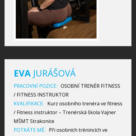
EVA
JURÁŠOVÁ
PRACOVNÍ POZICE:
OSOBNÍ TRENÉR FITNESS
/ FITNESS INSTRUKTOR
KVALIFIKACE:
Kurz osobního trenéra ve fitness
/ Fitness instruktor – Trenérská škola Vajner
MŠMT Strakonice
POTKÁTE MĚ:
Při osobních trénincích ve