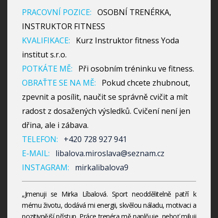
PRACOVNÍ POZICE:
OSOBNÍ TRENÉRKA,
INSTRUKTOR FITNESS
KVALIFIKACE:
Kurz Instruktor fitness Yoda
institut s.r.o.
POTKÁTE MĚ:
Při osobním tréninku ve fitness.
OBRAŤTE SE NA MĚ:
Pokud chcete zhubnout,
zpevnit a posílit, naučit se správně cvičit a mít
radost z dosažených výsledků. Cvičení není jen
dřina, ale i zábava.
TELEFON:
+420 728 927 941
E-MAIL:
libalova.miroslava@seznam.cz
INSTAGRAM:
mirkalibalova9
„Jmenuji se Mirka Líbalová. Sport neoddělitelně patří k
mému životu, dodává mi energii, skvělou náladu, motivaci a
pozitivnější přístup. Práce trenéra mě naplňuje, neboť miluji