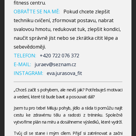
fitness centru.
OBRAŤTE SE NA MĚ:
Pokud chcete zlepšit
techniku cvičení, zformovat postavu, nabrat
svalovou hmotu, redukovat tuk, zlepšit kondici,
naučit správně jíst nebo se zkrátka cítit lépe a
sebevědoměji.
TELEFON:
+420 722 076 372
E-MAIL:
juraev@seznam.cz
INSTAGRAM:
eva.jurasova_fit
„Chceš začít s pohybem, ale nevíš jak? Potřebuješ motivaci
a vedení, které tě bude bavit a posouvat dál?
Jsem tu pro tebe! Miluju pohyb, jídlo a ráda ti pomůžu najít
cestu ke zdravému tělu a radosti z tréninku. Společně
vytvoříme plán na míru a dosáhneme výsledků, které vydrží.
Tvůj cíl se stane i mým cílem. Přijď si zatrénovat a začni