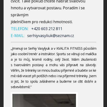
cvičit. Také pokud chcete nabrat svalovou
hmotu a vytvarovat postavu. Poradím i se
správným
jídelníčkem pro redukci hmotnosti.
TELEFON:
+420 603 212 811
E-MAIL:
serhiyvasyliuk@seznam.cz
„Jmenuji se Serhiy Vasylyuk a v KVALITA FITNESS působím
jako osobní trenér a instruktor. Sportu se věnuji od malička
a je to můj, kromě rodiny, celý život. Mám zkušenosti
s tvarováním postavy a mohu vás připravit na závody.
Věřím, že tréninky se mnou budou příjemné a budete se ke
mě rádi vracet při potížích nebo i na příjemné tréninky. Jsem
si jist, že to spolu zvládneme a budeme se cítit dobře a
sebevědomě.“