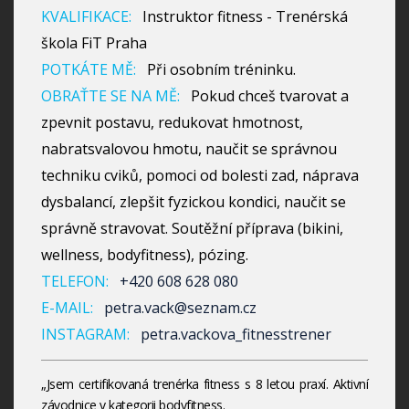
KVALIFIKACE:
Instruktor fitness - Trenérská
škola FiT Praha
POTKÁTE MĚ:
Při osobním tréninku.
OBRAŤTE SE NA MĚ:
Pokud chceš tvarovat a
zpevnit postavu, redukovat hmotnost,
nabratsvalovou hmotu, naučit se správnou
techniku cviků, pomoci od bolesti zad, náprava
dysbalancí, zlepšit fyzickou kondici, naučit se
správně stravovat. Soutěžní příprava (bikini,
wellness, bodyfitness), pózing.
TELEFON:
+420 608 628 080
E-MAIL:
petra.vack@seznam.cz
INSTAGRAM:
petra.vackova_fitnesstrener
„Jsem certifikovaná trenérka fitness s 8 letou praxí. Aktivní
závodnice v kategorii bodyfitness.