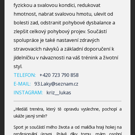
fyzickou a svalovou kondici, redukovat
hmotnost, nabrat svalovou hmotu, ulevit od
bolesti zad, odstranit pohybové dysbalance a
zlepšit celkový pohybový projev. Součástí
spolupráce je také nastavení zdravých
stravovacích návyků a základní doporučení k
jídelníčku v návaznosti na váš trénink a životní
styl.
TELEFON:
+420 723 790 858
E-MAIL:
93.Laky@seznam.cz
INSTAGRAM:
kriz__lukas
„Hledáš trenéra, který tě opravdu vyslechne, pochopí a
ukáže jasný směr?
Sport je součástí mého života a od malička hraji hokej na
profesionální úrovni. Právě díky tomu, mám osobní