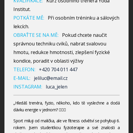
KVALIFIKACE:
Kurz osobního trenéra Yoda
Institut.
POTKÁTE MĚ:
Při osobním tréninku a sálových
lekcích.
OBRAŤTE SE NA MĚ:
Pokud chcete naučit
správnou techniku cviků, nabrat svalovou
hmotu, redukce hmotnosti, zlepšení fyzické
kondice, poradit v oblasti výživy
TELEFON:
+420 704 011 447
E-MAIL:
jeliluc@email.cz
INSTAGRAM:
luca_jelen
„Hledáš trenéra, fyzio, někoho, kdo tě vyslechne a dodá
dávku energie v jednom? 🙋🏻‍♀️
Sport miluji od malička, ale ve fitness odvětví se pohybuji 6.
rokem. Jsem studentkou fyzioterapie a své znalosti a