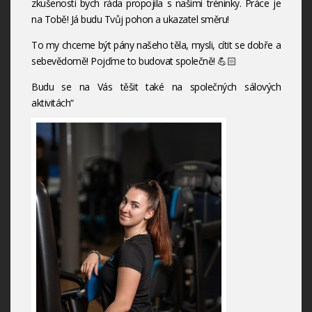
zkušenosti bych ráda propojila s našimi tréninky. Práce je
na Tobě! Já budu Tvůj pohon a ukazatel směru!
To my chceme být pány našeho těla, mysli, cítit se dobře a
sebevědomě! Pojďme to budovat společně! 💪🏻
Budu se na Vás těšit také na společných sálových
aktivitách“