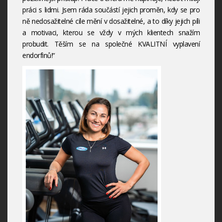
práci s lidmi. Jsem ráda součástí jejich proměn, kdy se pro
ně nedosažitelné cíle mění v dosažitelné, a to díky jejich píli
a motivaci, kterou se vždy v mých klientech snažím
probudit. Těším se na společné KVALITNÍ vyplavení
endorfinů!“