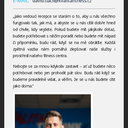
E-MAIL:
david.tlacil@kvalitafitness.cz
„Jako vedoucí recepce se starám o to, aby u nás všechno
fungovalo tak, jak má, a abyste se u nás cítili dobře hned
od chvíle, kdy vejdete. Pokud budete mít jakýkoliv dotaz,
budete potřebovat s něčím poradit nebo budete mít nápad
či připomínku, budu rád, když se na mě obrátíte. Každá
zpětná vazba nám pomáhá zlepšovat naše služby i
prostředí našeho fitness centra.
Nebojte se za mnou kdykoliv zastavit – ať už budete něco
potřebovat nebo jen prohodit pár slov. Budu rád když se
budeme pravidelně vídat, a věřím, že se u nás budete cítit
jako doma.“