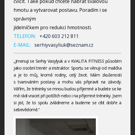
cvičit. Také pokud chcete nabrat svalovou
hmotu a vytvarovat postavu. Poradím i se
správným
jídelníčkem pro redukci hmotnosti.
TELEFON:
+420 603 212 811
E-MAIL:
serhiyvasyliuk@seznam.cz
„Jmenuji se Serhiy Vasylyuk a v KVALITA FITNESS působím
jako osobní trenér a instruktor. Sportu se věnuji od malička
a je to můj, kromě rodiny, celý život. Mám zkušenosti
s tvarováním postavy a mohu vás připravit na závody.
Věřím, že tréninky se mnou budou příjemné a budete se ke
mě rádi vracet při potížích nebo i na příjemné tréninky. Jsem
si jist, že to spolu zvládneme a budeme se cítit dobře a
sebevědomě.“