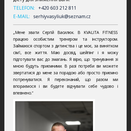
TELEFON:
+420 603 212 811
E-MAIL:
serhiyvasyliuk@seznam.cz
„Мене звати Сергій Василюк. В KVALITA FITNESS
працюю особистим тренером та інструктором.
Займаюся спортом з дитинства і це моє, за винятком
сім'ї, все життя. Маю досвід, шейпінг і я можу
підготувати вас до змагань. Я вірю, що тренування зі
мною будуть приємними. В разі потреби ви можете
звертатися до мене за порадою або просто приємно
потренуватися. Я переконаний, що разом ми
впораємося і ви будете відчувати себе чудово і
впевнено.“