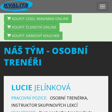
Zobr
navig
KOUPIT COOL MINI/MAXI ONLINE
KOUPIT ČLENSTVÍ ONLINE
KOUPIT DÁRKOVÝ VOUCHER
NÁŠ TÝM - OSOBNÍ
TRENÉŘI
LUCIE
JELÍNKOVÁ
PRACOVNÍ POZICE:
OSOBNÍ TRENÉRKA,
INSTRUKTOR SKUPINOVÝCH LEKCÍ