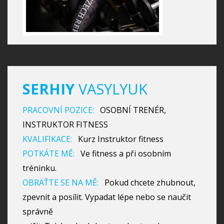
SERHIY
VASYLYUK
PRACOVNÍ POZICE:
OSOBNÍ TRENÉR,
INSTRUKTOR FITNESS
KVALIFIKACE:
Kurz Instruktor fitness
POTKÁTE MĚ:
Ve fitness a při osobním
tréninku.
OBRAŤTE SE NA MĚ:
Pokud chcete zhubnout,
zpevnit a posílit. Vypadat lépe nebo se naučit
správně