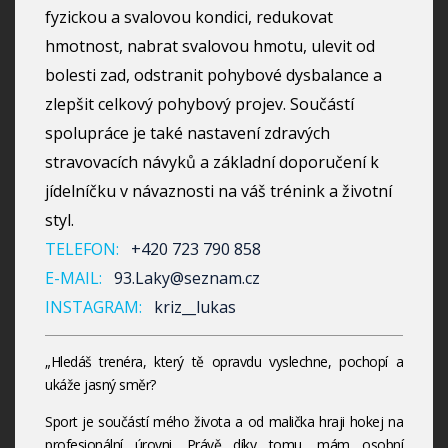
fyzickou a svalovou kondici, redukovat
hmotnost, nabrat svalovou hmotu, ulevit od
bolesti zad, odstranit pohybové dysbalance a
zlepšit celkový pohybový projev. Součástí
spolupráce je také nastavení zdravých
stravovacích návyků a základní doporučení k
jídelníčku v návaznosti na váš trénink a životní
styl.
TELEFON:
+420 723 790 858
E-MAIL:
93.Laky@seznam.cz
INSTAGRAM:
kriz__lukas
„Hledáš trenéra, který tě opravdu vyslechne, pochopí a
ukáže jasný směr?
Sport je součástí mého života a od malička hraji hokej na
profesionální úrovni. Právě díky tomu, mám osobní