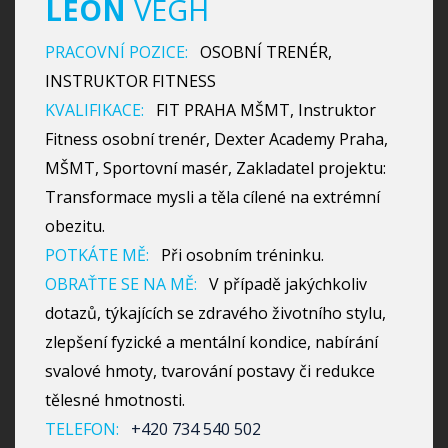
LEON
VÉGH
PRACOVNÍ POZICE:
OSOBNÍ TRENÉR,
INSTRUKTOR FITNESS
KVALIFIKACE:
FIT PRAHA MŠMT, Instruktor
Fitness osobní trenér, Dexter Academy Praha,
MŠMT, Sportovní masér, Zakladatel projektu:
Transformace mysli a těla cílené na extrémní
obezitu.
POTKÁTE MĚ:
Při osobním tréninku.
OBRAŤTE SE NA MĚ:
V případě jakýchkoliv
dotazů, týkajících se zdravého životního stylu,
zlepšení fyzické a mentální kondice, nabírání
svalové hmoty, tvarování postavy či redukce
tělesné hmotnosti.
TELEFON:
+420 734 540 502