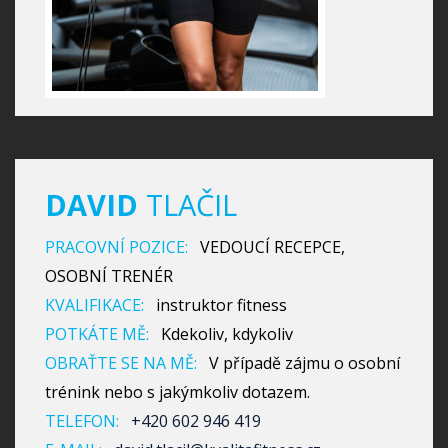
DAVID
TLAČIL
PRACOVNÍ POZICE:
VEDOUCÍ RECEPCE,
OSOBNÍ TRENÉR
KVALIFIKACE:
instruktor fitness
POTKÁTE MĚ:
Kdekoliv, kdykoliv
OBRAŤTE SE NA MĚ:
V případě zájmu o osobní
trénink nebo s jakýmkoliv dotazem.
TELEFON:
+420 602 946 419