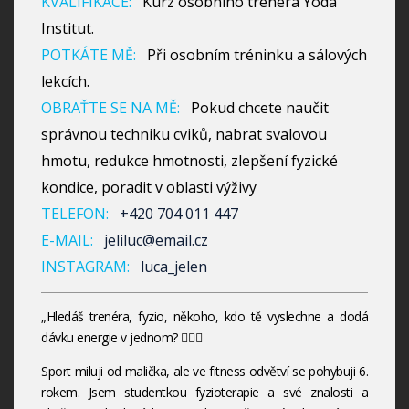
KVALIFIKACE:
Kurz osobního trenéra Yoda
Institut.
POTKÁTE MĚ:
Při osobním tréninku a sálových
lekcích.
OBRAŤTE SE NA MĚ:
Pokud chcete naučit
správnou techniku cviků, nabrat svalovou
hmotu, redukce hmotnosti, zlepšení fyzické
kondice, poradit v oblasti výživy
TELEFON:
+420 704 011 447
E-MAIL:
jeliluc@email.cz
INSTAGRAM:
luca_jelen
„Hledáš trenéra, fyzio, někoho, kdo tě vyslechne a dodá
dávku energie v jednom? 🙋🏻‍♀️
Sport miluji od malička, ale ve fitness odvětví se pohybuji 6.
rokem. Jsem studentkou fyzioterapie a své znalosti a