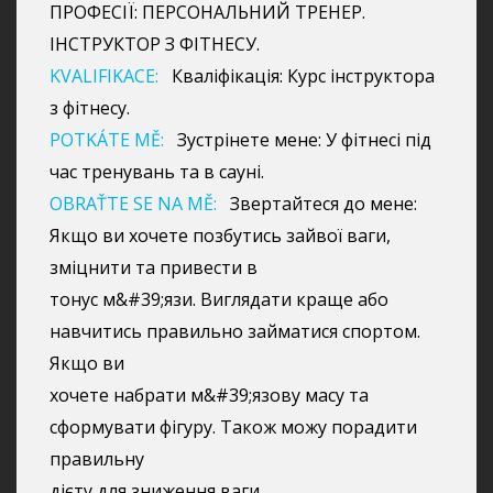
ПРОФЕСІЇ: ПЕРСОНАЛЬНИЙ ТРЕНЕР.
ІНСТРУКТОР З ФІТНЕСУ.
KVALIFIKACE:
Кваліфікація: Курс інструктора
з фітнесу.
POTKÁTE MĚ:
Зустрінете мене: У фітнесі під
час тренувань та в сауні.
OBRAŤTE SE NA MĚ:
Звертайтеся до мене:
Якщо ви хочете позбутись зайвої ваги,
зміцнити та привести в
тонус м&#39;язи. Виглядати краще або
навчитись правильно займатися спортом.
Якщо ви
хочете набрати м&#39;язову масу та
сформувати фігуру. Також можу порадити
правильну
дієту для зниження ваги.