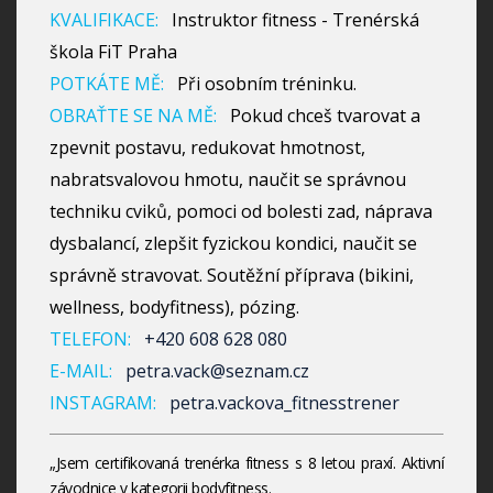
KVALIFIKACE:
Instruktor fitness - Trenérská
škola FiT Praha
POTKÁTE MĚ:
Při osobním tréninku.
OBRAŤTE SE NA MĚ:
Pokud chceš tvarovat a
zpevnit postavu, redukovat hmotnost,
nabratsvalovou hmotu, naučit se správnou
techniku cviků, pomoci od bolesti zad, náprava
dysbalancí, zlepšit fyzickou kondici, naučit se
správně stravovat. Soutěžní příprava (bikini,
wellness, bodyfitness), pózing.
TELEFON:
+420 608 628 080
E-MAIL:
petra.vack@seznam.cz
INSTAGRAM:
petra.vackova_fitnesstrener
„Jsem certifikovaná trenérka fitness s 8 letou praxí. Aktivní
závodnice v kategorii bodyfitness.