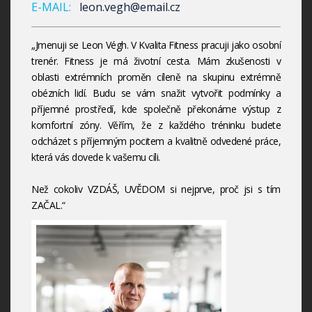
E-MAIL:
leon.vegh@email.cz
„Jmenuji se Leon Végh. V Kvalita Fitness pracuji jako osobní
trenér. Fitness je má životní cesta. Mám zkušenosti v
oblasti extrémních proměn cíleně na skupinu extrémně
obézních lidí. Budu se vám snažit vytvořit podmínky a
příjemné prostředí, kde společně překonáme výstup z
komfortní zóny. Věřím, že z každého tréninku budete
odcházet s příjemným pocitem a kvalitně odvedené práce,
která vás dovede k vašemu cíli.
Než cokoliv VZDÁŠ, UVĚDOM si nejprve, proč jsi s tím
ZAČAL.“