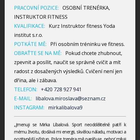
PRACOVNÍ POZICE:
OSOBNÍ TRENÉRKA,
INSTRUKTOR FITNESS
KVALIFIKACE:
Kurz Instruktor fitness Yoda
institut s.r.o.
POTKÁTE MĚ:
Při osobním tréninku ve fitness.
OBRAŤTE SE NA MĚ:
Pokud chcete zhubnout,
zpevnit a posílit, naučit se správně cvičit a mít
radost z dosažených výsledků. Cvičení není jen
dřina, ale i zábava.
TELEFON:
+420 728 927 941
E-MAIL:
libalova.miroslava@seznam.cz
INSTAGRAM:
mirkalibalova9
„Jmenuji se Mirka Líbalová. Sport neoddělitelně patří k
mému životu, dodává mi energii, skvělou náladu, motivaci a
pozitivnější přístup. Práce trenéra mě naplňuje, neboť miluji