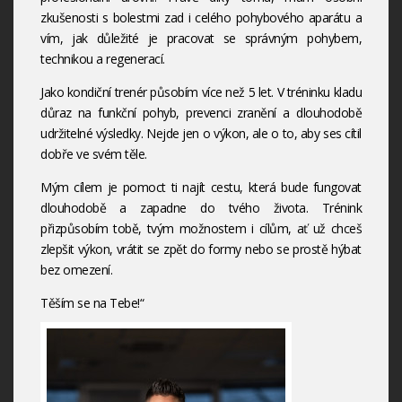
zkušenosti s bolestmi zad i celého pohybového aparátu a
vím, jak důležité je pracovat se správným pohybem,
technikou a regenerací.
Jako kondiční trenér působím více než 5 let. V tréninku kladu
důraz na funkční pohyb, prevenci zranění a dlouhodobě
udržitelné výsledky. Nejde jen o výkon, ale o to, aby ses cítil
dobře ve svém těle.
Mým cílem je pomoct ti najít cestu, která bude fungovat
dlouhodobě a zapadne do tvého života. Trénink
přizpůsobím tobě, tvým možnostem i cílům, ať už chceš
zlepšit výkon, vrátit se zpět do formy nebo se prostě hýbat
bez omezení.
Těším se na Tebe!“