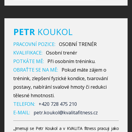
PETR
KOUKOL
PRACOVNÍ POZICE:
OSOBNÍ TRENÉR
KVALIFIKACE:
Osobní trenér
POTKÁTE MĚ:
Při osobním tréninku.
OBRAŤTE SE NA MĚ:
Pokud máte zájem o
trénink, zlepšení fyzické kondice, tvarování
postavy, nabírání svalové hmoty či redukci
tělesné hmotnosti.
TELEFON:
+420 728 475 210
E-MAIL:
petr.koukol@kvalitafitness.cz
„Jmenuji se Petr Koukol a v KVALITA fitness pracuji jako