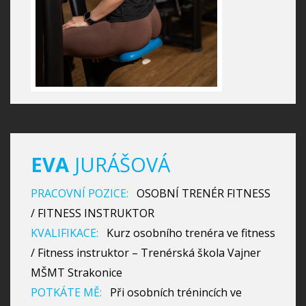
EVA
JURÁŠOVÁ
PRACOVNÍ POZICE:
OSOBNÍ TRENÉR FITNESS
/ FITNESS INSTRUKTOR
KVALIFIKACE:
Kurz osobního trenéra ve fitness
/ Fitness instruktor – Trenérská škola Vajner
MŠMT Strakonice
POTKÁTE MĚ:
Při osobních trénincích ve