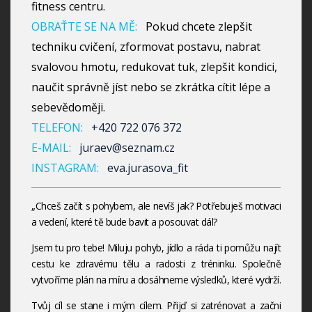
fitness centru.
OBRAŤTE SE NA MĚ:
Pokud chcete zlepšit
techniku cvičení, zformovat postavu, nabrat
svalovou hmotu, redukovat tuk, zlepšit kondici,
naučit správně jíst nebo se zkrátka cítit lépe a
sebevědoměji.
TELEFON:
+420 722 076 372
E-MAIL:
juraev@seznam.cz
INSTAGRAM:
eva.jurasova_fit
„Chceš začít s pohybem, ale nevíš jak? Potřebuješ motivaci
a vedení, které tě bude bavit a posouvat dál?
Jsem tu pro tebe! Miluju pohyb, jídlo a ráda ti pomůžu najít
cestu ke zdravému tělu a radosti z tréninku. Společně
vytvoříme plán na míru a dosáhneme výsledků, které vydrží.
Tvůj cíl se stane i mým cílem. Přijď si zatrénovat a začni