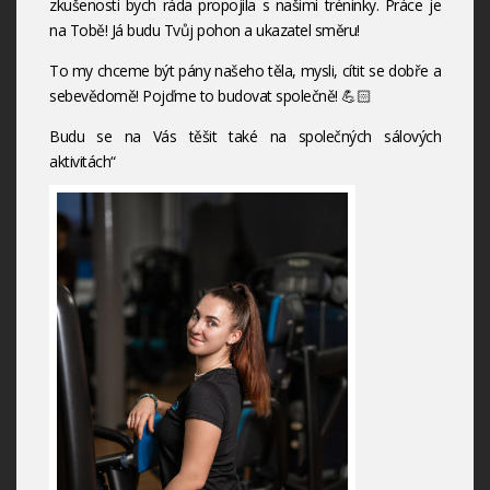
zkušenosti bych ráda propojila s našimi tréninky. Práce je
na Tobě! Já budu Tvůj pohon a ukazatel směru!
To my chceme být pány našeho těla, mysli, cítit se dobře a
sebevědomě! Pojďme to budovat společně! 💪🏻
Budu se na Vás těšit také na společných sálových
aktivitách“