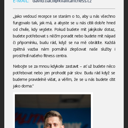
E-MAIL:
david.tlacil@kvalitafitness.cz
„Jako vedoucí recepce se starám o to, aby u nás všechno
fungovalo tak, jak má, a abyste se u nás cítili dobře hned
od chvíle, kdy vejdete. Pokud budete mít jakýkoliv dotaz,
budete potřebovat s něčím poradit nebo budete mít nápad
či připomínku, budu rád, když se na mě obrátíte. Každá
zpětná vazba nám pomáhá zlepšovat naše služby i
prostředí našeho fitness centra.
Nebojte se za mnou kdykoliv zastavit – ať už budete něco
potřebovat nebo jen prohodit pár slov. Budu rád když se
budeme pravidelně vídat, a věřím, že se u nás budete cítit
jako doma.“