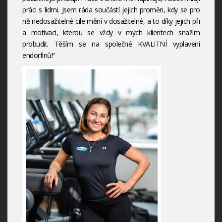
práci s lidmi. Jsem ráda součástí jejich proměn, kdy se pro
ně nedosažitelné cíle mění v dosažitelné, a to díky jejich píli
a motivaci, kterou se vždy v mých klientech snažím
probudit. Těším se na společné KVALITNÍ vyplavení
endorfinů!“