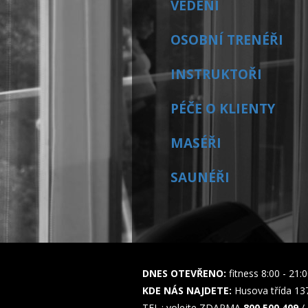
VEDENÍ
OSOBNÍ TRENÉŘI
INSTRUKTOŘI
PÉČE O KLIENTY
MASÉŘI
SAUNÉŘI
DNES OTEVŘENO:
fitness 8:00 - 21:
KDE NÁS NAJDETE:
Husova třída 13
TEL.: volejte ZDARMA
800 500 409
/