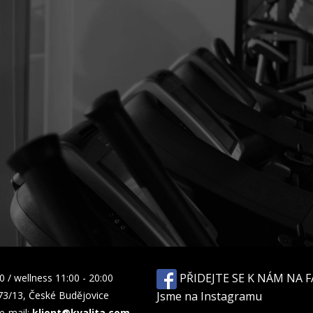
PŘIDEJTE SE K NÁM NA 
00
/
wellness 11:00 - 20:00
73/13,
České Budějovice
Jsme na Instagramu
e-mail:
klient@kvalita.com