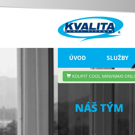
ÚVOD
SLUŽBY
KOUPIT COOL MINI/MAXI ONL
NÁŠ TÝM