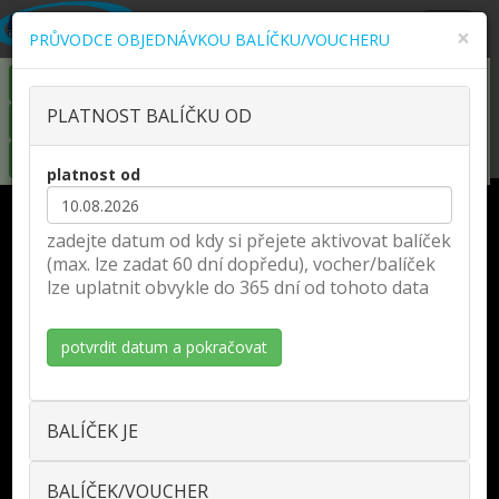
Zobra
×
PRŮVODCE OBJEDNÁVKOU BALÍČKU/VOUCHERU
naviga
KOUPIT COOL MINI/MAXI ONLINE
PLATNOST BALÍČKU OD
KOUPIT ČLENSTVÍ ONLINE
KOUPIT DÁRKOVÝ VOUCHER
platnost od
DNES OTEVŘENO:
zadejte datum od kdy si přejete aktivovat balíček
fitness 8:00 - 22:00
(max. lze zadat 60 dní dopředu), vocher/balíček
wellness 11:00 - 21:00
lze uplatnit obvykle do 365 dní od tohoto data
KDE NÁS NAJDETE:
Husova třída 1373/13,
České Budějovice
KONTAKTY:
TEL.: volejte ZDARMA
800 500 409
BALÍČEK JE
e-mail:
klient@kvalita.com
PRO NÁVŠTĚVNÍKY:
BALÍČEK/VOUCHER