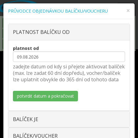
Zobra
×
PRŮVODCE OBJEDNÁVKOU BALÍČKU/VOUCHERU
naviga
KOUPIT COOL MINI/MAXI ONLINE
PLATNOST BALÍČKU OD
KOUPIT ČLENSTVÍ ONLINE
KOUPIT DÁRKOVÝ VOUCHER
platnost od
DNES OTEVŘENO:
zadejte datum od kdy si přejete aktivovat balíček
fitness 8:00 - 21:00
(max. lze zadat 60 dní dopředu), vocher/balíček
wellness 11:00 - 20:00
lze uplatnit obvykle do 365 dní od tohoto data
KDE NÁS NAJDETE:
Husova třída 1373/13,
České Budějovice
KONTAKTY:
TEL.: volejte ZDARMA
800 500 409
BALÍČEK JE
e-mail:
klient@kvalita.com
PRO NÁVŠTĚVNÍKY:
BALÍČEK/VOUCHER