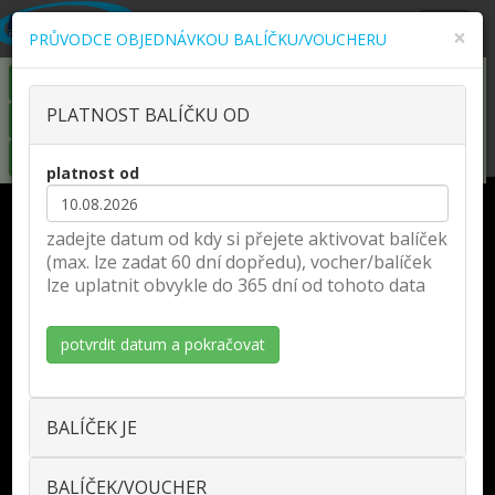
Zobra
×
PRŮVODCE OBJEDNÁVKOU BALÍČKU/VOUCHERU
naviga
KOUPIT COOL MINI/MAXI ONLINE
PLATNOST BALÍČKU OD
KOUPIT ČLENSTVÍ ONLINE
KOUPIT DÁRKOVÝ VOUCHER
platnost od
DNES OTEVŘENO:
zadejte datum od kdy si přejete aktivovat balíček
fitness 8:00 - 22:00
(max. lze zadat 60 dní dopředu), vocher/balíček
wellness 11:00 - 21:00
lze uplatnit obvykle do 365 dní od tohoto data
KDE NÁS NAJDETE:
Husova třída 1373/13,
České Budějovice
KONTAKTY:
TEL.: volejte ZDARMA
800 500 409
BALÍČEK JE
e-mail:
klient@kvalita.com
PRO NÁVŠTĚVNÍKY:
BALÍČEK/VOUCHER