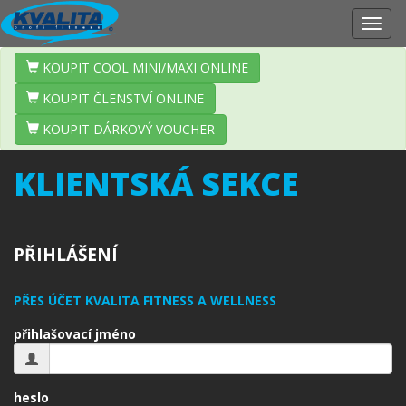
Zobr
navig
KOUPIT COOL MINI/MAXI ONLINE
KOUPIT ČLENSTVÍ ONLINE
KOUPIT DÁRKOVÝ VOUCHER
KLIENTSKÁ SEKCE
PŘIHLÁŠENÍ
PŘES ÚČET KVALITA FITNESS A WELLNESS
přihlašovací jméno
heslo