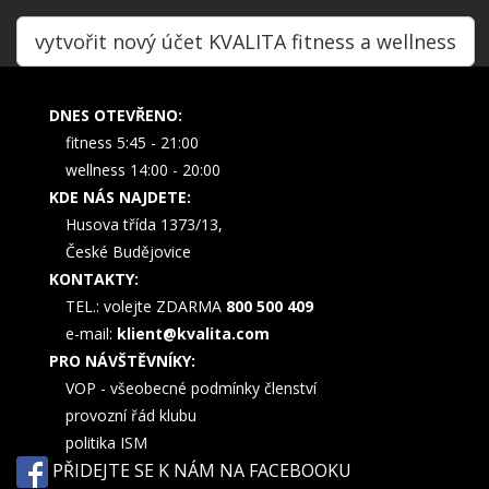
vytvořit nový účet KVALITA fitness a wellness
DNES OTEVŘENO:
fitness 5:45 - 21:00
wellness 14:00 - 20:00
KDE NÁS NAJDETE:
Husova třída 1373/13,
České Budějovice
KONTAKTY:
TEL.: volejte ZDARMA
800 500 409
e-mail:
klient@kvalita.com
PRO NÁVŠTĚVNÍKY:
VOP - všeobecné podmínky členství
provozní řád klubu
politika ISM
PŘIDEJTE SE K NÁM NA FACEBOOKU