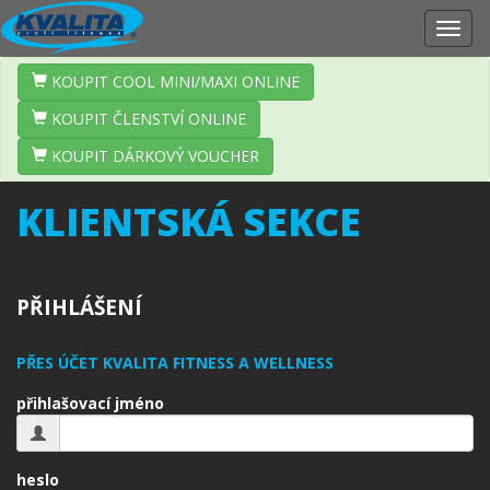
Zobr
navig
KOUPIT COOL MINI/MAXI ONLINE
KOUPIT ČLENSTVÍ ONLINE
KOUPIT DÁRKOVÝ VOUCHER
KLIENTSKÁ SEKCE
PŘIHLÁŠENÍ
PŘES ÚČET KVALITA FITNESS A WELLNESS
přihlašovací jméno
heslo