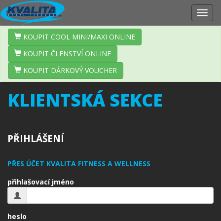
Zobr
navig
KOUPIT COOL MINI/MAXI ONLINE
KOUPIT ČLENSTVÍ ONLINE
KOUPIT DÁRKOVÝ VOUCHER
KLIENTSKÁ SEKCE
PŘIHLÁŠENÍ
PŘES ÚČET KVALITA FITNESS A WELLNESS
přihlašovací jméno
heslo