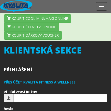
Zobr
navig
KOUPIT COOL MINI/MAXI ONLINE
KOUPIT ČLENSTVÍ ONLINE
KOUPIT DÁRKOVÝ VOUCHER
KLIENTSKÁ SEKCE
PŘIHLÁŠENÍ
PŘES ÚČET KVALITA FITNESS A WELLNESS
přihlašovací jméno
heslo