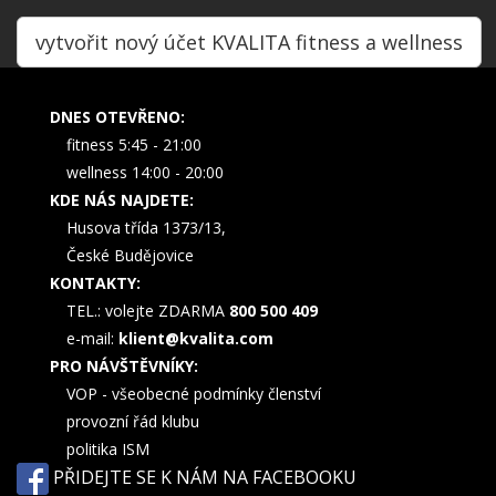
vytvořit nový účet KVALITA fitness a wellness
DNES OTEVŘENO:
fitness 5:45 - 21:00
wellness 14:00 - 20:00
KDE NÁS NAJDETE:
Husova třída 1373/13,
České Budějovice
KONTAKTY:
TEL.: volejte ZDARMA
800 500 409
e-mail:
klient@kvalita.com
PRO NÁVŠTĚVNÍKY:
VOP - všeobecné podmínky členství
provozní řád klubu
politika ISM
PŘIDEJTE SE K NÁM NA FACEBOOKU