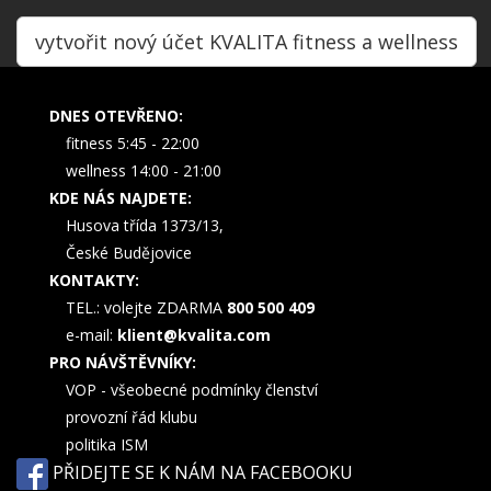
vytvořit nový účet KVALITA fitness a wellness
DNES OTEVŘENO:
fitness 5:45 - 22:00
wellness 14:00 - 21:00
KDE NÁS NAJDETE:
Husova třída 1373/13,
České Budějovice
KONTAKTY:
TEL.: volejte ZDARMA
800 500 409
e-mail:
klient@kvalita.com
PRO NÁVŠTĚVNÍKY:
VOP - všeobecné podmínky členství
provozní řád klubu
politika ISM
PŘIDEJTE SE K NÁM NA FACEBOOKU