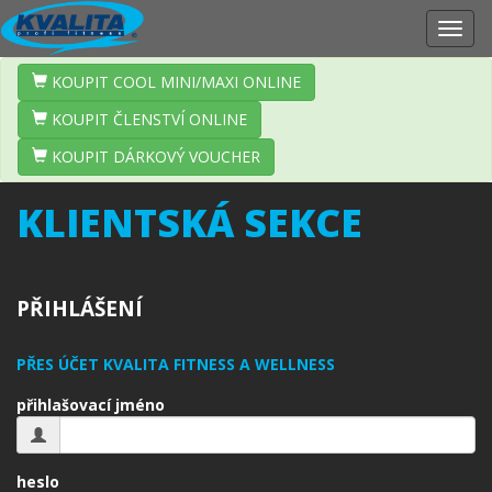
Zobr
navig
KOUPIT COOL MINI/MAXI ONLINE
KOUPIT ČLENSTVÍ ONLINE
KOUPIT DÁRKOVÝ VOUCHER
KLIENTSKÁ SEKCE
PŘIHLÁŠENÍ
PŘES ÚČET KVALITA FITNESS A WELLNESS
přihlašovací jméno
heslo