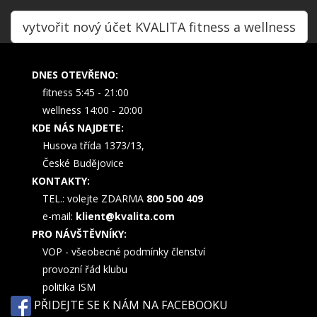
vytvořit nový účet KVALITA fitness a wellness
DNES OTEVŘENO:
fitness 5:45 - 21:00
wellness 14:00 - 20:00
KDE NÁS NAJDETE:
Husova třída 1373/13,
České Budějovice
KONTAKTY:
TEL.: volejte ZDARMA
800 500 409
e-mail:
klient@kvalita.com
PRO NÁVŠTĚVNÍKY:
VOP - všeobecné podmínky členství
provozní řád klubu
politika ISM
PŘIDEJTE SE K NÁM NA FACEBOOKU