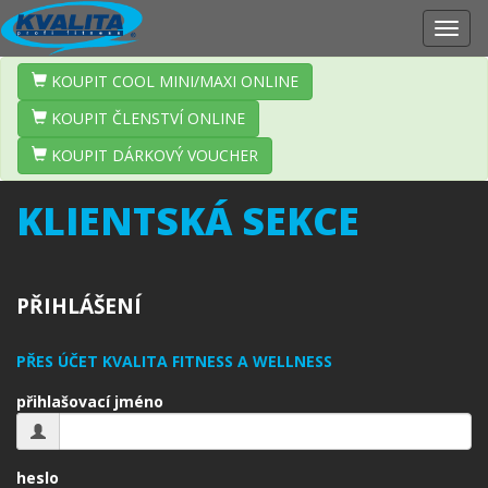
Zobr
navig
KOUPIT COOL MINI/MAXI ONLINE
KOUPIT ČLENSTVÍ ONLINE
KOUPIT DÁRKOVÝ VOUCHER
KLIENTSKÁ SEKCE
PŘIHLÁŠENÍ
PŘES ÚČET KVALITA FITNESS A WELLNESS
přihlašovací jméno
heslo