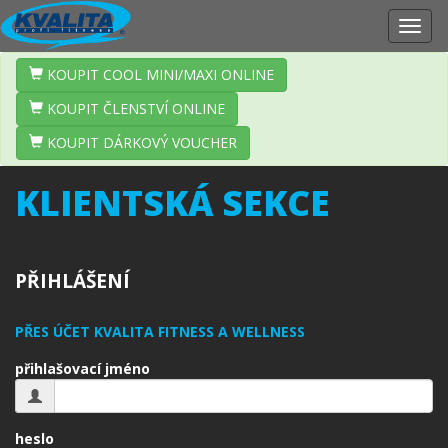
Zobr
navig
KOUPIT COOL MINI/MAXI ONLINE
KOUPIT ČLENSTVÍ ONLINE
KOUPIT DÁRKOVÝ VOUCHER
KLIENTSKÁ SEKCE
PŘIHLÁŠENÍ
PŘES ÚČET KVALITA FITNESS A WELLNESS
přihlašovací jméno
heslo